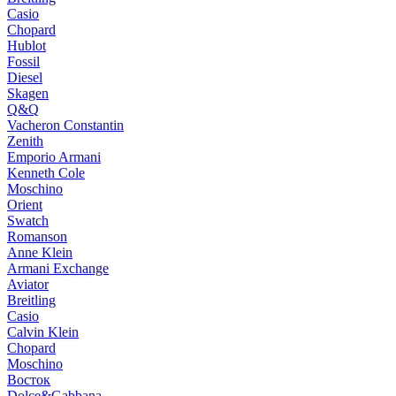
Casio
Chopard
Hublot
Fossil
Diesel
Skagen
Q&Q
Vacheron Constantin
Zenith
Emporio Armani
Kenneth Cole
Moschino
Orient
Swatch
Romanson
Anne Klein
Armani Exchange
Aviator
Breitling
Casio
Calvin Klein
Chopard
Moschino
Восток
Dolce&Gabbana