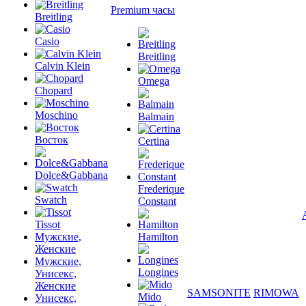
Premium часы
Breitling
Casio
Breitling
Calvin Klein
Omega
Chopard
Moschino
Balmain
Восток
Certina
Dolce&Gabbana
Frederique
Swatch
Constant
Tissot
Мужские,
Hamilton
Женские
Мужские,
Longines
Унисекс,
Женские
SAMSONITE
RIMOWA
Mido
Унисекс,