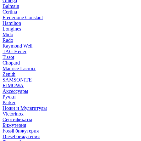
Omega
Balmain
Certina
Frederique Constant
Hamilton
Longines
Mido
Rado
Raymond Weil
TAG Heuer
Tissot
Chopard
Maurice Lacroix
Zenith
SAMSONITE
RIMOWA
Аксессуары
Ручки
Parker
Ножи и Мультитулы
Victorinox
Сертификаты
Бижутерия
Fossil бижутерия
Diesel бижутерия