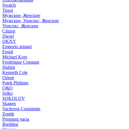
Swatch
Tissot
Мужские, Женские
Мужские, Унисекс, Женские
Унисекс, Женские
Citizen
Diesel
DKNY
Emporio armani
Fossil
Michael Kors
Frederique Constant
Hublot
Kenneth Cole
Orient
Patek Philippe
Q&Q
Seiko
SOKOLOV
Skagen
Vacheron Constantin
Zenith
Premium часы
Breitling