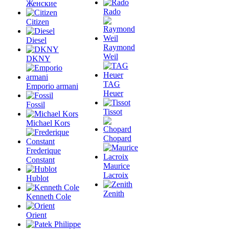
Женские
Rado
Citizen
Diesel
Raymond
Weil
DKNY
TAG
Emporio armani
Heuer
Fossil
Tissot
Michael Kors
Chopard
Frederique
Constant
Maurice
Lacroix
Hublot
Zenith
Kenneth Cole
Orient