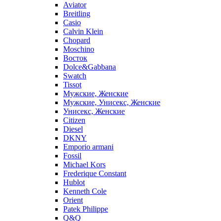
Aviator
Breitling
Casio
Calvin Klein
Chopard
Moschino
Восток
Dolce&Gabbana
Swatch
Tissot
Мужские, Женские
Мужские, Унисекс, Женские
Унисекс, Женские
Citizen
Diesel
DKNY
Emporio armani
Fossil
Michael Kors
Frederique Constant
Hublot
Kenneth Cole
Orient
Patek Philippe
Q&Q