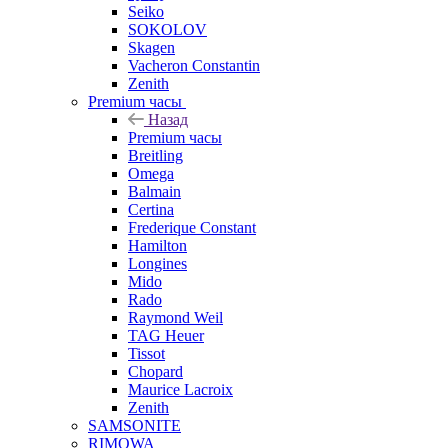
Seiko
SOKOLOV
Skagen
Vacheron Constantin
Zenith
Premium часы
Назад
Premium часы
Breitling
Omega
Balmain
Certina
Frederique Constant
Hamilton
Longines
Mido
Rado
Raymond Weil
TAG Heuer
Tissot
Chopard
Maurice Lacroix
Zenith
SAMSONITE
RIMOWA