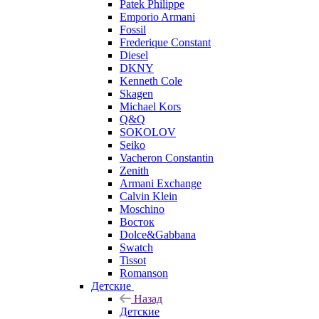
Patek Philippe
Emporio Armani
Fossil
Frederique Constant
Diesel
DKNY
Kenneth Cole
Skagen
Michael Kors
Q&Q
SOKOLOV
Seiko
Vacheron Constantin
Zenith
Armani Exchange
Calvin Klein
Moschino
Восток
Dolce&Gabbana
Swatch
Tissot
Romanson
Детские
Назад
Детские