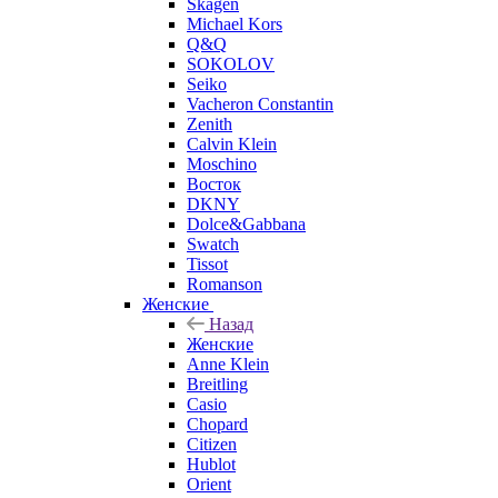
Skagen
Michael Kors
Q&Q
SOKOLOV
Seiko
Vacheron Constantin
Zenith
Calvin Klein
Moschino
Восток
DKNY
Dolce&Gabbana
Swatch
Tissot
Romanson
Женские
Назад
Женские
Anne Klein
Breitling
Casio
Chopard
Citizen
Hublot
Orient