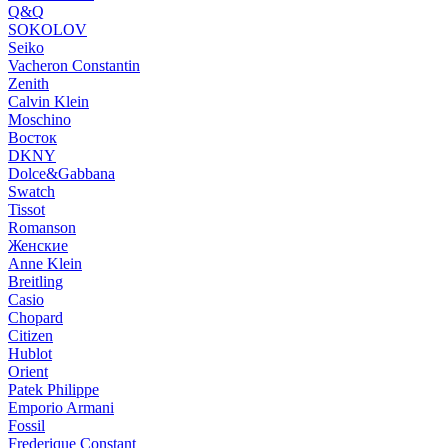
Q&Q
SOKOLOV
Seiko
Vacheron Constantin
Zenith
Calvin Klein
Moschino
Восток
DKNY
Dolce&Gabbana
Swatch
Tissot
Romanson
Женские
Anne Klein
Breitling
Casio
Chopard
Citizen
Hublot
Orient
Patek Philippe
Emporio Armani
Fossil
Frederique Constant