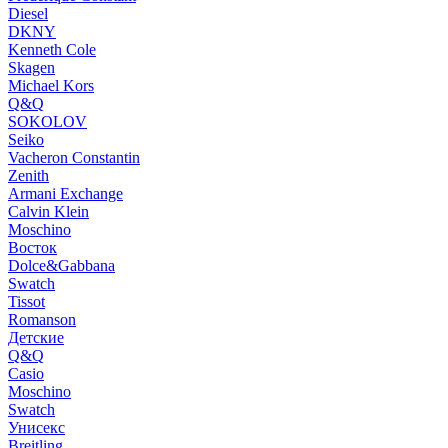
Diesel
DKNY
Kenneth Cole
Skagen
Michael Kors
Q&Q
SOKOLOV
Seiko
Vacheron Constantin
Zenith
Armani Exchange
Calvin Klein
Moschino
Восток
Dolce&Gabbana
Swatch
Tissot
Romanson
Детские
Q&Q
Casio
Moschino
Swatch
Унисекс
Breitling