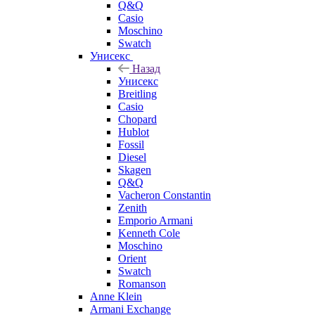
Q&Q
Casio
Moschino
Swatch
Унисекс
Назад
Унисекс
Breitling
Casio
Chopard
Hublot
Fossil
Diesel
Skagen
Q&Q
Vacheron Constantin
Zenith
Emporio Armani
Kenneth Cole
Moschino
Orient
Swatch
Romanson
Anne Klein
Armani Exchange