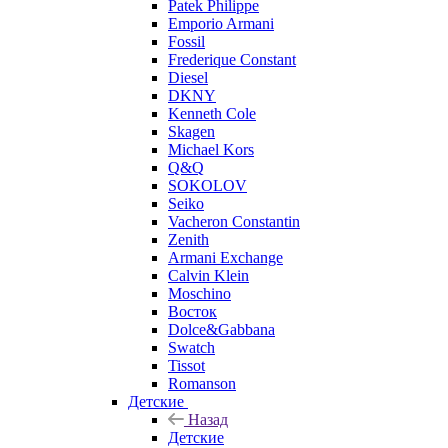
Patek Philippe
Emporio Armani
Fossil
Frederique Constant
Diesel
DKNY
Kenneth Cole
Skagen
Michael Kors
Q&Q
SOKOLOV
Seiko
Vacheron Constantin
Zenith
Armani Exchange
Calvin Klein
Moschino
Восток
Dolce&Gabbana
Swatch
Tissot
Romanson
Детские
Назад
Детские