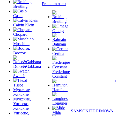
Premium часы
Breitling
Casio
Breitling
Calvin Klein
Omega
Chopard
Moschino
Balmain
Восток
Certina
Dolce&Gabbana
Frederique
Swatch
Constant
Tissot
Мужские,
Hamilton
Женские
Мужские,
Longines
Унисекс,
Женские
SAMSONITE
RIMOWA
Mido
Унисекс,