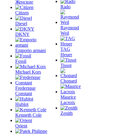
Женские
Rado
Citizen
Diesel
Raymond
Weil
DKNY
TAG
Emporio armani
Heuer
Fossil
Tissot
Michael Kors
Chopard
Frederique
Constant
Maurice
Lacroix
Hublot
Zenith
Kenneth Cole
Orient