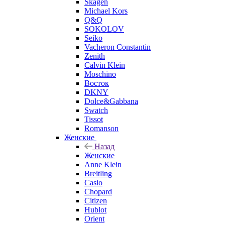
Skagen
Michael Kors
Q&Q
SOKOLOV
Seiko
Vacheron Constantin
Zenith
Calvin Klein
Moschino
Восток
DKNY
Dolce&Gabbana
Swatch
Tissot
Romanson
Женские
Назад
Женские
Anne Klein
Breitling
Casio
Chopard
Citizen
Hublot
Orient