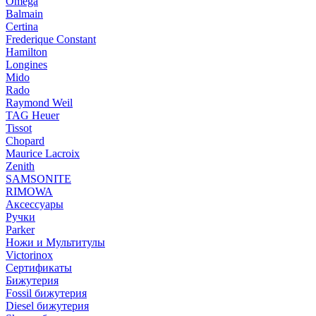
Omega
Balmain
Certina
Frederique Constant
Hamilton
Longines
Mido
Rado
Raymond Weil
TAG Heuer
Tissot
Chopard
Maurice Lacroix
Zenith
SAMSONITE
RIMOWA
Аксессуары
Ручки
Parker
Ножи и Мультитулы
Victorinox
Сертификаты
Бижутерия
Fossil бижутерия
Diesel бижутерия