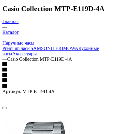
Casio Collection MTP-E119D-4A
Главная
—
Каталог
—
Наручные часы
Premium часы
SAMSONITE
RIMOWA
Кухонные
часы
Аксессуары
—
Casio Collection MTP-E119D-4A
Артикул:
MTP-E119D-4A