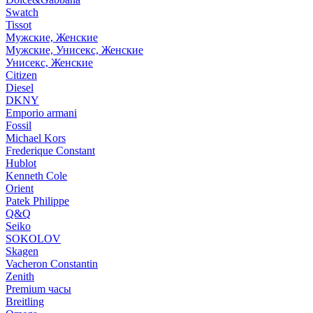
Swatch
Tissot
Мужские, Женские
Мужские, Унисекс, Женские
Унисекс, Женские
Citizen
Diesel
DKNY
Emporio armani
Fossil
Michael Kors
Frederique Constant
Hublot
Kenneth Cole
Orient
Patek Philippe
Q&Q
Seiko
SOKOLOV
Skagen
Vacheron Constantin
Zenith
Premium часы
Breitling