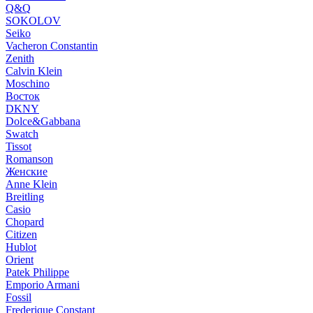
Q&Q
SOKOLOV
Seiko
Vacheron Constantin
Zenith
Calvin Klein
Moschino
Восток
DKNY
Dolce&Gabbana
Swatch
Tissot
Romanson
Женские
Anne Klein
Breitling
Casio
Chopard
Citizen
Hublot
Orient
Patek Philippe
Emporio Armani
Fossil
Frederique Constant