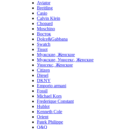
Aviator
Breitling
Casio
Calvin Klein
Chopard
Moschino
Восток
Dolce&Gabbana
Swatch
Tissot
Мужские, Женские
Мужские, Унисекс, Женские
Унисекс, Женские
Citizen
Diesel
DKNY
Emporio armani
Fossil
Michael Kors
Frederique Constant
Hublot
Kenneth Cole
Orient
Patek Philippe
Q&Q