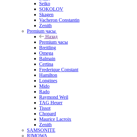
Seiko
SOKOLOV
Skagen
Vacheron Constantin
Zenith
Premium часы
Назад
Premium часы
Breitling
Omega
Balmain
Certina
Frederique Constant
Hamilton
Longines
Mido
Rado
Raymond Weil
TAG Heuer
Tissot
Chopard
Maurice Lacroix
Zenith
SAMSONITE
RIMOWA