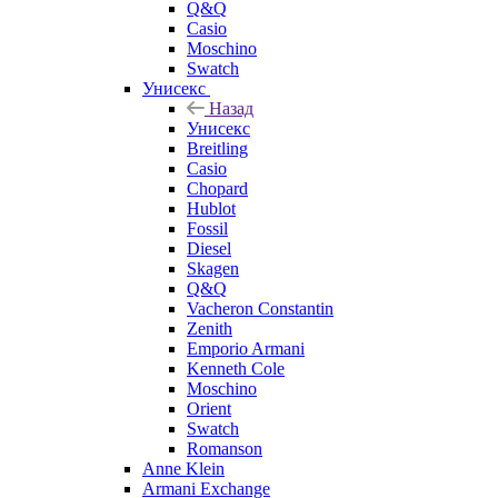
Q&Q
Casio
Moschino
Swatch
Унисекс
Назад
Унисекс
Breitling
Casio
Chopard
Hublot
Fossil
Diesel
Skagen
Q&Q
Vacheron Constantin
Zenith
Emporio Armani
Kenneth Cole
Moschino
Orient
Swatch
Romanson
Anne Klein
Armani Exchange