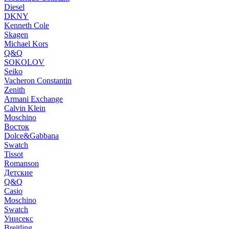
Diesel
DKNY
Kenneth Cole
Skagen
Michael Kors
Q&Q
SOKOLOV
Seiko
Vacheron Constantin
Zenith
Armani Exchange
Calvin Klein
Moschino
Восток
Dolce&Gabbana
Swatch
Tissot
Romanson
Детские
Q&Q
Casio
Moschino
Swatch
Унисекс
Breitling