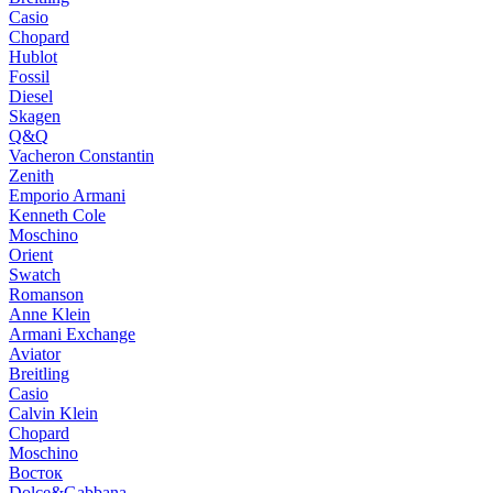
Casio
Chopard
Hublot
Fossil
Diesel
Skagen
Q&Q
Vacheron Constantin
Zenith
Emporio Armani
Kenneth Cole
Moschino
Orient
Swatch
Romanson
Anne Klein
Armani Exchange
Aviator
Breitling
Casio
Calvin Klein
Chopard
Moschino
Восток
Dolce&Gabbana