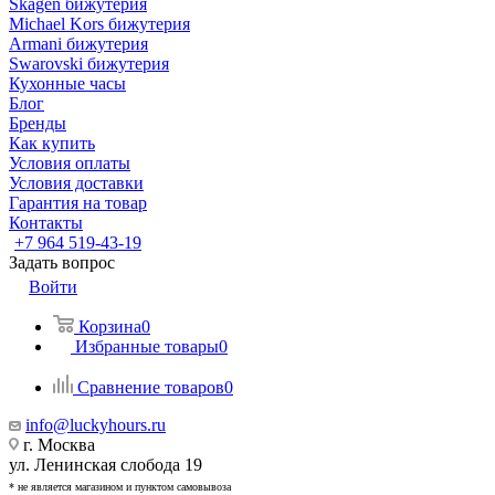
Skagen бижутерия
Michael Kors бижутерия
Armani бижутерия
Swarovski бижутерия
Кухонные часы
Блог
Бренды
Как купить
Условия оплаты
Условия доставки
Гарантия на товар
Контакты
+7 964 519-43-19
Задать вопрос
Войти
Корзина
0
Избранные товары
0
Сравнение товаров
0
info@luckyhours.ru
г. Москва
ул. Ленинская слобода 19
* не является магазином и пунктом самовывоза