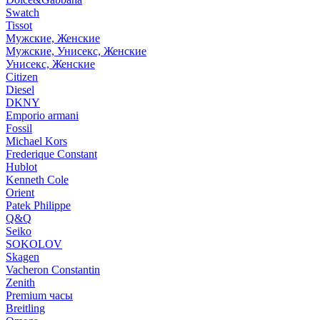
Swatch
Tissot
Мужские, Женские
Мужские, Унисекс, Женские
Унисекс, Женские
Citizen
Diesel
DKNY
Emporio armani
Fossil
Michael Kors
Frederique Constant
Hublot
Kenneth Cole
Orient
Patek Philippe
Q&Q
Seiko
SOKOLOV
Skagen
Vacheron Constantin
Zenith
Premium часы
Breitling