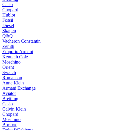
Casio
Chopard
Hublot
Fossil
Diesel
Skagen
Q&Q
Vacheron Constantin
Zenith
Emporio Armani
Kenneth Cole
Moschino
Orient
Swatch
Romanson
Anne Klein
Armani Exchange
Aviator
Breitling
Casio
Calvin Klein
Chopard
Moschino
Восток
Dolce&Gabbana