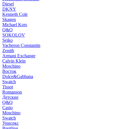
Diesel
DKNY
Kenneth Cole
Skagen
Michael Kors
Q&Q
SOKOLOV
Seiko
Vacheron Constantin
Zenith
Armani Exchange
Calvin Klein
Moschino
Восток
Dolce&Gabbana
Swatch
Tissot
Romanson
Детские
Q&Q
Casio
Moschino
Swatch
Унисекс
Breitling