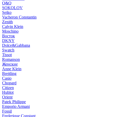
Q&Q
SOKOLOV
Seiko
Vacheron Constantin
Zenith
Calvin Klein
Moschino
Восток
DKNY
Dolce&Gabbana
Swatch
Tissot
Romanson
Женские
Anne Klein
Breitling
Casio
Chopard
Citizen
Hublot
Orient
Patek Philippe
Emporio Armani
Fossil
Frederique Constant