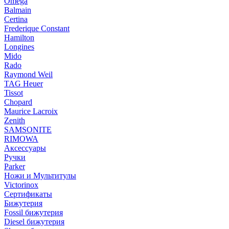
Omega
Balmain
Certina
Frederique Constant
Hamilton
Longines
Mido
Rado
Raymond Weil
TAG Heuer
Tissot
Chopard
Maurice Lacroix
Zenith
SAMSONITE
RIMOWA
Аксессуары
Ручки
Parker
Ножи и Мультитулы
Victorinox
Сертификаты
Бижутерия
Fossil бижутерия
Diesel бижутерия