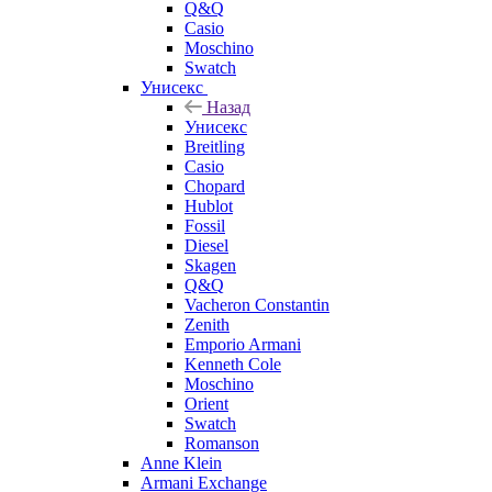
Q&Q
Casio
Moschino
Swatch
Унисекс
Назад
Унисекс
Breitling
Casio
Chopard
Hublot
Fossil
Diesel
Skagen
Q&Q
Vacheron Constantin
Zenith
Emporio Armani
Kenneth Cole
Moschino
Orient
Swatch
Romanson
Anne Klein
Armani Exchange