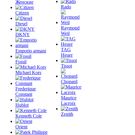
Женские
Rado
Citizen
Diesel
Raymond
Weil
DKNY
TAG
Emporio armani
Heuer
Fossil
Tissot
Michael Kors
Chopard
Frederique
Constant
Maurice
Lacroix
Hublot
Zenith
Kenneth Cole
Orient