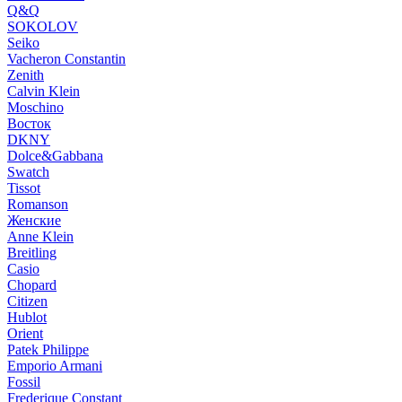
Q&Q
SOKOLOV
Seiko
Vacheron Constantin
Zenith
Calvin Klein
Moschino
Восток
DKNY
Dolce&Gabbana
Swatch
Tissot
Romanson
Женские
Anne Klein
Breitling
Casio
Chopard
Citizen
Hublot
Orient
Patek Philippe
Emporio Armani
Fossil
Frederique Constant