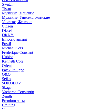
Swatch
Tissot
Мужские, Женские
Мужские, Унисекс, Женские
Унисекс, Женские
Citizen
Diesel
DKNY
Emporio armani
Fossil
Michael Kors
Frederique Constant
Hublot
Kenneth Cole
Orient
Patek Philippe
Q&Q
Seiko
SOKOLOV
Skagen
Vacheron Constantin
Zenith
Premium часы
Breitling