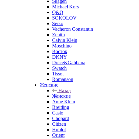
Skagen
Michael Kors
Q&Q
SOKOLOV
Seiko
Vacheron Constantin
Zenith
Calvin Klein
Moschino
Восток
DKNY
Dolce&Gabbana
Swatch
Tissot
Romanson
Женские
Назад
Женские
Anne Klein
Breitling
Casio
Chopard
Citizen
Hublot
Orient