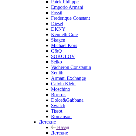
Patek Philippe
Emporio Armani
Fossil
Frederique Constant
Diesel
DKNY
Kenneth Cole
Skagen
Michael Kors
Q&Q
SOKOLOV
Seiko
Vacheron Constantin
Zenith
Armani Exchange
Calvin Klein
Moschino
Восток
Dolce&Gabbana
Swatch
Tissot
Romanson
Детские
Назад
Детские