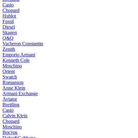
Casio
Chopard
Hublot
Fossil
Diesel
Skagen
Q&Q
Vacheron Constantin
Zenith
Emporio Armani
Kenneth Cole
Moschino
Orient
Swatch
Romanson
Anne Klein
Armani Exchange
Aviator
Breitling
Casio
Calvin Klein
Chopard
Moschino
Восток
Dolce&Gabbana