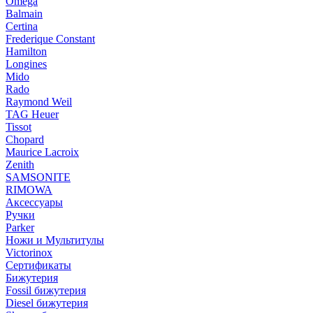
Omega
Balmain
Certina
Frederique Constant
Hamilton
Longines
Mido
Rado
Raymond Weil
TAG Heuer
Tissot
Chopard
Maurice Lacroix
Zenith
SAMSONITE
RIMOWA
Аксессуары
Ручки
Parker
Ножи и Мультитулы
Victorinox
Сертификаты
Бижутерия
Fossil бижутерия
Diesel бижутерия