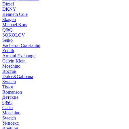
Diesel
DKNY
Kenneth Cole
Skagen
Michael Kors
Q&Q
SOKOLOV
Seiko
Vacheron Constantin
Zenith
Armani Exchange
Calvin Klein
Moschino
Восток
Dolce&Gabbana
Swatch
Tissot
Romanson
Детские
Q&Q
Casio
Moschino
Swatch
Унисекс
Breitling