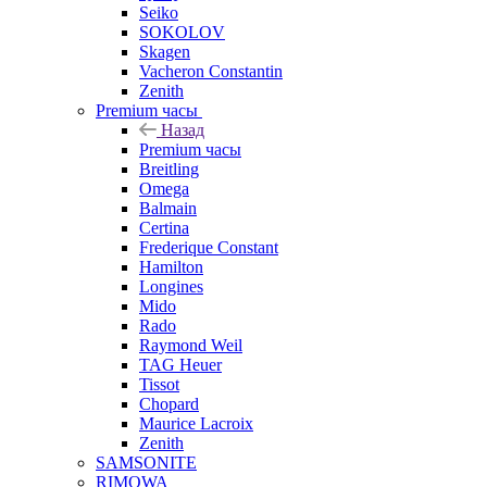
Seiko
SOKOLOV
Skagen
Vacheron Constantin
Zenith
Premium часы
Назад
Premium часы
Breitling
Omega
Balmain
Certina
Frederique Constant
Hamilton
Longines
Mido
Rado
Raymond Weil
TAG Heuer
Tissot
Chopard
Maurice Lacroix
Zenith
SAMSONITE
RIMOWA