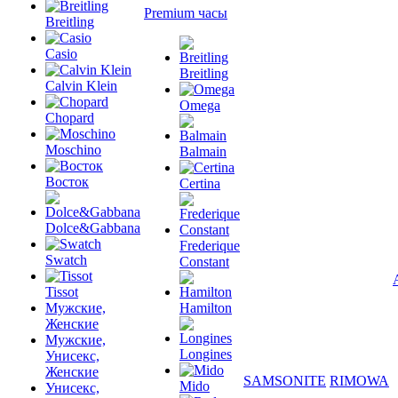
Premium часы
Breitling
Casio
Breitling
Calvin Klein
Omega
Chopard
Moschino
Balmain
Восток
Certina
Dolce&Gabbana
Frederique
Swatch
Constant
Tissot
Мужские,
Hamilton
Женские
Мужские,
Longines
Унисекс,
Женские
SAMSONITE
RIMOWA
Mido
Унисекс,