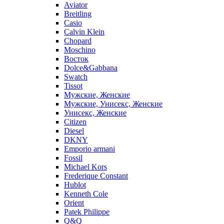
Aviator
Breitling
Casio
Calvin Klein
Chopard
Moschino
Восток
Dolce&Gabbana
Swatch
Tissot
Мужские, Женские
Мужские, Унисекс, Женские
Унисекс, Женские
Citizen
Diesel
DKNY
Emporio armani
Fossil
Michael Kors
Frederique Constant
Hublot
Kenneth Cole
Orient
Patek Philippe
Q&Q