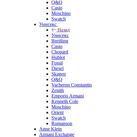
Q&Q
Casio
Moschino
Swatch
Унисекс
Назад
Унисекс
Breitling
Casio
Chopard
Hublot
Fossil
Diesel
Skagen
Q&Q
Vacheron Constantin
Zenith
Emporio Armani
Kenneth Cole
Moschino
Orient
Swatch
Romanson
Anne Klein
Armani Exchange