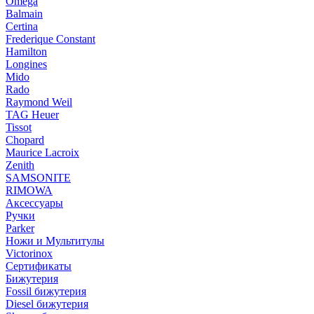
Omega
Balmain
Certina
Frederique Constant
Hamilton
Longines
Mido
Rado
Raymond Weil
TAG Heuer
Tissot
Chopard
Maurice Lacroix
Zenith
SAMSONITE
RIMOWA
Аксессуары
Ручки
Parker
Ножи и Мультитулы
Victorinox
Сертификаты
Бижутерия
Fossil бижутерия
Diesel бижутерия