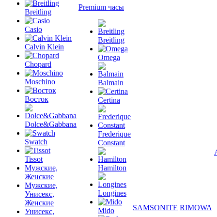
Premium часы
Breitling
Casio
Breitling
Calvin Klein
Omega
Chopard
Moschino
Balmain
Восток
Certina
Dolce&Gabbana
Frederique
Swatch
Constant
Tissot
Мужские,
Hamilton
Женские
Мужские,
Longines
Унисекс,
Женские
SAMSONITE
RIMOWA
Mido
Унисекс,