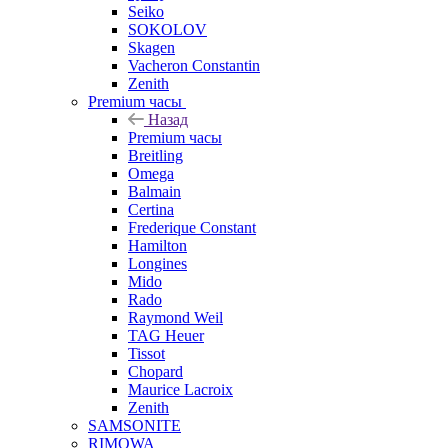
Seiko
SOKOLOV
Skagen
Vacheron Constantin
Zenith
Premium часы
Назад
Premium часы
Breitling
Omega
Balmain
Certina
Frederique Constant
Hamilton
Longines
Mido
Rado
Raymond Weil
TAG Heuer
Tissot
Chopard
Maurice Lacroix
Zenith
SAMSONITE
RIMOWA