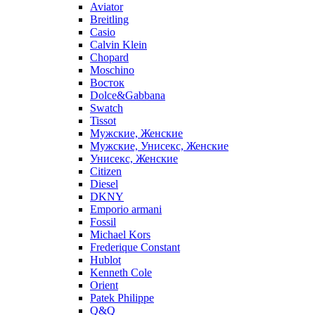
Aviator
Breitling
Casio
Calvin Klein
Chopard
Moschino
Восток
Dolce&Gabbana
Swatch
Tissot
Мужские, Женские
Мужские, Унисекс, Женские
Унисекс, Женские
Citizen
Diesel
DKNY
Emporio armani
Fossil
Michael Kors
Frederique Constant
Hublot
Kenneth Cole
Orient
Patek Philippe
Q&Q