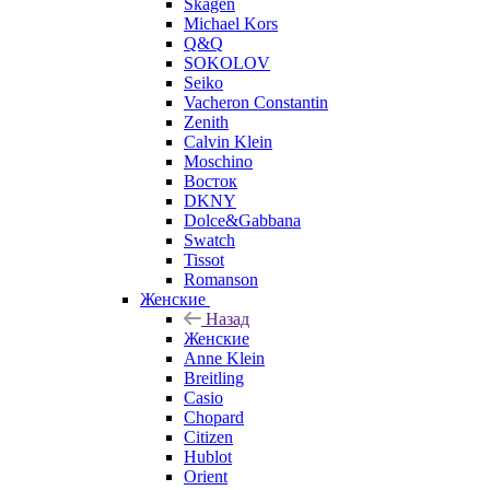
Skagen
Michael Kors
Q&Q
SOKOLOV
Seiko
Vacheron Constantin
Zenith
Calvin Klein
Moschino
Восток
DKNY
Dolce&Gabbana
Swatch
Tissot
Romanson
Женские
Назад
Женские
Anne Klein
Breitling
Casio
Chopard
Citizen
Hublot
Orient