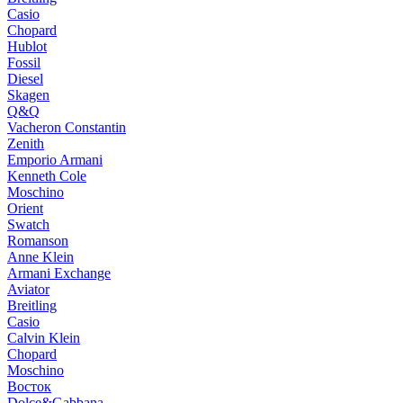
Casio
Chopard
Hublot
Fossil
Diesel
Skagen
Q&Q
Vacheron Constantin
Zenith
Emporio Armani
Kenneth Cole
Moschino
Orient
Swatch
Romanson
Anne Klein
Armani Exchange
Aviator
Breitling
Casio
Calvin Klein
Chopard
Moschino
Восток
Dolce&Gabbana