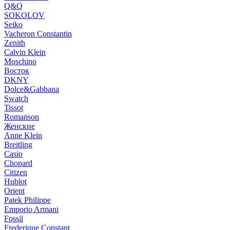
Q&Q
SOKOLOV
Seiko
Vacheron Constantin
Zenith
Calvin Klein
Moschino
Восток
DKNY
Dolce&Gabbana
Swatch
Tissot
Romanson
Женские
Anne Klein
Breitling
Casio
Chopard
Citizen
Hublot
Orient
Patek Philippe
Emporio Armani
Fossil
Frederique Constant