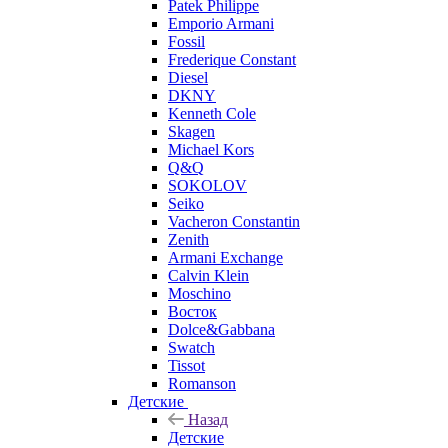
Patek Philippe
Emporio Armani
Fossil
Frederique Constant
Diesel
DKNY
Kenneth Cole
Skagen
Michael Kors
Q&Q
SOKOLOV
Seiko
Vacheron Constantin
Zenith
Armani Exchange
Calvin Klein
Moschino
Восток
Dolce&Gabbana
Swatch
Tissot
Romanson
Детские
Назад
Детские