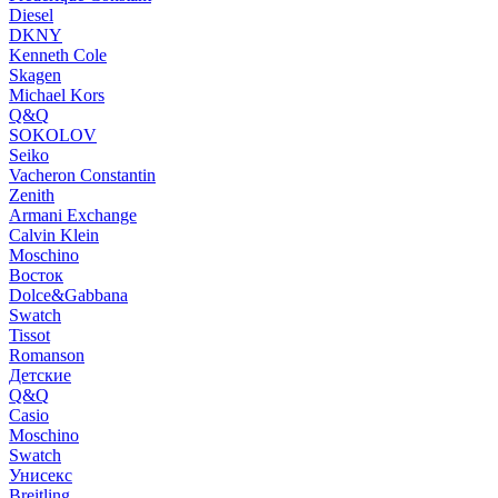
Diesel
DKNY
Kenneth Cole
Skagen
Michael Kors
Q&Q
SOKOLOV
Seiko
Vacheron Constantin
Zenith
Armani Exchange
Calvin Klein
Moschino
Восток
Dolce&Gabbana
Swatch
Tissot
Romanson
Детские
Q&Q
Casio
Moschino
Swatch
Унисекс
Breitling