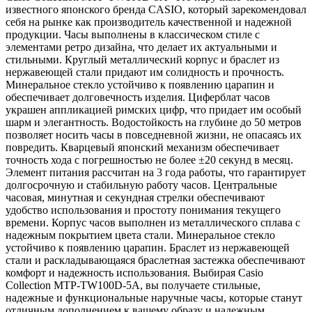
известного японского бренда CASIO, который зарекомендовал
себя на рынке как производитель качественной и надежной
продукции. Часы выполнены в классическом стиле с
элементами ретро дизайна, что делает их актуальными и
стильными. Круглый металлический корпус и браслет из
нержавеющей стали придают им солидность и прочность.
Минеральное стекло устойчиво к появлению царапин и
обеспечивает долговечность изделия. Циферблат часов
украшен аппликацией римских цифр, что придает им особый
шарм и элегантность. Водостойкость на глубине до 50 метров
позволяет носить часы в повседневной жизни, не опасаясь их
повредить. Кварцевый японский механизм обеспечивает
точность хода с погрешностью не более ±20 секунд в месяц.
Элемент питания рассчитан на 3 года работы, что гарантирует
долгосрочную и стабильную работу часов. Центральные
часовая, минутная и секундная стрелки обеспечивают
удобство использования и простоту понимания текущего
времени. Корпус часов выполнен из металлического сплава с
надежным покрытием цвета стали. Минеральное стекло
устойчиво к появлению царапин. Браслет из нержавеющей
стали и раскладывающаяся браслетная застежка обеспечивают
комфорт и надежность использования. Выбирая Casio
Collection MTP-TW100D-5A, вы получаете стильные,
надежные и функциональные наручные часы, которые станут
отличным дополнением к вашему образу и надежным