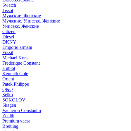
Swatch
Tissot
Мужские, Женские
Мужские, Унисекс, Женские
Унисекс, Женские
Citizen
Diesel
DKNY
Emporio armani
Fossil
Michael Kors
Frederique Constant
Hublot
Kenneth Cole
Orient
Patek Philippe
Q&Q
Seiko
SOKOLOV
Skagen
Vacheron Constantin
Zenith
Premium часы
Breitling