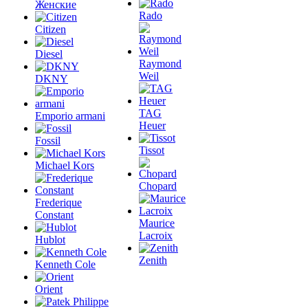
Женские
Rado
Citizen
Diesel
Raymond
Weil
DKNY
TAG
Emporio armani
Heuer
Fossil
Tissot
Michael Kors
Chopard
Frederique
Constant
Maurice
Lacroix
Hublot
Zenith
Kenneth Cole
Orient