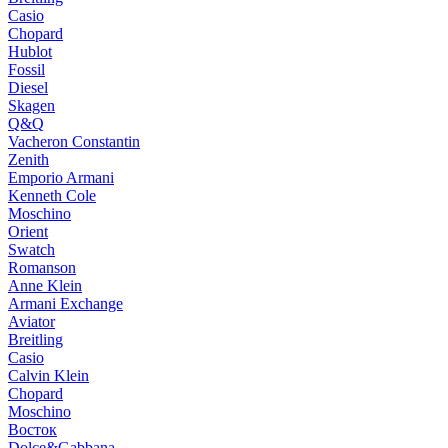
Casio
Chopard
Hublot
Fossil
Diesel
Skagen
Q&Q
Vacheron Constantin
Zenith
Emporio Armani
Kenneth Cole
Moschino
Orient
Swatch
Romanson
Anne Klein
Armani Exchange
Aviator
Breitling
Casio
Calvin Klein
Chopard
Moschino
Восток
Dolce&Gabbana