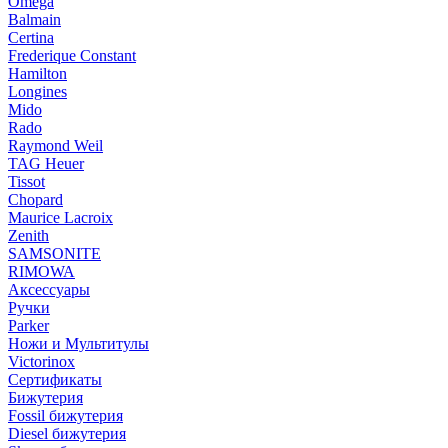
Omega
Balmain
Certina
Frederique Constant
Hamilton
Longines
Mido
Rado
Raymond Weil
TAG Heuer
Tissot
Chopard
Maurice Lacroix
Zenith
SAMSONITE
RIMOWA
Аксессуары
Ручки
Parker
Ножи и Мультитулы
Victorinox
Сертификаты
Бижутерия
Fossil бижутерия
Diesel бижутерия