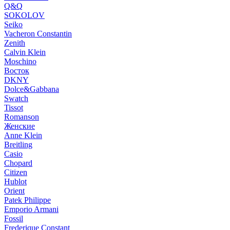
Q&Q
SOKOLOV
Seiko
Vacheron Constantin
Zenith
Calvin Klein
Moschino
Восток
DKNY
Dolce&Gabbana
Swatch
Tissot
Romanson
Женские
Anne Klein
Breitling
Casio
Chopard
Citizen
Hublot
Orient
Patek Philippe
Emporio Armani
Fossil
Frederique Constant