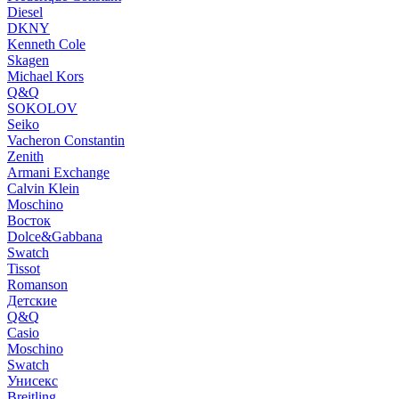
Diesel
DKNY
Kenneth Cole
Skagen
Michael Kors
Q&Q
SOKOLOV
Seiko
Vacheron Constantin
Zenith
Armani Exchange
Calvin Klein
Moschino
Восток
Dolce&Gabbana
Swatch
Tissot
Romanson
Детские
Q&Q
Casio
Moschino
Swatch
Унисекс
Breitling