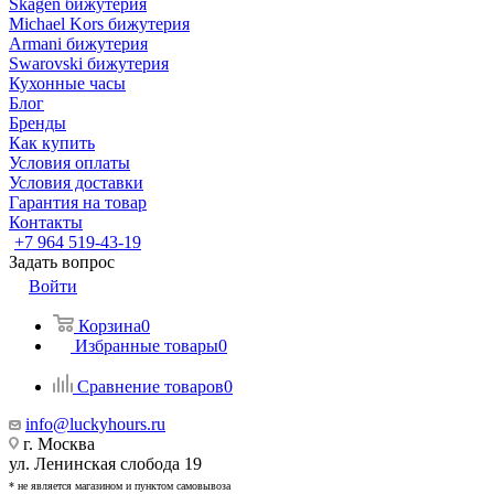
Skagen бижутерия
Michael Kors бижутерия
Armani бижутерия
Swarovski бижутерия
Кухонные часы
Блог
Бренды
Как купить
Условия оплаты
Условия доставки
Гарантия на товар
Контакты
+7 964 519-43-19
Задать вопрос
Войти
Корзина
0
Избранные товары
0
Сравнение товаров
0
info@luckyhours.ru
г. Москва
ул. Ленинская слобода 19
* не является магазином и пунктом самовывоза