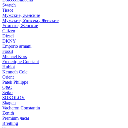
Swatch
Tissot
Мужские, Женские
Мужские, Унисекс, Женские
Унисекс, Женские
Citizen
Diesel
DKNY
Emporio armani
Fossil
Michael Kors
Frederique Constant
Hublot
Kenneth Cole
Orient
Patek Philippe
Q&Q
Seiko
SOKOLOV
Skagen
Vacheron Constantin
Zenith
Premium часы
Breitling