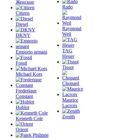
Женские
Rado
Citizen
Diesel
Raymond
Weil
DKNY
TAG
Emporio armani
Heuer
Fossil
Tissot
Michael Kors
Chopard
Frederique
Constant
Maurice
Lacroix
Hublot
Zenith
Kenneth Cole
Orient