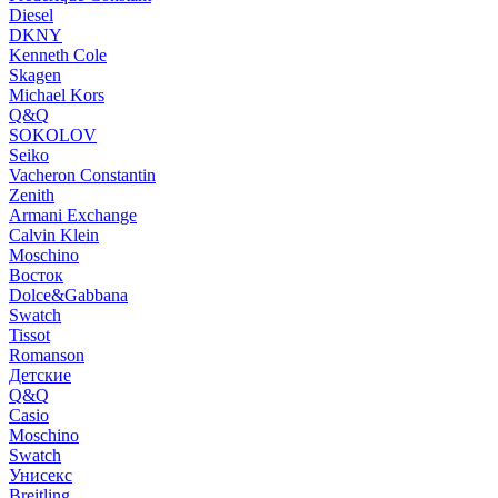
Diesel
DKNY
Kenneth Cole
Skagen
Michael Kors
Q&Q
SOKOLOV
Seiko
Vacheron Constantin
Zenith
Armani Exchange
Calvin Klein
Moschino
Восток
Dolce&Gabbana
Swatch
Tissot
Romanson
Детские
Q&Q
Casio
Moschino
Swatch
Унисекс
Breitling