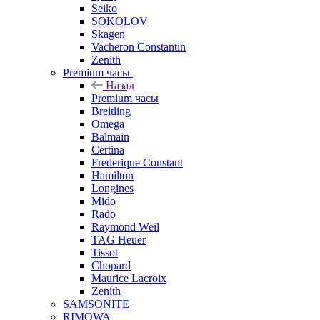
Seiko
SOKOLOV
Skagen
Vacheron Constantin
Zenith
Premium часы
Назад
Premium часы
Breitling
Omega
Balmain
Certina
Frederique Constant
Hamilton
Longines
Mido
Rado
Raymond Weil
TAG Heuer
Tissot
Chopard
Maurice Lacroix
Zenith
SAMSONITE
RIMOWA