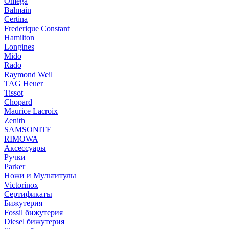
Omega
Balmain
Certina
Frederique Constant
Hamilton
Longines
Mido
Rado
Raymond Weil
TAG Heuer
Tissot
Chopard
Maurice Lacroix
Zenith
SAMSONITE
RIMOWA
Аксессуары
Ручки
Parker
Ножи и Мультитулы
Victorinox
Сертификаты
Бижутерия
Fossil бижутерия
Diesel бижутерия