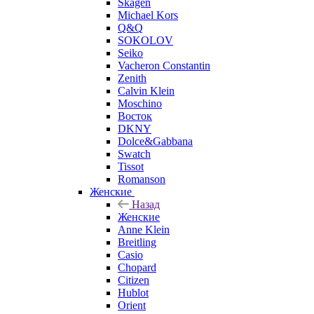
Skagen
Michael Kors
Q&Q
SOKOLOV
Seiko
Vacheron Constantin
Zenith
Calvin Klein
Moschino
Восток
DKNY
Dolce&Gabbana
Swatch
Tissot
Romanson
Женские
Назад
Женские
Anne Klein
Breitling
Casio
Chopard
Citizen
Hublot
Orient