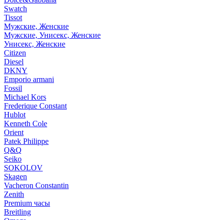
Swatch
Tissot
Мужские, Женские
Мужские, Унисекс, Женские
Унисекс, Женские
Citizen
Diesel
DKNY
Emporio armani
Fossil
Michael Kors
Frederique Constant
Hublot
Kenneth Cole
Orient
Patek Philippe
Q&Q
Seiko
SOKOLOV
Skagen
Vacheron Constantin
Zenith
Premium часы
Breitling