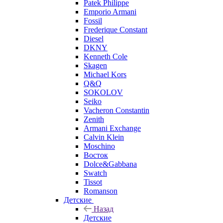
Patek Philippe
Emporio Armani
Fossil
Frederique Constant
Diesel
DKNY
Kenneth Cole
Skagen
Michael Kors
Q&Q
SOKOLOV
Seiko
Vacheron Constantin
Zenith
Armani Exchange
Calvin Klein
Moschino
Восток
Dolce&Gabbana
Swatch
Tissot
Romanson
Детские
Назад
Детские