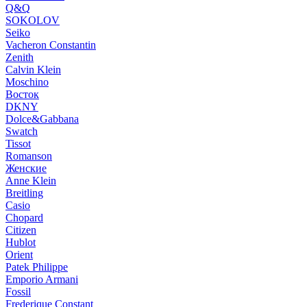
Q&Q
SOKOLOV
Seiko
Vacheron Constantin
Zenith
Calvin Klein
Moschino
Восток
DKNY
Dolce&Gabbana
Swatch
Tissot
Romanson
Женские
Anne Klein
Breitling
Casio
Chopard
Citizen
Hublot
Orient
Patek Philippe
Emporio Armani
Fossil
Frederique Constant