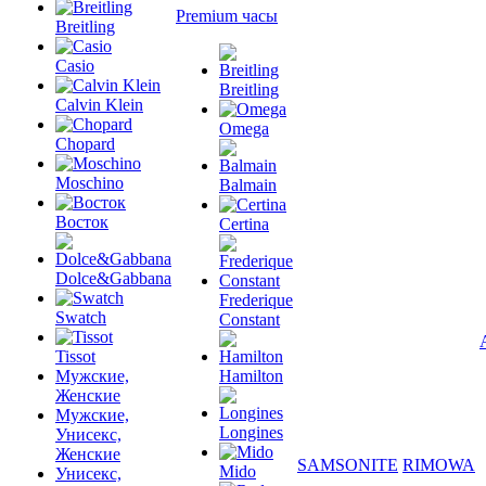
Premium часы
Breitling
Casio
Breitling
Calvin Klein
Omega
Chopard
Moschino
Balmain
Восток
Certina
Dolce&Gabbana
Frederique
Swatch
Constant
Tissot
Мужские,
Hamilton
Женские
Мужские,
Longines
Унисекс,
Женские
SAMSONITE
RIMOWA
Mido
Унисекс,