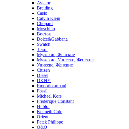
Aviator
Breitling
Casio
Calvin Klein
Chopard
Moschino
Восток
Dolce&Gabbana
Swatch
Tissot
Мужские, Женские
Мужские, Унисекс, Женские
Унисекс, Женские
Citizen
Diesel
DKNY
Emporio armani
Fossil
Michael Kors
Frederique Constant
Hublot
Kenneth Cole
Orient
Patek Philippe
Q&Q