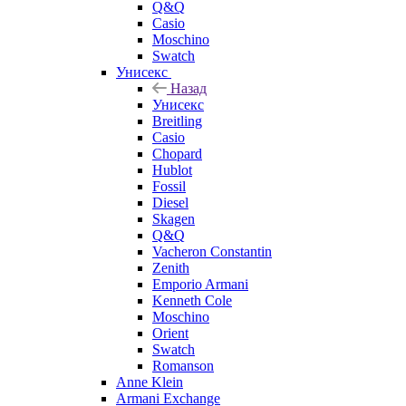
Q&Q
Casio
Moschino
Swatch
Унисекс
Назад
Унисекс
Breitling
Casio
Chopard
Hublot
Fossil
Diesel
Skagen
Q&Q
Vacheron Constantin
Zenith
Emporio Armani
Kenneth Cole
Moschino
Orient
Swatch
Romanson
Anne Klein
Armani Exchange