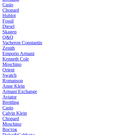
Casio
Chopard
Hublot
Fossil
Diesel
Skagen
Q&Q
Vacheron Constantin
Zenith
Emporio Armani
Kenneth Cole
Moschino
Orient
Swatch
Romanson
Anne Klein
Armani Exchange
Aviator
Breitling
Casio
Calvin Klein
Chopard
Moschino
Восток
Dolce&Gabbana