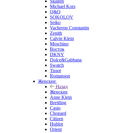
Skagen
Michael Kors
Q&Q
SOKOLOV
Seiko
Vacheron Constantin
Zenith
Calvin Klein
Moschino
Восток
DKNY
Dolce&Gabbana
Swatch
Tissot
Romanson
Женские
Назад
Женские
Anne Klein
Breitling
Casio
Chopard
Citizen
Hublot
Orient