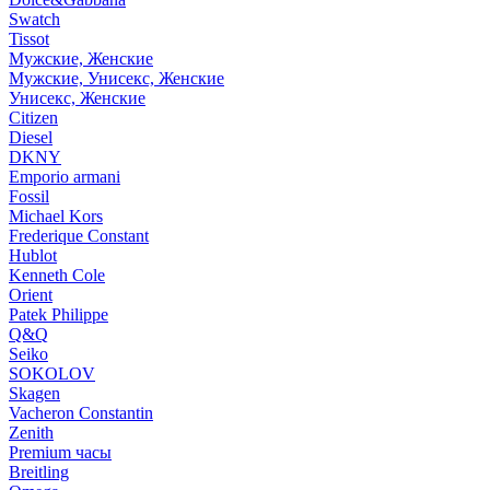
Swatch
Tissot
Мужские, Женские
Мужские, Унисекс, Женские
Унисекс, Женские
Citizen
Diesel
DKNY
Emporio armani
Fossil
Michael Kors
Frederique Constant
Hublot
Kenneth Cole
Orient
Patek Philippe
Q&Q
Seiko
SOKOLOV
Skagen
Vacheron Constantin
Zenith
Premium часы
Breitling