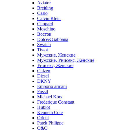
Aviator
Breitling
Casio
Calvin Klein
Chopard
Moschino
Восток
Dolce&Gabbana
Swatch
Tissot
Мужские, Женские
Мужские, Унисекс, Женские
Унисекс, Женские
Citizen
Diesel
DKNY
Emporio armani
Fossil
Michael Kors
Frederique Constant
Hublot
Kenneth Cole
Orient
Patek Philippe
Q&Q