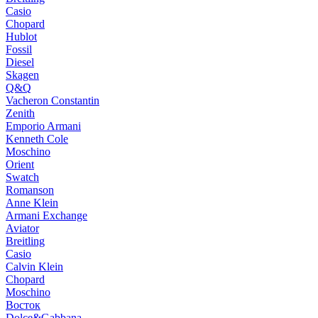
Casio
Chopard
Hublot
Fossil
Diesel
Skagen
Q&Q
Vacheron Constantin
Zenith
Emporio Armani
Kenneth Cole
Moschino
Orient
Swatch
Romanson
Anne Klein
Armani Exchange
Aviator
Breitling
Casio
Calvin Klein
Chopard
Moschino
Восток
Dolce&Gabbana