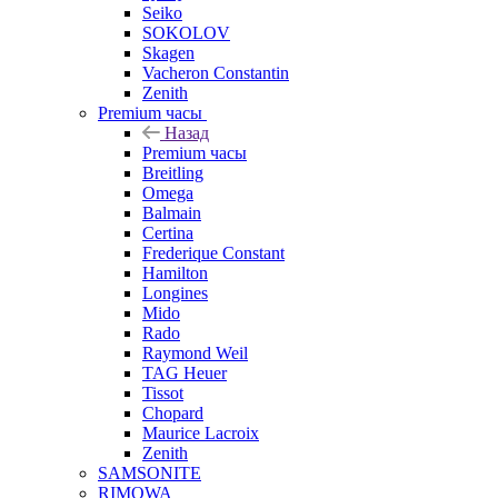
Seiko
SOKOLOV
Skagen
Vacheron Constantin
Zenith
Premium часы
Назад
Premium часы
Breitling
Omega
Balmain
Certina
Frederique Constant
Hamilton
Longines
Mido
Rado
Raymond Weil
TAG Heuer
Tissot
Chopard
Maurice Lacroix
Zenith
SAMSONITE
RIMOWA