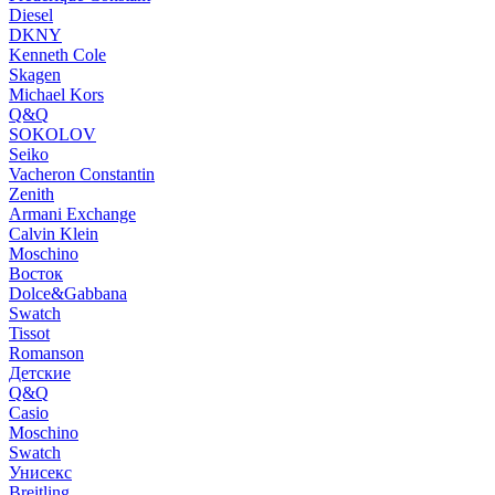
Diesel
DKNY
Kenneth Cole
Skagen
Michael Kors
Q&Q
SOKOLOV
Seiko
Vacheron Constantin
Zenith
Armani Exchange
Calvin Klein
Moschino
Восток
Dolce&Gabbana
Swatch
Tissot
Romanson
Детские
Q&Q
Casio
Moschino
Swatch
Унисекс
Breitling