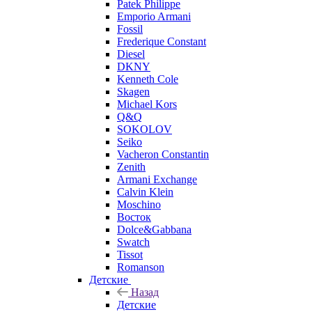
Patek Philippe
Emporio Armani
Fossil
Frederique Constant
Diesel
DKNY
Kenneth Cole
Skagen
Michael Kors
Q&Q
SOKOLOV
Seiko
Vacheron Constantin
Zenith
Armani Exchange
Calvin Klein
Moschino
Восток
Dolce&Gabbana
Swatch
Tissot
Romanson
Детские
Назад
Детские