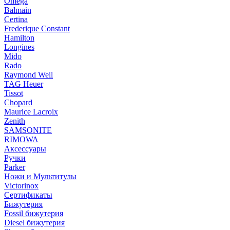
Omega
Balmain
Certina
Frederique Constant
Hamilton
Longines
Mido
Rado
Raymond Weil
TAG Heuer
Tissot
Chopard
Maurice Lacroix
Zenith
SAMSONITE
RIMOWA
Аксессуары
Ручки
Parker
Ножи и Мультитулы
Victorinox
Сертификаты
Бижутерия
Fossil бижутерия
Diesel бижутерия