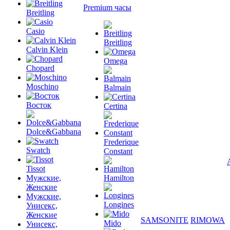
Premium часы
Breitling
Casio
Breitling
Calvin Klein
Omega
Chopard
Moschino
Balmain
Восток
Certina
Dolce&Gabbana
Frederique
Swatch
Constant
Tissot
Мужские,
Hamilton
Женские
Мужские,
Longines
Унисекс,
Женские
SAMSONITE
RIMOWA
Mido
Унисекс,