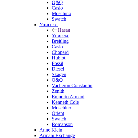
Q&Q
Casio
Moschino
Swatch
Унисекс
Назад
Унисекс
Breitling
Casio
Chopard
Hublot
Fossil
Diesel
Skagen
Q&Q
Vacheron Constantin
Zenith
Emporio Armani
Kenneth Cole
Moschino
Orient
Swatch
Romanson
Anne Klein
Armani Exchange