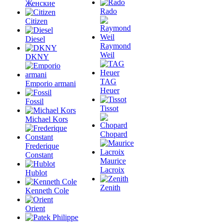
Женские
Rado
Citizen
Diesel
Raymond
Weil
DKNY
TAG
Emporio armani
Heuer
Fossil
Tissot
Michael Kors
Chopard
Frederique
Constant
Maurice
Lacroix
Hublot
Zenith
Kenneth Cole
Orient