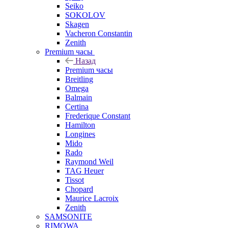
Seiko
SOKOLOV
Skagen
Vacheron Constantin
Zenith
Premium часы
Назад
Premium часы
Breitling
Omega
Balmain
Certina
Frederique Constant
Hamilton
Longines
Mido
Rado
Raymond Weil
TAG Heuer
Tissot
Chopard
Maurice Lacroix
Zenith
SAMSONITE
RIMOWA