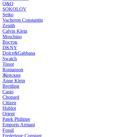
Q&Q
SOKOLOV
Seiko
Vacheron Constantin
Zenith
Calvin Klein
Moschino
Восток
DKNY
Dolce&Gabbana
Swatch
Tissot
Romanson
Женские
Anne Klein
Breitling
Casio
Chopard
Citizen
Hublot
Orient
Patek Philippe
Emporio Armani
Fossil
Frederique Constant