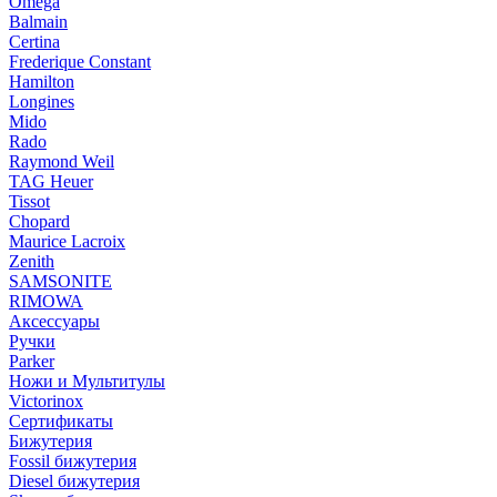
Omega
Balmain
Certina
Frederique Constant
Hamilton
Longines
Mido
Rado
Raymond Weil
TAG Heuer
Tissot
Chopard
Maurice Lacroix
Zenith
SAMSONITE
RIMOWA
Аксессуары
Ручки
Parker
Ножи и Мультитулы
Victorinox
Сертификаты
Бижутерия
Fossil бижутерия
Diesel бижутерия