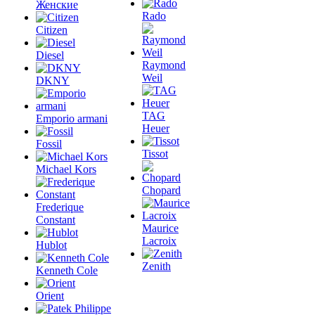
Женские
Rado
Citizen
Diesel
Raymond
Weil
DKNY
TAG
Emporio armani
Heuer
Fossil
Tissot
Michael Kors
Chopard
Frederique
Constant
Maurice
Lacroix
Hublot
Zenith
Kenneth Cole
Orient