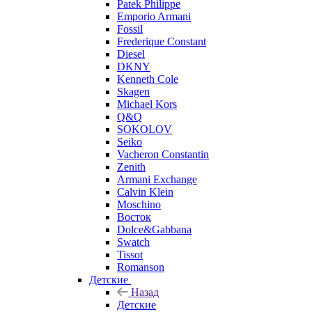
Patek Philippe
Emporio Armani
Fossil
Frederique Constant
Diesel
DKNY
Kenneth Cole
Skagen
Michael Kors
Q&Q
SOKOLOV
Seiko
Vacheron Constantin
Zenith
Armani Exchange
Calvin Klein
Moschino
Восток
Dolce&Gabbana
Swatch
Tissot
Romanson
Детские
Назад
Детские