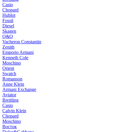
Casio
Chopard
Hublot
Fossil
Diesel
Skagen
Q&Q
Vacheron Constantin
Zenith
Emporio Armani
Kenneth Cole
Moschino
Orient
Swatch
Romanson
Anne Klein
Armani Exchange
Aviator
Breitling
Casio
Calvin Klein
Chopard
Moschino
Восток
Dolce&Gabbana