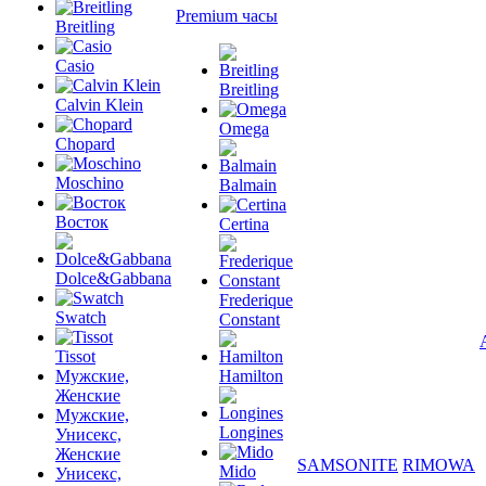
Premium часы
Breitling
Casio
Breitling
Calvin Klein
Omega
Chopard
Moschino
Balmain
Восток
Certina
Dolce&Gabbana
Frederique
Swatch
Constant
Tissot
Мужские,
Hamilton
Женские
Мужские,
Longines
Унисекс,
Женские
SAMSONITE
RIMOWA
Mido
Унисекс,