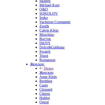
Skagen
Michael Kors
Q&Q
SOKOLOV
Seiko
Vacheron Constantin
Zenith
Calvin Klein
Moschino
Восток
DKNY
Dolce&Gabbana
Swatch
Tissot
Romanson
Женские
Назад
Женские
Anne Klein
Breitling
Casio
Chopard
Citizen
Hublot
Orient