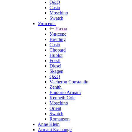
Q&Q
Casio
Moschino
Swatch
Унисекс
Назад
Унисекс
Breitling
Casio
Chopard
Hublot
Fossil
Diesel
Skagen
Q&Q
Vacheron Constantin
Zenith
Emporio Armani
Kenneth Cole
Moschino
Orient
Swatch
Romanson
Anne Klein
Armani Exchange