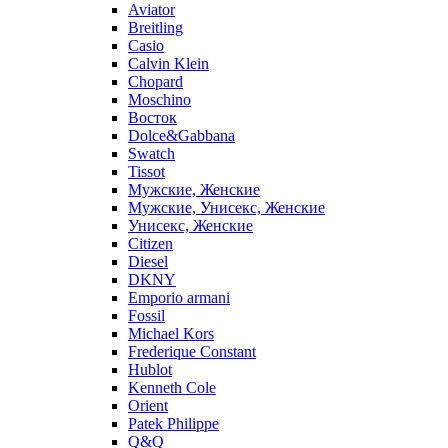
Aviator
Breitling
Casio
Calvin Klein
Chopard
Moschino
Восток
Dolce&Gabbana
Swatch
Tissot
Мужские, Женские
Мужские, Унисекс, Женские
Унисекс, Женские
Citizen
Diesel
DKNY
Emporio armani
Fossil
Michael Kors
Frederique Constant
Hublot
Kenneth Cole
Orient
Patek Philippe
Q&Q