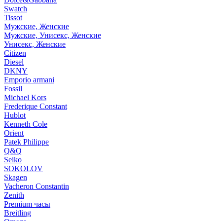
Swatch
Tissot
Мужские, Женские
Мужские, Унисекс, Женские
Унисекс, Женские
Citizen
Diesel
DKNY
Emporio armani
Fossil
Michael Kors
Frederique Constant
Hublot
Kenneth Cole
Orient
Patek Philippe
Q&Q
Seiko
SOKOLOV
Skagen
Vacheron Constantin
Zenith
Premium часы
Breitling