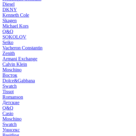
Diesel
DKNY
Kenneth Cole
Skagen
Michael Kors
Q&Q
SOKOLOV
Seiko
Vacheron Constantin
Zenith
Armani Exchange
Calvin Klein
Moschino
Восток
Dolce&Gabbana
Swatch
Tissot
Romanson
Детские
Q&Q
Casio
Moschino
Swatch
Унисекс
Breitling