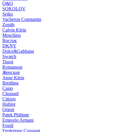
Q&Q
SOKOLOV
Seiko
Vacheron Constantin
Zenith
Calvin Klein
Moschino
Восток
DKNY
Dolce&Gabbana
Swatch
Tissot
Romanson
Женские
Anne Klein
Breitling
Casio
Chopard
Citizen
Hublot
Orient
Patek Philippe
Emporio Armani
Fossil
Frederique Constant