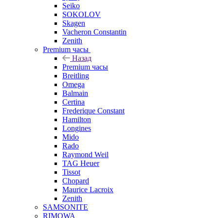
Seiko
SOKOLOV
Skagen
Vacheron Constantin
Zenith
Premium часы
Назад
Premium часы
Breitling
Omega
Balmain
Certina
Frederique Constant
Hamilton
Longines
Mido
Rado
Raymond Weil
TAG Heuer
Tissot
Chopard
Maurice Lacroix
Zenith
SAMSONITE
RIMOWA