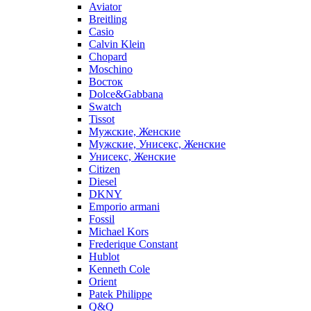
Aviator
Breitling
Casio
Calvin Klein
Chopard
Moschino
Восток
Dolce&Gabbana
Swatch
Tissot
Мужские, Женские
Мужские, Унисекс, Женские
Унисекс, Женские
Citizen
Diesel
DKNY
Emporio armani
Fossil
Michael Kors
Frederique Constant
Hublot
Kenneth Cole
Orient
Patek Philippe
Q&Q