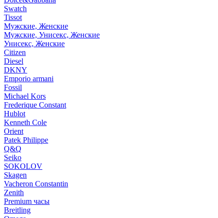
Swatch
Tissot
Мужские, Женские
Мужские, Унисекс, Женские
Унисекс, Женские
Citizen
Diesel
DKNY
Emporio armani
Fossil
Michael Kors
Frederique Constant
Hublot
Kenneth Cole
Orient
Patek Philippe
Q&Q
Seiko
SOKOLOV
Skagen
Vacheron Constantin
Zenith
Premium часы
Breitling