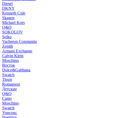
Diesel
DKNY
Kenneth Cole
Skagen
Michael Kors
Q&Q
SOKOLOV
Seiko
Vacheron Constantin
Zenith
Armani Exchange
Calvin Klein
Moschino
Восток
Dolce&Gabbana
Swatch
Tissot
Romanson
Детские
Q&Q
Casio
Moschino
Swatch
Унисекс
Breitling