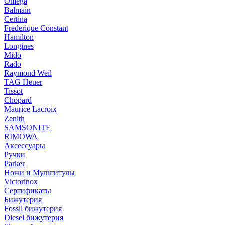
Omega
Balmain
Certina
Frederique Constant
Hamilton
Longines
Mido
Rado
Raymond Weil
TAG Heuer
Tissot
Chopard
Maurice Lacroix
Zenith
SAMSONITE
RIMOWA
Аксессуары
Ручки
Parker
Ножи и Мультитулы
Victorinox
Сертификаты
Бижутерия
Fossil бижутерия
Diesel бижутерия