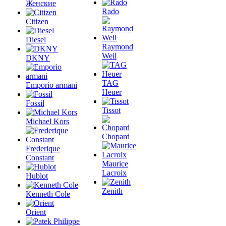
Женские
Rado
Citizen
Diesel
Raymond
Weil
DKNY
TAG
Emporio armani
Heuer
Fossil
Tissot
Michael Kors
Chopard
Frederique
Constant
Maurice
Lacroix
Hublot
Zenith
Kenneth Cole
Orient