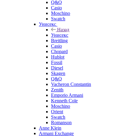
Q&Q
Casio
Moschino
Swatch
Унисекс
Назад
Унисекс
Breitling
Casio
Chopard
Hublot
Fossil
Diesel
Skagen
Q&Q
Vacheron Constantin
Zenith
Emporio Armani
Kenneth Cole
Moschino
Orient
Swatch
Romanson
Anne Klein
Armani Exchange