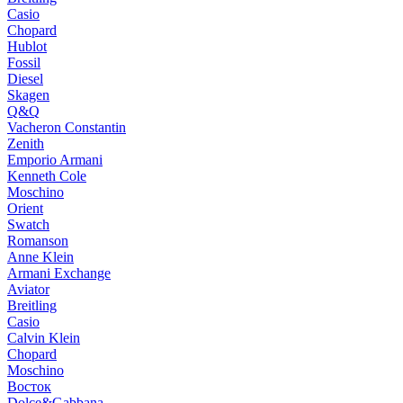
Casio
Chopard
Hublot
Fossil
Diesel
Skagen
Q&Q
Vacheron Constantin
Zenith
Emporio Armani
Kenneth Cole
Moschino
Orient
Swatch
Romanson
Anne Klein
Armani Exchange
Aviator
Breitling
Casio
Calvin Klein
Chopard
Moschino
Восток
Dolce&Gabbana