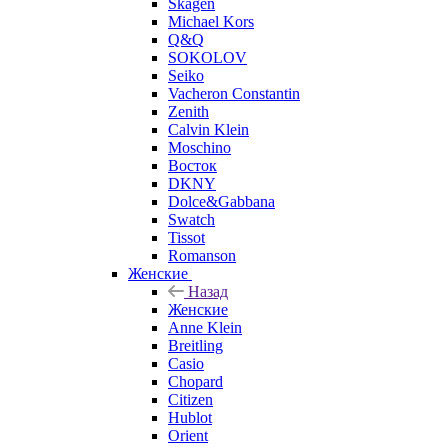
Skagen
Michael Kors
Q&Q
SOKOLOV
Seiko
Vacheron Constantin
Zenith
Calvin Klein
Moschino
Восток
DKNY
Dolce&Gabbana
Swatch
Tissot
Romanson
Женские
Назад
Женские
Anne Klein
Breitling
Casio
Chopard
Citizen
Hublot
Orient