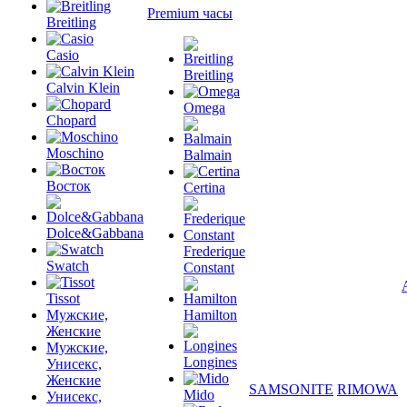
Premium часы
Breitling
Casio
Breitling
Calvin Klein
Omega
Chopard
Moschino
Balmain
Восток
Certina
Dolce&Gabbana
Frederique
Swatch
Constant
Tissot
Мужские,
Hamilton
Женские
Мужские,
Longines
Унисекс,
Женские
SAMSONITE
RIMOWA
Mido
Унисекс,