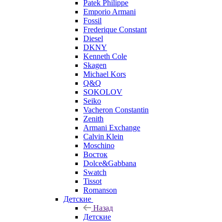
Patek Philippe
Emporio Armani
Fossil
Frederique Constant
Diesel
DKNY
Kenneth Cole
Skagen
Michael Kors
Q&Q
SOKOLOV
Seiko
Vacheron Constantin
Zenith
Armani Exchange
Calvin Klein
Moschino
Восток
Dolce&Gabbana
Swatch
Tissot
Romanson
Детские
Назад
Детские