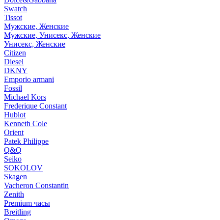
Swatch
Tissot
Мужские, Женские
Мужские, Унисекс, Женские
Унисекс, Женские
Citizen
Diesel
DKNY
Emporio armani
Fossil
Michael Kors
Frederique Constant
Hublot
Kenneth Cole
Orient
Patek Philippe
Q&Q
Seiko
SOKOLOV
Skagen
Vacheron Constantin
Zenith
Premium часы
Breitling