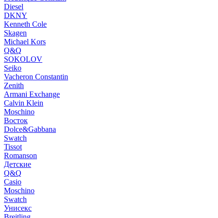
Diesel
DKNY
Kenneth Cole
Skagen
Michael Kors
Q&Q
SOKOLOV
Seiko
Vacheron Constantin
Zenith
Armani Exchange
Calvin Klein
Moschino
Восток
Dolce&Gabbana
Swatch
Tissot
Romanson
Детские
Q&Q
Casio
Moschino
Swatch
Унисекс
Breitling