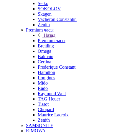
Seiko
SOKOLOV
Skagen
Vacheron Constantin
Zenith
Premium часы
Назад
Premium часы
Breitling
Omega
Balmain
Certina
Frederique Constant
Hamilton
Longines
Mido
Rado
Raymond Weil
TAG Heuer
Tissot
Chopard
Maurice Lacroix
Zenith
SAMSONITE
RIMOWA