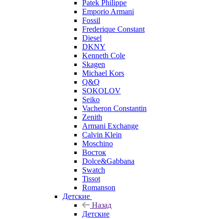
Patek Philippe
Emporio Armani
Fossil
Frederique Constant
Diesel
DKNY
Kenneth Cole
Skagen
Michael Kors
Q&Q
SOKOLOV
Seiko
Vacheron Constantin
Zenith
Armani Exchange
Calvin Klein
Moschino
Восток
Dolce&Gabbana
Swatch
Tissot
Romanson
Детские
Назад
Детские