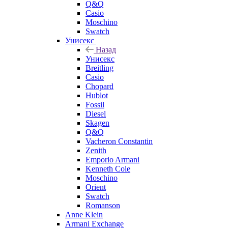
Q&Q
Casio
Moschino
Swatch
Унисекс
Назад
Унисекс
Breitling
Casio
Chopard
Hublot
Fossil
Diesel
Skagen
Q&Q
Vacheron Constantin
Zenith
Emporio Armani
Kenneth Cole
Moschino
Orient
Swatch
Romanson
Anne Klein
Armani Exchange