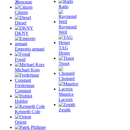
Женские
Rado
Citizen
Diesel
Raymond
Weil
DKNY
TAG
Emporio armani
Heuer
Fossil
Tissot
Michael Kors
Chopard
Frederique
Constant
Maurice
Lacroix
Hublot
Zenith
Kenneth Cole
Orient