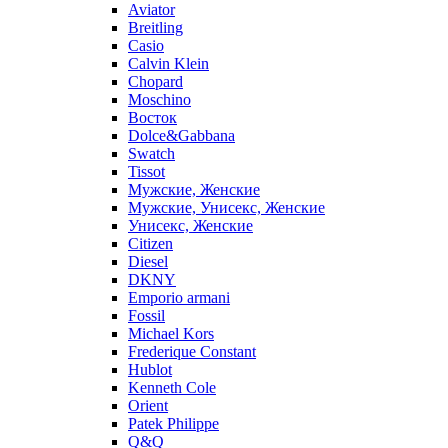
Aviator
Breitling
Casio
Calvin Klein
Chopard
Moschino
Восток
Dolce&Gabbana
Swatch
Tissot
Мужские, Женские
Мужские, Унисекс, Женские
Унисекс, Женские
Citizen
Diesel
DKNY
Emporio armani
Fossil
Michael Kors
Frederique Constant
Hublot
Kenneth Cole
Orient
Patek Philippe
Q&Q