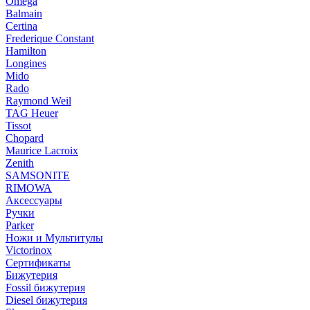
Omega
Balmain
Certina
Frederique Constant
Hamilton
Longines
Mido
Rado
Raymond Weil
TAG Heuer
Tissot
Chopard
Maurice Lacroix
Zenith
SAMSONITE
RIMOWA
Аксессуары
Ручки
Parker
Ножи и Мультитулы
Victorinox
Сертификаты
Бижутерия
Fossil бижутерия
Diesel бижутерия