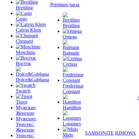
Premium часы
Breitling
Casio
Breitling
Calvin Klein
Omega
Chopard
Moschino
Balmain
Восток
Certina
Dolce&Gabbana
Frederique
Swatch
Constant
Tissot
Мужские,
Hamilton
Женские
Мужские,
Longines
Унисекс,
Женские
SAMSONITE
RIMOWA
Mido
Унисекс,