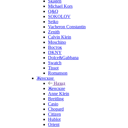
Skagen
Michael Kors
Q&Q
SOKOLOV
Seiko
Vacheron Constantin
Zenith
Calvin Klein
Moschino
Восток
DKNY
Dolce&Gabbana
Swatch
Tissot
Romanson
Женские
Назад
Женские
Anne Klein
Breitling
Casio
Chopard
Citizen
Hublot
Orient