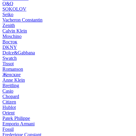
Q&Q
SOKOLOV
Seiko
Vacheron Constantin
Zenith
Calvin Klein
Moschino
Восток
DKNY
Dolce&Gabbana
Swatch
Tissot
Romanson
Женские
Anne Klein
Breitling
Casio
Chopard
Citizen
Hublot
Orient
Patek Philippe
Emporio Armani
Fossil
Frederique Constant