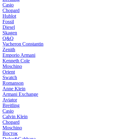
Casio
Chopard
Hublot
Fossil
Diesel
Skagen
Q&Q
Vacheron Constantin
Zenith
Emporio Armani
Kenneth Cole
Moschino
Orient
Swatch
Romanson
Anne Klein
Armani Exchange
Aviator
Breitling
Casio
Calvin Klein
Chopard
Moschino
Восток
Dolce&Gabbana