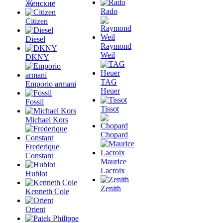
Женские
Rado
Citizen
Diesel
Raymond
Weil
DKNY
TAG
Emporio armani
Heuer
Fossil
Tissot
Michael Kors
Chopard
Frederique
Constant
Maurice
Lacroix
Hublot
Zenith
Kenneth Cole
Orient