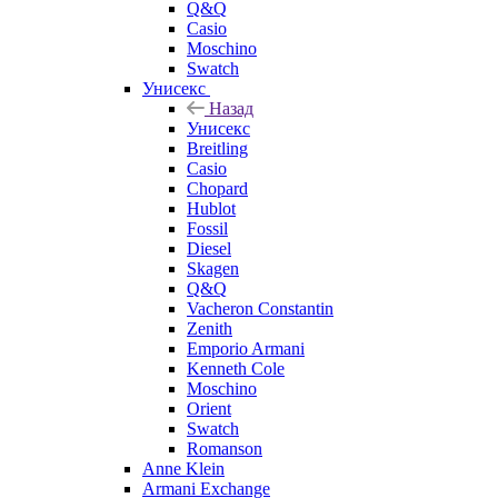
Q&Q
Casio
Moschino
Swatch
Унисекс
Назад
Унисекс
Breitling
Casio
Chopard
Hublot
Fossil
Diesel
Skagen
Q&Q
Vacheron Constantin
Zenith
Emporio Armani
Kenneth Cole
Moschino
Orient
Swatch
Romanson
Anne Klein
Armani Exchange