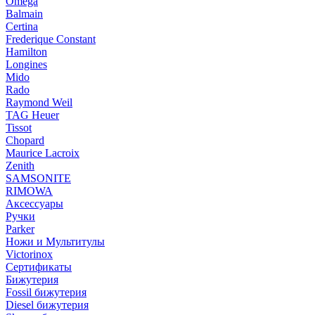
Omega
Balmain
Certina
Frederique Constant
Hamilton
Longines
Mido
Rado
Raymond Weil
TAG Heuer
Tissot
Chopard
Maurice Lacroix
Zenith
SAMSONITE
RIMOWA
Аксессуары
Ручки
Parker
Ножи и Мультитулы
Victorinox
Сертификаты
Бижутерия
Fossil бижутерия
Diesel бижутерия