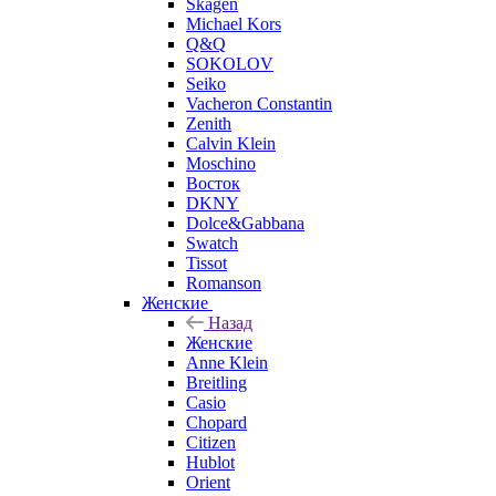
Skagen
Michael Kors
Q&Q
SOKOLOV
Seiko
Vacheron Constantin
Zenith
Calvin Klein
Moschino
Восток
DKNY
Dolce&Gabbana
Swatch
Tissot
Romanson
Женские
Назад
Женские
Anne Klein
Breitling
Casio
Chopard
Citizen
Hublot
Orient