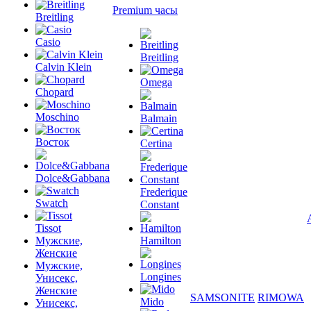
Premium часы
Breitling
Casio
Breitling
Calvin Klein
Omega
Chopard
Moschino
Balmain
Восток
Certina
Dolce&Gabbana
Frederique
Swatch
Constant
Tissot
Мужские,
Hamilton
Женские
Мужские,
Longines
Унисекс,
Женские
SAMSONITE
RIMOWA
Mido
Унисекс,