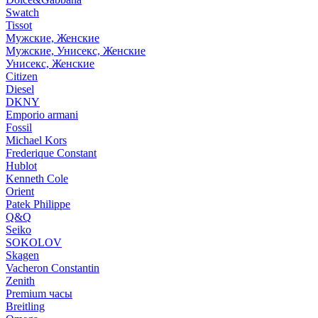
Swatch
Tissot
Мужские, Женские
Мужские, Унисекс, Женские
Унисекс, Женские
Citizen
Diesel
DKNY
Emporio armani
Fossil
Michael Kors
Frederique Constant
Hublot
Kenneth Cole
Orient
Patek Philippe
Q&Q
Seiko
SOKOLOV
Skagen
Vacheron Constantin
Zenith
Premium часы
Breitling