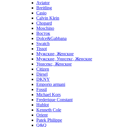
Aviator
Breitling
Casio
Calvin Klein
Chopard
Moschino
Восток
Dolce&Gabbana
Swatch
Tissot
Мужские, Женские
Мужские, Унисекс, Женские
Унисекс, Женские
Citizen
Diesel
DKNY
Emporio armani
Fossil
Michael Kors
Frederique Constant
Hublot
Kenneth Cole
Orient
Patek Philippe
Q&Q