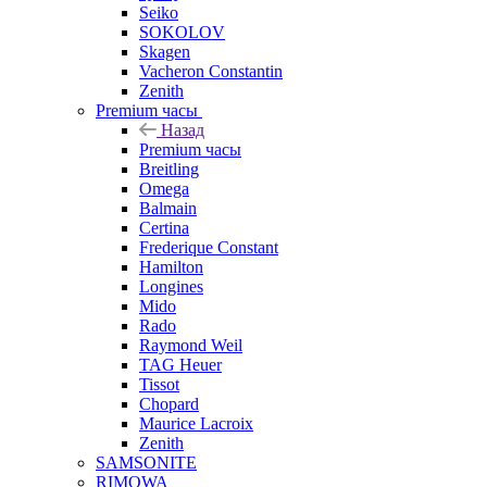
Seiko
SOKOLOV
Skagen
Vacheron Constantin
Zenith
Premium часы
Назад
Premium часы
Breitling
Omega
Balmain
Certina
Frederique Constant
Hamilton
Longines
Mido
Rado
Raymond Weil
TAG Heuer
Tissot
Chopard
Maurice Lacroix
Zenith
SAMSONITE
RIMOWA