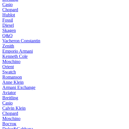
Casio
Chopard
Hublot
Fossil
Diesel
Skagen
Q&Q
Vacheron Constantin
Zenith
Emporio Armani
Kenneth Cole
Moschino
Orient
Swatch
Romanson
Anne Klein
Armani Exchange
Aviator
Breitling
Casio
Calvin Klein
Chopard
Moschino
Восток
Dolce&Gabbana