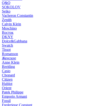
Q&Q
SOKOLOV
Seiko
Vacheron Constantin
Zenith
Calvin Klein
Moschino
Восток
DKNY
Dolce&Gabbana
Swatch
Tissot
Romanson
Женские
Anne Klein
Breitling
Casio
Chopard
Citizen
Hublot
Orient
Patek Philippe
Emporio Armani
Fossil
Frederique Constant