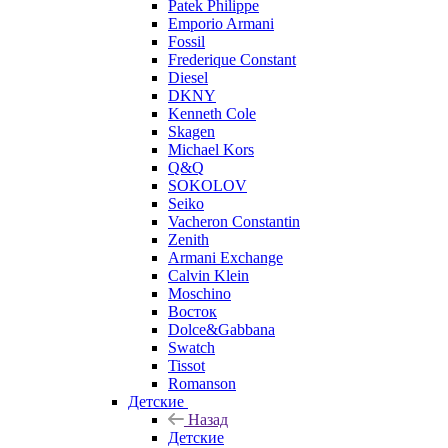
Patek Philippe
Emporio Armani
Fossil
Frederique Constant
Diesel
DKNY
Kenneth Cole
Skagen
Michael Kors
Q&Q
SOKOLOV
Seiko
Vacheron Constantin
Zenith
Armani Exchange
Calvin Klein
Moschino
Восток
Dolce&Gabbana
Swatch
Tissot
Romanson
Детские
Назад
Детские