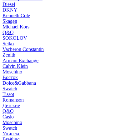
Diesel
DKNY
Kenneth Cole
Skagen
Michael Kors
Q&Q
SOKOLOV
Seiko
Vacheron Constantin
Zenith
Armani Exchange
Calvin Klein
Moschino
Восток
Dolce&Gabbana
Swatch
Tissot
Romanson
Детские
Q&Q
Casio
Moschino
Swatch
Унисекс
Breitling