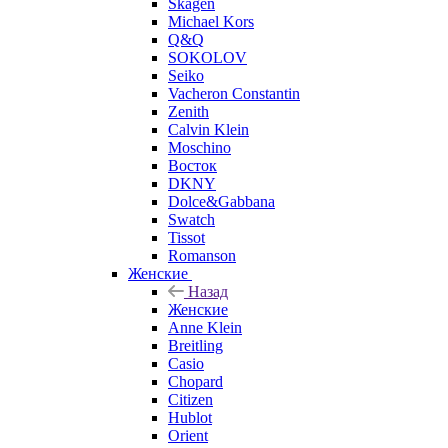
Skagen
Michael Kors
Q&Q
SOKOLOV
Seiko
Vacheron Constantin
Zenith
Calvin Klein
Moschino
Восток
DKNY
Dolce&Gabbana
Swatch
Tissot
Romanson
Женские
Назад
Женские
Anne Klein
Breitling
Casio
Chopard
Citizen
Hublot
Orient