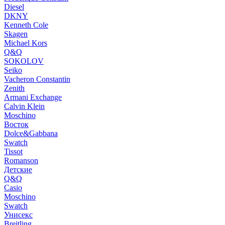
Diesel
DKNY
Kenneth Cole
Skagen
Michael Kors
Q&Q
SOKOLOV
Seiko
Vacheron Constantin
Zenith
Armani Exchange
Calvin Klein
Moschino
Восток
Dolce&Gabbana
Swatch
Tissot
Romanson
Детские
Q&Q
Casio
Moschino
Swatch
Унисекс
Breitling