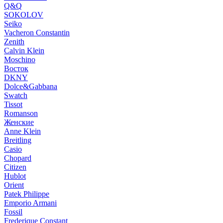
Q&Q
SOKOLOV
Seiko
Vacheron Constantin
Zenith
Calvin Klein
Moschino
Восток
DKNY
Dolce&Gabbana
Swatch
Tissot
Romanson
Женские
Anne Klein
Breitling
Casio
Chopard
Citizen
Hublot
Orient
Patek Philippe
Emporio Armani
Fossil
Frederique Constant