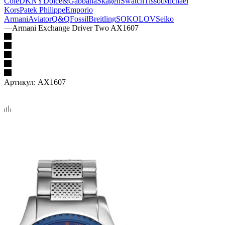
Cole
DKNY
Dolce&Gabbana
Skagen
Swatch
Tissot
Michael
Kors
Patek Philippe
Emporio
Armani
Aviator
Q&Q
Fossil
Breitling
SOKOLOV
Seiko
—
Armani Exchange Driver Two AX1607
Артикул:
AX1607