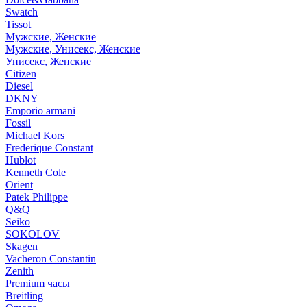
Swatch
Tissot
Мужские, Женские
Мужские, Унисекс, Женские
Унисекс, Женские
Citizen
Diesel
DKNY
Emporio armani
Fossil
Michael Kors
Frederique Constant
Hublot
Kenneth Cole
Orient
Patek Philippe
Q&Q
Seiko
SOKOLOV
Skagen
Vacheron Constantin
Zenith
Premium часы
Breitling