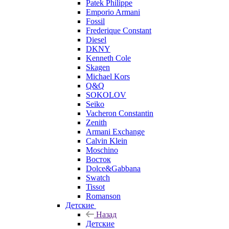
Patek Philippe
Emporio Armani
Fossil
Frederique Constant
Diesel
DKNY
Kenneth Cole
Skagen
Michael Kors
Q&Q
SOKOLOV
Seiko
Vacheron Constantin
Zenith
Armani Exchange
Calvin Klein
Moschino
Восток
Dolce&Gabbana
Swatch
Tissot
Romanson
Детские
Назад
Детские