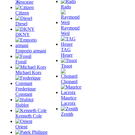
Женские
Rado
Citizen
Diesel
Raymond
Weil
DKNY
TAG
Emporio armani
Heuer
Fossil
Tissot
Michael Kors
Chopard
Frederique
Constant
Maurice
Lacroix
Hublot
Zenith
Kenneth Cole
Orient