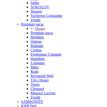
Seiko
SOKOLOV
Skagen
Vacheron Constantin
Zenith
Premium часы
Назад
Premium часы
Breitling
Omega
Balmain
Certina
Frederique Constant
Hamilton
Longines
Mido
Rado
Raymond Weil
TAG Heuer
Tissot
Chopard
Maurice Lacroix
Zenith
SAMSONITE
RIMOWA