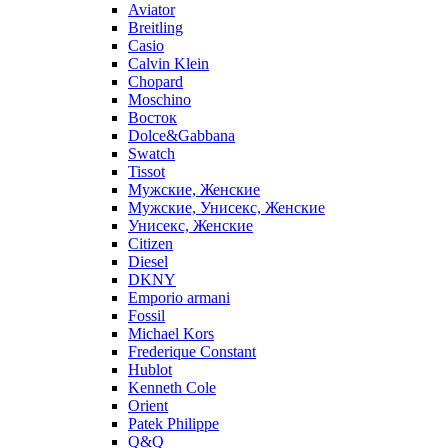
Aviator
Breitling
Casio
Calvin Klein
Chopard
Moschino
Восток
Dolce&Gabbana
Swatch
Tissot
Мужские, Женские
Мужские, Унисекс, Женские
Унисекс, Женские
Citizen
Diesel
DKNY
Emporio armani
Fossil
Michael Kors
Frederique Constant
Hublot
Kenneth Cole
Orient
Patek Philippe
Q&Q