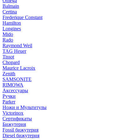
Omega
Balmain
Certina
Frederique Constant
Hamilton
Longines
Mido
Rado
Raymond Weil
TAG Heuer
Tissot
Chopard
Maurice Lacroix
Zenith
SAMSONITE
RIMOWA
Аксессуары
Ручки
Parker
Ножи и Мультитулы
Victorinox
Сертификаты
Бижутерия
Fossil бижутерия
Diesel бижутерия