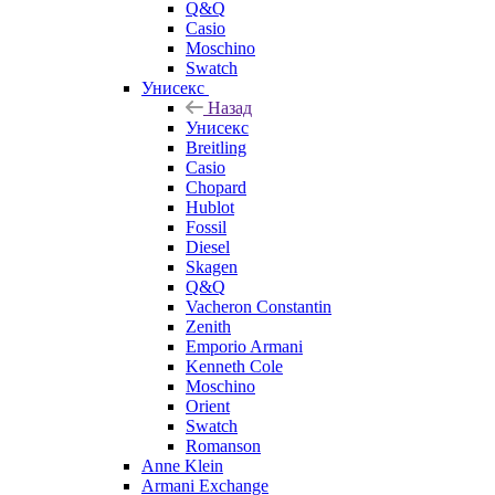
Q&Q
Casio
Moschino
Swatch
Унисекс
Назад
Унисекс
Breitling
Casio
Chopard
Hublot
Fossil
Diesel
Skagen
Q&Q
Vacheron Constantin
Zenith
Emporio Armani
Kenneth Cole
Moschino
Orient
Swatch
Romanson
Anne Klein
Armani Exchange