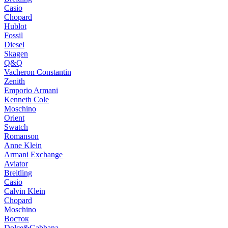
Casio
Chopard
Hublot
Fossil
Diesel
Skagen
Q&Q
Vacheron Constantin
Zenith
Emporio Armani
Kenneth Cole
Moschino
Orient
Swatch
Romanson
Anne Klein
Armani Exchange
Aviator
Breitling
Casio
Calvin Klein
Chopard
Moschino
Восток
Dolce&Gabbana