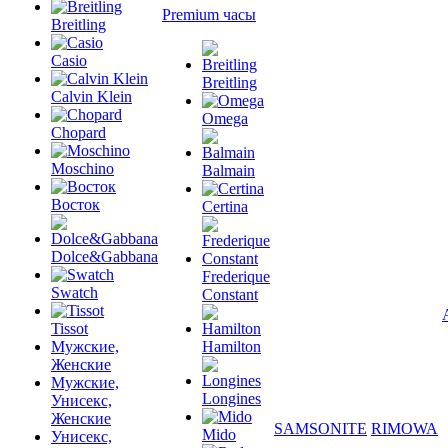
Premium часы
Breitling
Casio
Breitling
Calvin Klein
Omega
Chopard
Moschino
Balmain
Восток
Certina
Dolce&Gabbana
Frederique
Swatch
Constant
Tissot
Мужские,
Hamilton
Женские
Мужские,
Longines
Унисекс,
Женские
SAMSONITE
RIMOWA
Mido
Унисекс,