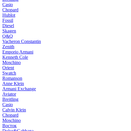
Casio
Chopard
Hublot
Fossil
Diesel
Skagen
Q&Q
Vacheron Constantin
Zenith
Emporio Armani
Kenneth Cole
Moschino
Orient
Swatch
Romanson
Anne Klein
Armani Exchange
Aviator
Breitling
Casio
Calvin Klein
Chopard
Moschino
Восток
Dolce&Gabbana