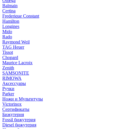
Omega
Balmain
Certina
Frederique Constant
Hamilton
Longines
Mido
Rado
Raymond Weil
TAG Heuer
Tissot
Chopard
Maurice Lacroix
Zenith
SAMSONITE
RIMOWA
Аксессуары
Ручки
Parker
Ножи и Мультитулы
Victorinox
Сертификаты
Бижутерия
Fossil бижутерия
Diesel бижутерия