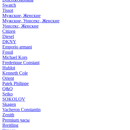
Swatch
Tissot
Мужские, Женские
Мужские, Унисекс, Женские
Унисекс, Женские
Citizen
Diesel
DKNY
Emporio armani
Fossil
Michael Kors
Frederique Constant
Hublot
Kenneth Cole
Orient
Patek Philippe
Q&Q
Seiko
SOKOLOV
Skagen
Vacheron Constantin
Zenith
Premium часы
Breitling