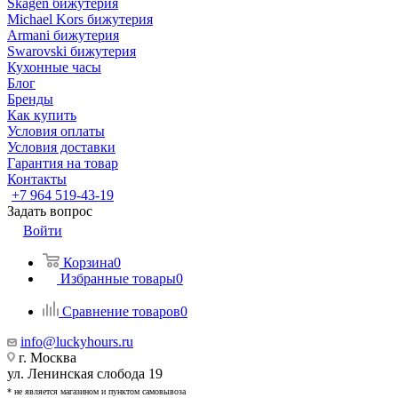
Skagen бижутерия
Michael Kors бижутерия
Armani бижутерия
Swarovski бижутерия
Кухонные часы
Блог
Бренды
Как купить
Условия оплаты
Условия доставки
Гарантия на товар
Контакты
+7 964 519-43-19
Задать вопрос
Войти
Корзина
0
Избранные товары
0
Сравнение товаров
0
info@luckyhours.ru
г. Москва
ул. Ленинская слобода 19
* не является магазином и пунктом самовывоза