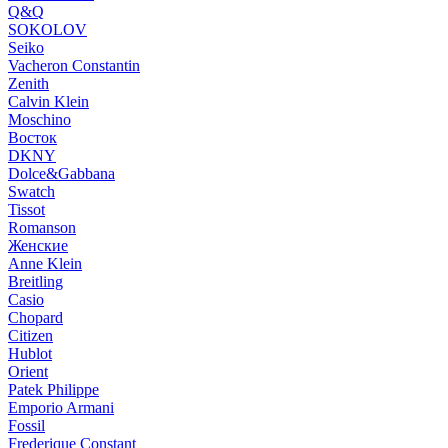
Q&Q
SOKOLOV
Seiko
Vacheron Constantin
Zenith
Calvin Klein
Moschino
Восток
DKNY
Dolce&Gabbana
Swatch
Tissot
Romanson
Женские
Anne Klein
Breitling
Casio
Chopard
Citizen
Hublot
Orient
Patek Philippe
Emporio Armani
Fossil
Frederique Constant