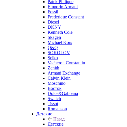
Patek Philippe
Emporio Armani
Fossil
Frederique Constant
Diesel
DKNY
Kenneth Cole
Skagen
Michael Kors
Q&Q
SOKOLOV
Seiko
Vacheron Constantin
Zenith
Armani Exchange
Calvin Klein
Moschino
Восток
Dolce&Gabbana
Swatch
Tissot
Romanson
Детские
Назад
Детские