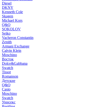
Diesel
DKNY
Kenneth Cole
Skagen
Michael Kors
Q&Q
SOKOLOV
Seiko
Vacheron Constantin
Zenith
Armani Exchange
Calvin Klein
Moschino
Восток
Dolce&Gabbana
Swatch
Tissot
Romanson
Детские
Q&Q
Casio
Moschino
Swatch
Унисекс
Breitling