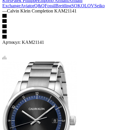
Kors
Patek Philippe
Emporio Armani
Armani
Exchange
Aviator
Q&Q
Fossil
Breitling
SOKOLOV
Seiko
—
Calvin Klein Completion KAM21141
Артикул:
KAM21141