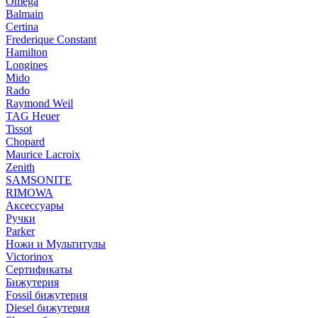
Omega
Balmain
Certina
Frederique Constant
Hamilton
Longines
Mido
Rado
Raymond Weil
TAG Heuer
Tissot
Chopard
Maurice Lacroix
Zenith
SAMSONITE
RIMOWA
Аксессуары
Ручки
Parker
Ножи и Мультитулы
Victorinox
Сертификаты
Бижутерия
Fossil бижутерия
Diesel бижутерия