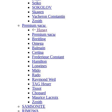
Seiko
SOKOLOV
Skagen
Vacheron Constantin
Zenith
Premium часы
Назад
Premium часы
Breitling
Omega
Balmain
Certina
Frederique Constant
Hamilton
Longines
Mido
Rado
Raymond Weil
TAG Heuer
Tissot
Chopard
Maurice Lacroix
Zenith
SAMSONITE
RIMOWA