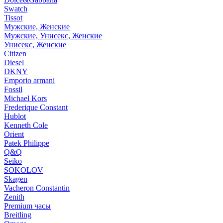
Swatch
Tissot
Мужские, Женские
Мужские, Унисекс, Женские
Унисекс, Женские
Citizen
Diesel
DKNY
Emporio armani
Fossil
Michael Kors
Frederique Constant
Hublot
Kenneth Cole
Orient
Patek Philippe
Q&Q
Seiko
SOKOLOV
Skagen
Vacheron Constantin
Zenith
Premium часы
Breitling