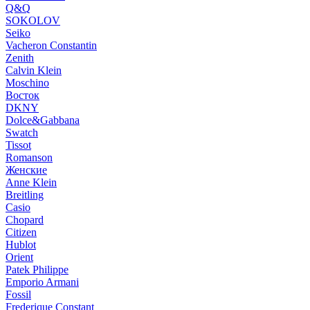
Q&Q
SOKOLOV
Seiko
Vacheron Constantin
Zenith
Calvin Klein
Moschino
Восток
DKNY
Dolce&Gabbana
Swatch
Tissot
Romanson
Женские
Anne Klein
Breitling
Casio
Chopard
Citizen
Hublot
Orient
Patek Philippe
Emporio Armani
Fossil
Frederique Constant