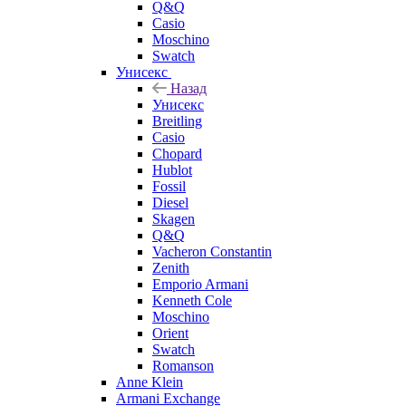
Q&Q
Casio
Moschino
Swatch
Унисекс
Назад
Унисекс
Breitling
Casio
Chopard
Hublot
Fossil
Diesel
Skagen
Q&Q
Vacheron Constantin
Zenith
Emporio Armani
Kenneth Cole
Moschino
Orient
Swatch
Romanson
Anne Klein
Armani Exchange