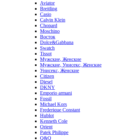
Aviator
Breitling
Casio
Calvin Klein
Chopard
Moschino
Восток
Dolce&Gabbana
Swatch
Tissot
Мужские, Женские
Мужские, Унисекс, Женские
Унисекс, Женские
Citizen
Diesel
DKNY
Emporio armani
Fossil
Michael Kors
Frederique Constant
Hublot
Kenneth Cole
Orient
Patek Philippe
Q&Q