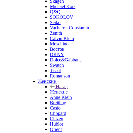
Skagen
Michael Kors
Q&Q
SOKOLOV
Seiko
Vacheron Constantin
Zenith
Calvin Klein
Moschino
Восток
DKNY
Dolce&Gabbana
Swatch
Tissot
Romanson
Женские
Назад
Женские
Anne Klein
Breitling
Casio
Chopard
Citizen
Hublot
Orient