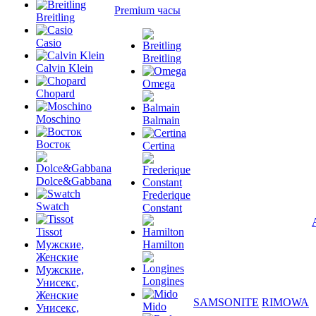
Premium часы
Breitling
Casio
Breitling
Calvin Klein
Omega
Chopard
Moschino
Balmain
Восток
Certina
Dolce&Gabbana
Frederique
Swatch
Constant
Tissot
Мужские,
Hamilton
Женские
Мужские,
Longines
Унисекс,
Женские
SAMSONITE
RIMOWA
Mido
Унисекс,