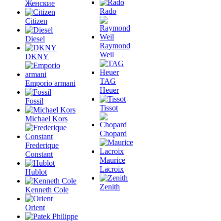
Женские
Rado
Citizen
Diesel
Raymond
Weil
DKNY
TAG
Emporio armani
Heuer
Fossil
Tissot
Michael Kors
Chopard
Frederique
Constant
Maurice
Lacroix
Hublot
Zenith
Kenneth Cole
Orient