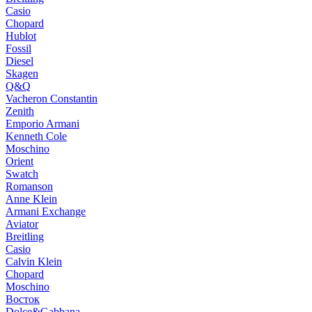
Casio
Chopard
Hublot
Fossil
Diesel
Skagen
Q&Q
Vacheron Constantin
Zenith
Emporio Armani
Kenneth Cole
Moschino
Orient
Swatch
Romanson
Anne Klein
Armani Exchange
Aviator
Breitling
Casio
Calvin Klein
Chopard
Moschino
Восток
Dolce&Gabbana