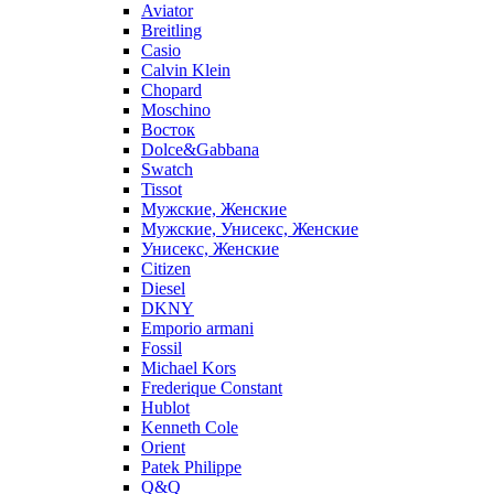
Aviator
Breitling
Casio
Calvin Klein
Chopard
Moschino
Восток
Dolce&Gabbana
Swatch
Tissot
Мужские, Женские
Мужские, Унисекс, Женские
Унисекс, Женские
Citizen
Diesel
DKNY
Emporio armani
Fossil
Michael Kors
Frederique Constant
Hublot
Kenneth Cole
Orient
Patek Philippe
Q&Q