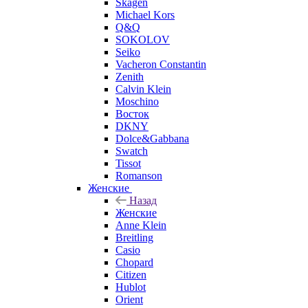
Skagen
Michael Kors
Q&Q
SOKOLOV
Seiko
Vacheron Constantin
Zenith
Calvin Klein
Moschino
Восток
DKNY
Dolce&Gabbana
Swatch
Tissot
Romanson
Женские
Назад
Женские
Anne Klein
Breitling
Casio
Chopard
Citizen
Hublot
Orient