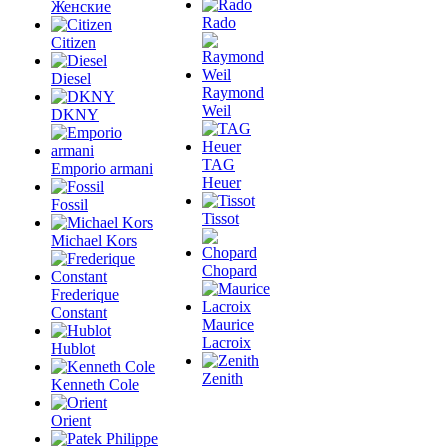
Женские
Rado
Citizen
Diesel
Raymond
Weil
DKNY
TAG
Emporio armani
Heuer
Fossil
Tissot
Michael Kors
Chopard
Frederique
Constant
Maurice
Lacroix
Hublot
Zenith
Kenneth Cole
Orient