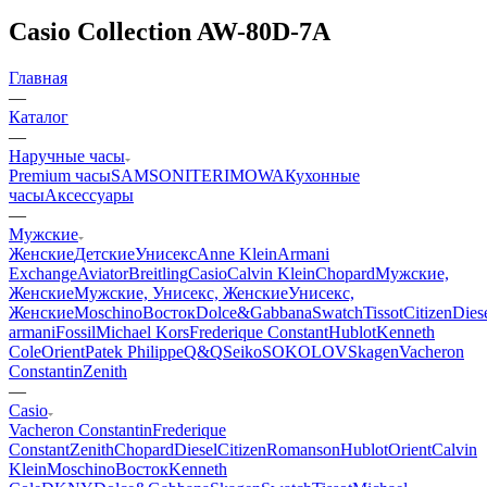
Casio Collection AW-80D-7A
Главная
—
Каталог
—
Наручные часы
Premium часы
SAMSONITE
RIMOWA
Кухонные
часы
Аксессуары
—
Мужские
Женские
Детские
Унисекс
Anne Klein
Armani
Exchange
Aviator
Breitling
Casio
Calvin Klein
Chopard
Мужские,
Женские
Мужские, Унисекс, Женские
Унисекс,
Женские
Moschino
Восток
Dolce&Gabbana
Swatch
Tissot
Citizen
Dies
armani
Fossil
Michael Kors
Frederique Constant
Hublot
Kenneth
Cole
Orient
Patek Philippe
Q&Q
Seiko
SOKOLOV
Skagen
Vacheron
Constantin
Zenith
—
Casio
Vacheron Constantin
Frederique
Constant
Zenith
Chopard
Diesel
Citizen
Romanson
Hublot
Orient
Calvin
Klein
Moschino
Восток
Kenneth