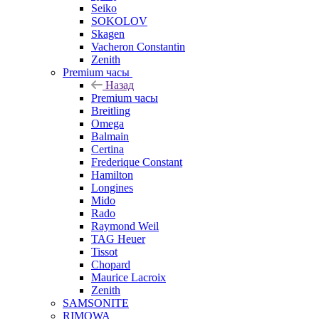
Seiko
SOKOLOV
Skagen
Vacheron Constantin
Zenith
Premium часы
Назад
Premium часы
Breitling
Omega
Balmain
Certina
Frederique Constant
Hamilton
Longines
Mido
Rado
Raymond Weil
TAG Heuer
Tissot
Chopard
Maurice Lacroix
Zenith
SAMSONITE
RIMOWA