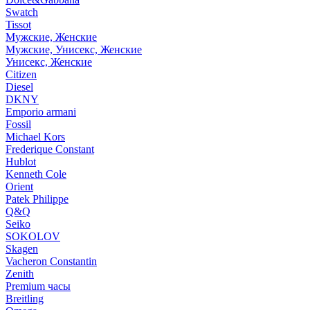
Swatch
Tissot
Мужские, Женские
Мужские, Унисекс, Женские
Унисекс, Женские
Citizen
Diesel
DKNY
Emporio armani
Fossil
Michael Kors
Frederique Constant
Hublot
Kenneth Cole
Orient
Patek Philippe
Q&Q
Seiko
SOKOLOV
Skagen
Vacheron Constantin
Zenith
Premium часы
Breitling