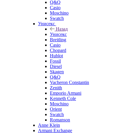
Q&Q
Casio
Moschino
Swatch
Унисекс
Назад
Унисекс
Breitling
Casio
Chopard
Hublot
Fossil
Diesel
Skagen
Q&Q
Vacheron Constantin
Zenith
Emporio Armani
Kenneth Cole
Moschino
Orient
Swatch
Romanson
Anne Klein
Armani Exchange