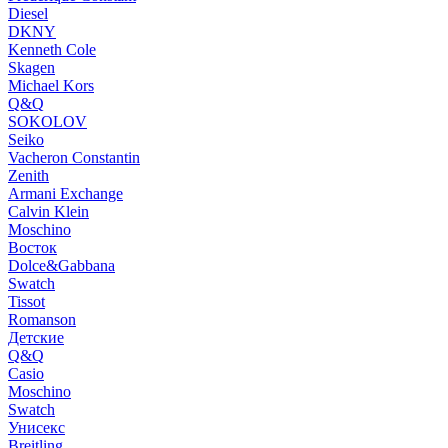
Diesel
DKNY
Kenneth Cole
Skagen
Michael Kors
Q&Q
SOKOLOV
Seiko
Vacheron Constantin
Zenith
Armani Exchange
Calvin Klein
Moschino
Восток
Dolce&Gabbana
Swatch
Tissot
Romanson
Детские
Q&Q
Casio
Moschino
Swatch
Унисекс
Breitling