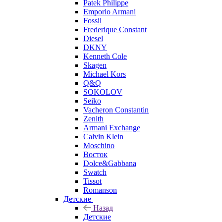
Patek Philippe
Emporio Armani
Fossil
Frederique Constant
Diesel
DKNY
Kenneth Cole
Skagen
Michael Kors
Q&Q
SOKOLOV
Seiko
Vacheron Constantin
Zenith
Armani Exchange
Calvin Klein
Moschino
Восток
Dolce&Gabbana
Swatch
Tissot
Romanson
Детские
Назад
Детские