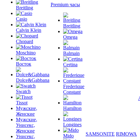
Premium часы
Breitling
Casio
Breitling
Calvin Klein
Omega
Chopard
Moschino
Balmain
Восток
Certina
Dolce&Gabbana
Frederique
Swatch
Constant
Tissot
Мужские,
Hamilton
Женские
Мужские,
Longines
Унисекс,
Женские
SAMSONITE
RIMOWA
Mido
Унисекс,