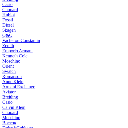
Casio
Chopard
Hublot
Fossil
Diesel
Skagen
Q&Q
Vacheron Constantin
Zenith
Emporio Armani
Kenneth Cole
Moschino
Orient
Swatch
Romanson
Anne Klein
Armani Exchange
Aviator
Breitling
Casio
Calvin Klein
Chopard
Moschino
Восток
Dolce&Gabbana