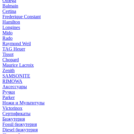
Omega
Balmain
Certina
Frederique Constant
Hamilton
Longines
Mido
Rado
Raymond Weil
TAG Heuer
Tissot
Chopard
Maurice Lacroix
Zenith
SAMSONITE
RIMOWA
Аксессуары
Ручки
Parker
Ножи и Мультитулы
Victorinox
Сертификаты
Бижутерия
Fossil бижутерия
Diesel бижутерия