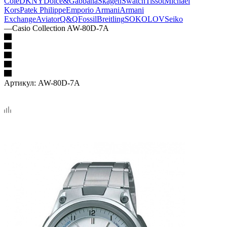
Cole
DKNY
Dolce&Gabbana
Skagen
Swatch
Tissot
Michael
Kors
Patek Philippe
Emporio Armani
Armani
Exchange
Aviator
Q&Q
Fossil
Breitling
SOKOLOV
Seiko
—
Casio Collection AW-80D-7A
Артикул:
AW-80D-7A