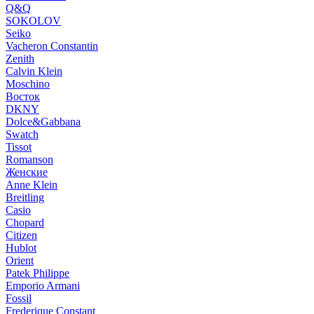
Q&Q
SOKOLOV
Seiko
Vacheron Constantin
Zenith
Calvin Klein
Moschino
Восток
DKNY
Dolce&Gabbana
Swatch
Tissot
Romanson
Женские
Anne Klein
Breitling
Casio
Chopard
Citizen
Hublot
Orient
Patek Philippe
Emporio Armani
Fossil
Frederique Constant