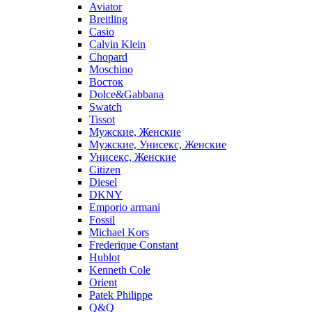
Aviator
Breitling
Casio
Calvin Klein
Chopard
Moschino
Восток
Dolce&Gabbana
Swatch
Tissot
Мужские, Женские
Мужские, Унисекс, Женские
Унисекс, Женские
Citizen
Diesel
DKNY
Emporio armani
Fossil
Michael Kors
Frederique Constant
Hublot
Kenneth Cole
Orient
Patek Philippe
Q&Q