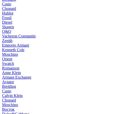
Casio
Chopard
Hublot
Fossil
Diesel
Skagen
Q&Q
Vacheron Constantin
Zenith
Emporio Armani
Kenneth Cole
Moschino
Orient
Swatch
Romanson
Anne Klein
Armani Exchange
Aviator
Breitling
Casio
Calvin Klein
Chopard
Moschino
Восток
Dolce&Gabbana