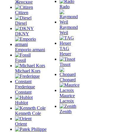
Женские
Rado
Citizen
Diesel
Raymond
Weil
DKNY
TAG
Emporio armani
Heuer
Fossil
Tissot
Michael Kors
Chopard
Frederique
Constant
Maurice
Lacroix
Hublot
Zenith
Kenneth Cole
Orient