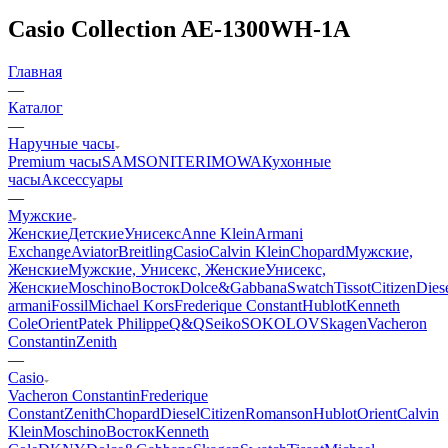
Casio Collection AE-1300WH-1A
Главная
—
Каталог
—
Наручные часы
Premium часы
SAMSONITE
RIMOWA
Кухонные
часы
Аксессуары
—
Мужские
Женские
Детские
Унисекс
Anne Klein
Armani
Exchange
Aviator
Breitling
Casio
Calvin Klein
Chopard
Мужские,
Женские
Мужские, Унисекс, Женские
Унисекс,
Женские
Moschino
Восток
Dolce&Gabbana
Swatch
Tissot
Citizen
Dies
armani
Fossil
Michael Kors
Frederique Constant
Hublot
Kenneth
Cole
Orient
Patek Philippe
Q&Q
Seiko
SOKOLOV
Skagen
Vacheron
Constantin
Zenith
—
Casio
Vacheron Constantin
Frederique
Constant
Zenith
Chopard
Diesel
Citizen
Romanson
Hublot
Orient
Calvin
Klein
Moschino
Восток
Kenneth