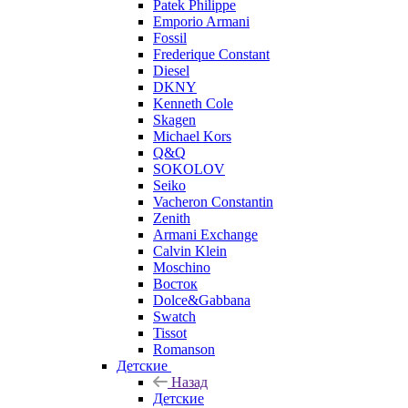
Patek Philippe
Emporio Armani
Fossil
Frederique Constant
Diesel
DKNY
Kenneth Cole
Skagen
Michael Kors
Q&Q
SOKOLOV
Seiko
Vacheron Constantin
Zenith
Armani Exchange
Calvin Klein
Moschino
Восток
Dolce&Gabbana
Swatch
Tissot
Romanson
Детские
Назад
Детские