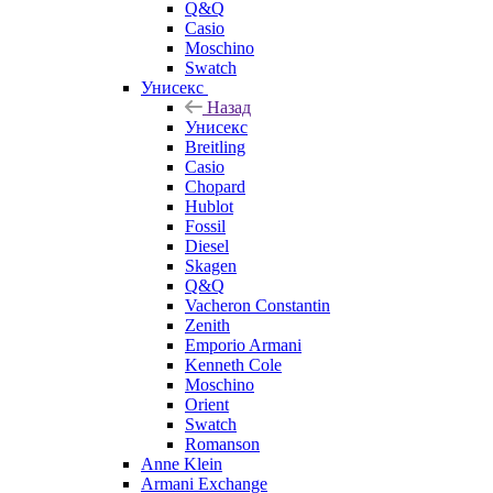
Q&Q
Casio
Moschino
Swatch
Унисекс
Назад
Унисекс
Breitling
Casio
Chopard
Hublot
Fossil
Diesel
Skagen
Q&Q
Vacheron Constantin
Zenith
Emporio Armani
Kenneth Cole
Moschino
Orient
Swatch
Romanson
Anne Klein
Armani Exchange