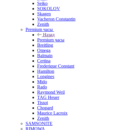
Seiko
SOKOLOV
Skagen
Vacheron Constantin
Zenith
Premium часы
Назад
Premium часы
Breitling
Omega
Balmain
Certina
Frederique Constant
Hamilton
Longines
Mido
Rado
Raymond Weil
TAG Heuer
Tissot
Chopard
Maurice Lacroix
Zenith
SAMSONITE
RIMOWA