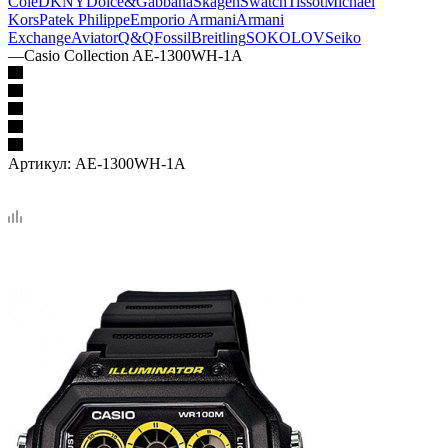
Cole
DKNY
Dolce&Gabbana
Skagen
Swatch
Tissot
Michael
Kors
Patek Philippe
Emporio Armani
Armani
Exchange
Aviator
Q&Q
Fossil
Breitling
SOKOLOV
Seiko
—
Casio Collection AE-1300WH-1A
Артикул:
AE-1300WH-1A