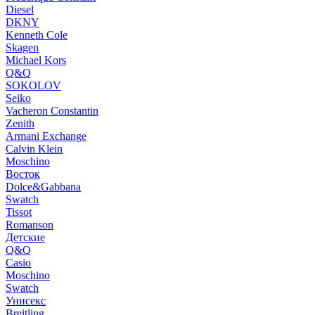
Diesel
DKNY
Kenneth Cole
Skagen
Michael Kors
Q&Q
SOKOLOV
Seiko
Vacheron Constantin
Zenith
Armani Exchange
Calvin Klein
Moschino
Восток
Dolce&Gabbana
Swatch
Tissot
Romanson
Детские
Q&Q
Casio
Moschino
Swatch
Унисекс
Breitling