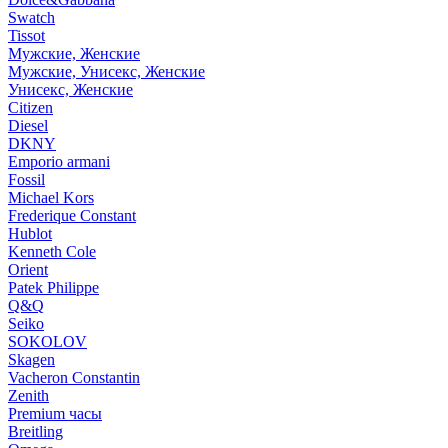
Swatch
Tissot
Мужские, Женские
Мужские, Унисекс, Женские
Унисекс, Женские
Citizen
Diesel
DKNY
Emporio armani
Fossil
Michael Kors
Frederique Constant
Hublot
Kenneth Cole
Orient
Patek Philippe
Q&Q
Seiko
SOKOLOV
Skagen
Vacheron Constantin
Zenith
Premium часы
Breitling