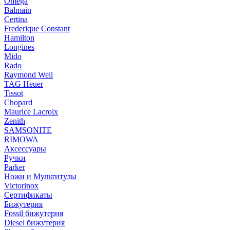
Omega
Balmain
Certina
Frederique Constant
Hamilton
Longines
Mido
Rado
Raymond Weil
TAG Heuer
Tissot
Chopard
Maurice Lacroix
Zenith
SAMSONITE
RIMOWA
Аксессуары
Ручки
Parker
Ножи и Мультитулы
Victorinox
Сертификаты
Бижутерия
Fossil бижутерия
Diesel бижутерия