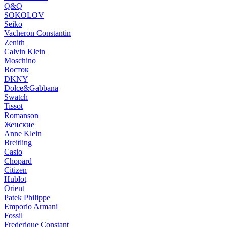
Q&Q
SOKOLOV
Seiko
Vacheron Constantin
Zenith
Calvin Klein
Moschino
Восток
DKNY
Dolce&Gabbana
Swatch
Tissot
Romanson
Женские
Anne Klein
Breitling
Casio
Chopard
Citizen
Hublot
Orient
Patek Philippe
Emporio Armani
Fossil
Frederique Constant