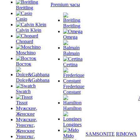
Premium часы
Breitling
Casio
Breitling
Calvin Klein
Omega
Chopard
Moschino
Balmain
Восток
Certina
Dolce&Gabbana
Frederique
Swatch
Constant
Tissot
Мужские,
Hamilton
Женские
Мужские,
Longines
Унисекс,
Женские
SAMSONITE
RIMOWA
Mido
Унисекс,