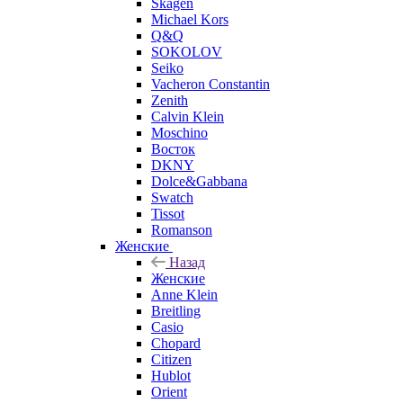
Skagen
Michael Kors
Q&Q
SOKOLOV
Seiko
Vacheron Constantin
Zenith
Calvin Klein
Moschino
Восток
DKNY
Dolce&Gabbana
Swatch
Tissot
Romanson
Женские
Назад
Женские
Anne Klein
Breitling
Casio
Chopard
Citizen
Hublot
Orient