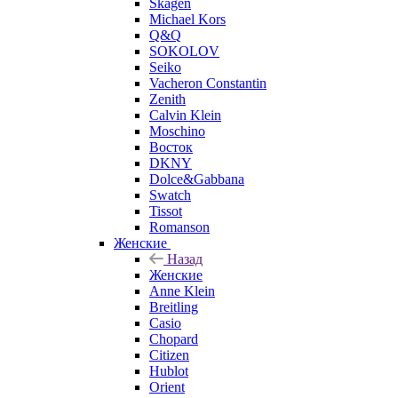
Skagen
Michael Kors
Q&Q
SOKOLOV
Seiko
Vacheron Constantin
Zenith
Calvin Klein
Moschino
Восток
DKNY
Dolce&Gabbana
Swatch
Tissot
Romanson
Женские
Назад
Женские
Anne Klein
Breitling
Casio
Chopard
Citizen
Hublot
Orient