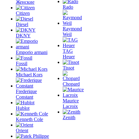
Женские
Rado
Citizen
Diesel
Raymond
Weil
DKNY
TAG
Emporio armani
Heuer
Fossil
Tissot
Michael Kors
Chopard
Frederique
Constant
Maurice
Lacroix
Hublot
Zenith
Kenneth Cole
Orient