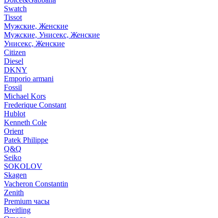
Swatch
Tissot
Мужские, Женские
Мужские, Унисекс, Женские
Унисекс, Женские
Citizen
Diesel
DKNY
Emporio armani
Fossil
Michael Kors
Frederique Constant
Hublot
Kenneth Cole
Orient
Patek Philippe
Q&Q
Seiko
SOKOLOV
Skagen
Vacheron Constantin
Zenith
Premium часы
Breitling