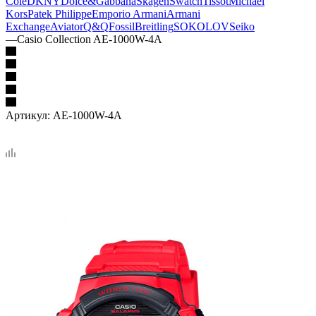
Cole
DKNY
Dolce&Gabbana
Skagen
Swatch
Tissot
Michael
Kors
Patek Philippe
Emporio Armani
Armani
Exchange
Aviator
Q&Q
Fossil
Breitling
SOKOLOV
Seiko
—
Casio Collection AE-1000W-4A
Артикул:
AE-1000W-4A