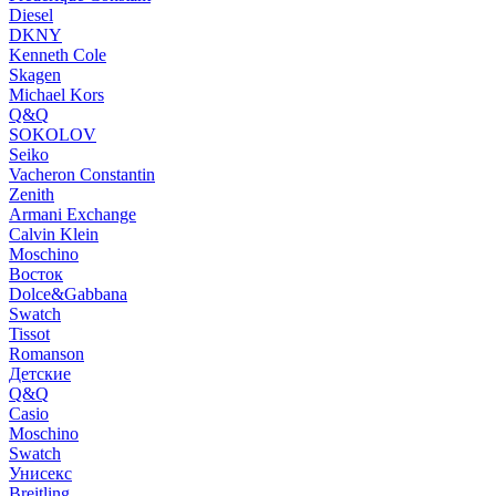
Diesel
DKNY
Kenneth Cole
Skagen
Michael Kors
Q&Q
SOKOLOV
Seiko
Vacheron Constantin
Zenith
Armani Exchange
Calvin Klein
Moschino
Восток
Dolce&Gabbana
Swatch
Tissot
Romanson
Детские
Q&Q
Casio
Moschino
Swatch
Унисекс
Breitling