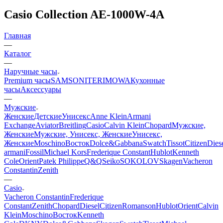
Casio Collection AE-1000W-4A
Главная
—
Каталог
—
Наручные часы
Premium часы
SAMSONITE
RIMOWA
Кухонные
часы
Аксессуары
—
Мужские
Женские
Детские
Унисекс
Anne Klein
Armani
Exchange
Aviator
Breitling
Casio
Calvin Klein
Chopard
Мужские,
Женские
Мужские, Унисекс, Женские
Унисекс,
Женские
Moschino
Восток
Dolce&Gabbana
Swatch
Tissot
Citizen
Dies
armani
Fossil
Michael Kors
Frederique Constant
Hublot
Kenneth
Cole
Orient
Patek Philippe
Q&Q
Seiko
SOKOLOV
Skagen
Vacheron
Constantin
Zenith
—
Casio
Vacheron Constantin
Frederique
Constant
Zenith
Chopard
Diesel
Citizen
Romanson
Hublot
Orient
Calvin
Klein
Moschino
Восток
Kenneth