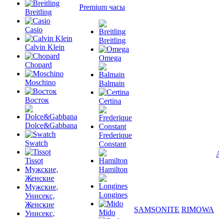
Premium часы
Breitling
Casio
Breitling
Calvin Klein
Omega
Chopard
Moschino
Balmain
Восток
Certina
Dolce&Gabbana
Frederique
Swatch
Constant
Tissot
Мужские,
Hamilton
Женские
Мужские,
Longines
Унисекс,
Женские
SAMSONITE
RIMOWA
Mido
Унисекс,