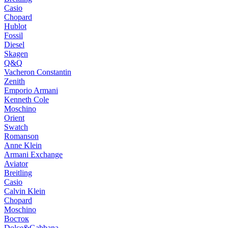
Casio
Chopard
Hublot
Fossil
Diesel
Skagen
Q&Q
Vacheron Constantin
Zenith
Emporio Armani
Kenneth Cole
Moschino
Orient
Swatch
Romanson
Anne Klein
Armani Exchange
Aviator
Breitling
Casio
Calvin Klein
Chopard
Moschino
Восток
Dolce&Gabbana