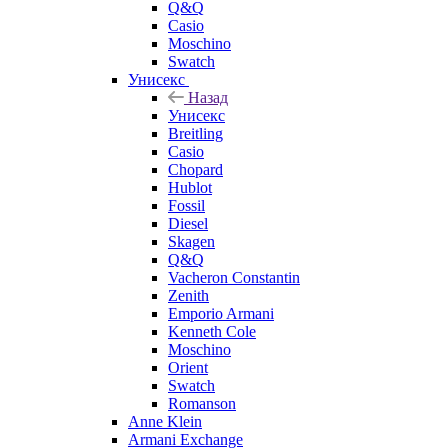
Q&Q
Casio
Moschino
Swatch
Унисекс
Назад
Унисекс
Breitling
Casio
Chopard
Hublot
Fossil
Diesel
Skagen
Q&Q
Vacheron Constantin
Zenith
Emporio Armani
Kenneth Cole
Moschino
Orient
Swatch
Romanson
Anne Klein
Armani Exchange