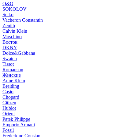
Q&Q
SOKOLOV
Seiko
Vacheron Constantin
Zenith
Calvin Klein
Moschino
Восток
DKNY
Dolce&Gabbana
Swatch
Tissot
Romanson
Женские
Anne Klein
Breitling
Casio
Chopard
Citizen
Hublot
Orient
Patek Philippe
Emporio Armani
Fossil
Frederique Constant