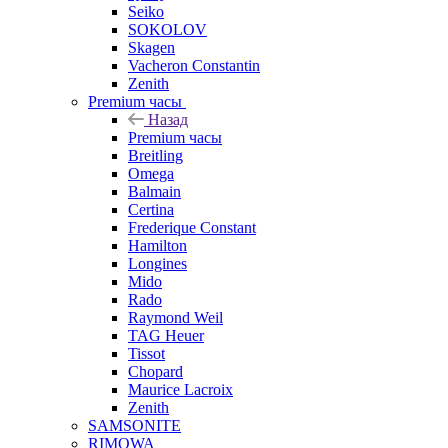
Seiko
SOKOLOV
Skagen
Vacheron Constantin
Zenith
Premium часы
Назад
Premium часы
Breitling
Omega
Balmain
Certina
Frederique Constant
Hamilton
Longines
Mido
Rado
Raymond Weil
TAG Heuer
Tissot
Chopard
Maurice Lacroix
Zenith
SAMSONITE
RIMOWA