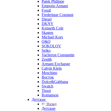
Patek Philippe
Emporio Armani
Fossil
Frederique Constant
Diesel
DKNY
Kenneth Cole
Skagen
Michael Kors
Q&Q
SOKOLOV
Seiko
Vacheron Constantin
Zenith
Armani Exchange
Calvin Klein
Moschino
Восток
Dolce&Gabbana
Swatch
Tissot
Romanson
Детские
Назад
Детские