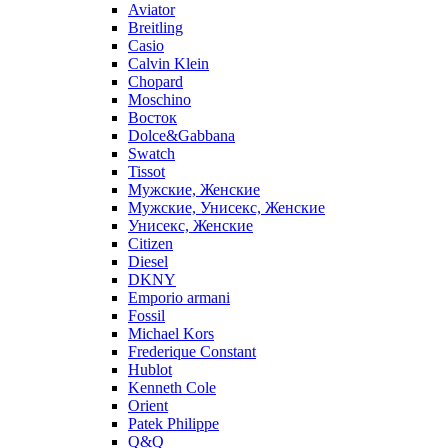
Aviator
Breitling
Casio
Calvin Klein
Chopard
Moschino
Восток
Dolce&Gabbana
Swatch
Tissot
Мужские, Женские
Мужские, Унисекс, Женские
Унисекс, Женские
Citizen
Diesel
DKNY
Emporio armani
Fossil
Michael Kors
Frederique Constant
Hublot
Kenneth Cole
Orient
Patek Philippe
Q&Q