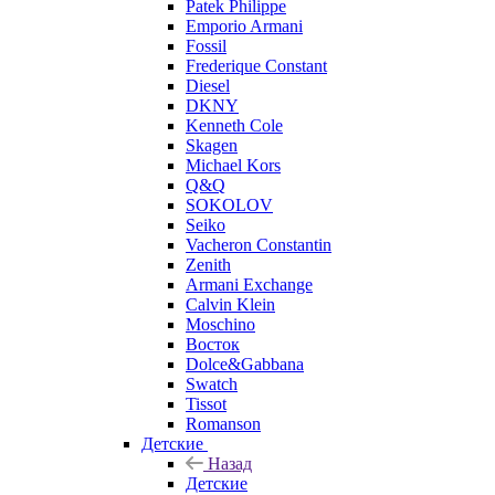
Patek Philippe
Emporio Armani
Fossil
Frederique Constant
Diesel
DKNY
Kenneth Cole
Skagen
Michael Kors
Q&Q
SOKOLOV
Seiko
Vacheron Constantin
Zenith
Armani Exchange
Calvin Klein
Moschino
Восток
Dolce&Gabbana
Swatch
Tissot
Romanson
Детские
Назад
Детские