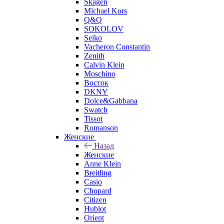
Skagen
Michael Kors
Q&Q
SOKOLOV
Seiko
Vacheron Constantin
Zenith
Calvin Klein
Moschino
Восток
DKNY
Dolce&Gabbana
Swatch
Tissot
Romanson
Женские
Назад
Женские
Anne Klein
Breitling
Casio
Chopard
Citizen
Hublot
Orient