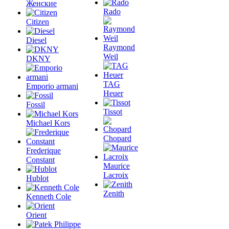
Женские
Rado
Citizen
Diesel
Raymond
Weil
DKNY
TAG
Emporio armani
Heuer
Fossil
Tissot
Michael Kors
Chopard
Frederique
Constant
Maurice
Lacroix
Hublot
Zenith
Kenneth Cole
Orient