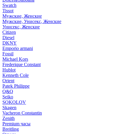
Swatch
Tissot
Мужские, Женские
Мужские, Унисекс, Женские
Унисекс, Женские
Citizen
Diesel
DKNY
Emporio armani
Fossil
Michael Kors
Frederique Constant
Hublot
Kenneth Cole
Orient
Patek Philippe
Q&Q
Seiko
SOKOLOV
Skagen
Vacheron Constantin
Zenith
Premium часы
Breitling