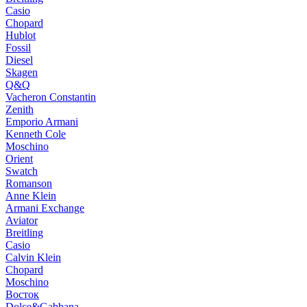
Casio
Chopard
Hublot
Fossil
Diesel
Skagen
Q&Q
Vacheron Constantin
Zenith
Emporio Armani
Kenneth Cole
Moschino
Orient
Swatch
Romanson
Anne Klein
Armani Exchange
Aviator
Breitling
Casio
Calvin Klein
Chopard
Moschino
Восток
Dolce&Gabbana