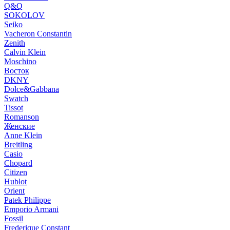
Q&Q
SOKOLOV
Seiko
Vacheron Constantin
Zenith
Calvin Klein
Moschino
Восток
DKNY
Dolce&Gabbana
Swatch
Tissot
Romanson
Женские
Anne Klein
Breitling
Casio
Chopard
Citizen
Hublot
Orient
Patek Philippe
Emporio Armani
Fossil
Frederique Constant