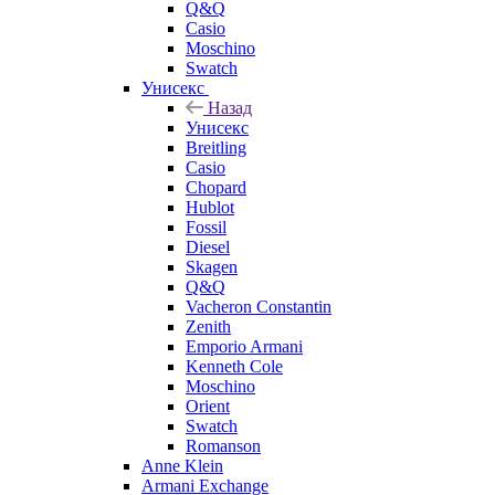
Q&Q
Casio
Moschino
Swatch
Унисекс
Назад
Унисекс
Breitling
Casio
Chopard
Hublot
Fossil
Diesel
Skagen
Q&Q
Vacheron Constantin
Zenith
Emporio Armani
Kenneth Cole
Moschino
Orient
Swatch
Romanson
Anne Klein
Armani Exchange