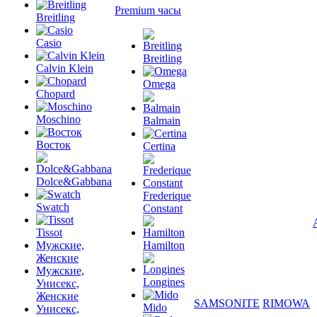
Premium часы
Breitling
Casio
Breitling
Calvin Klein
Omega
Chopard
Moschino
Balmain
Восток
Certina
Dolce&Gabbana
Frederique
Swatch
Constant
Tissot
Мужские,
Hamilton
Женские
Мужские,
Longines
Унисекс,
Женские
SAMSONITE
RIMOWA
Mido
Унисекс,