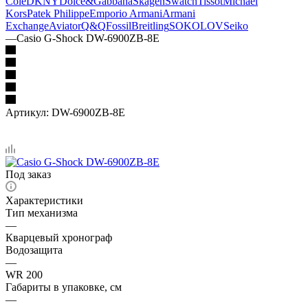
Cole
DKNY
Dolce&Gabbana
Skagen
Swatch
Tissot
Michael
Kors
Patek Philippe
Emporio Armani
Armani
Exchange
Aviator
Q&Q
Fossil
Breitling
SOKOLOV
Seiko
—
Casio G-Shock DW-6900ZB-8E
Артикул:
DW-6900ZB-8E
Под заказ
Характеристики
Тип механизма
—
Кварцевый хронограф
Водозащита
—
WR 200
Габариты в упаковке, см
—