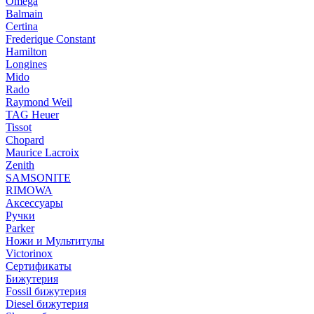
Omega
Balmain
Certina
Frederique Constant
Hamilton
Longines
Mido
Rado
Raymond Weil
TAG Heuer
Tissot
Chopard
Maurice Lacroix
Zenith
SAMSONITE
RIMOWA
Аксессуары
Ручки
Parker
Ножи и Мультитулы
Victorinox
Сертификаты
Бижутерия
Fossil бижутерия
Diesel бижутерия