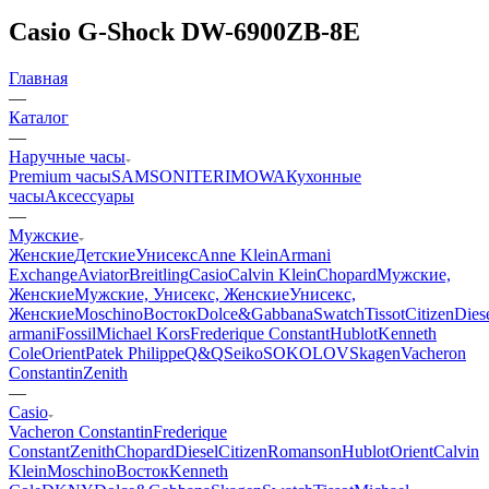
Casio G-Shock DW-6900ZB-8E
Главная
—
Каталог
—
Наручные часы
Premium часы
SAMSONITE
RIMOWA
Кухонные
часы
Аксессуары
—
Мужские
Женские
Детские
Унисекс
Anne Klein
Armani
Exchange
Aviator
Breitling
Casio
Calvin Klein
Chopard
Мужские,
Женские
Мужские, Унисекс, Женские
Унисекс,
Женские
Moschino
Восток
Dolce&Gabbana
Swatch
Tissot
Citizen
Dies
armani
Fossil
Michael Kors
Frederique Constant
Hublot
Kenneth
Cole
Orient
Patek Philippe
Q&Q
Seiko
SOKOLOV
Skagen
Vacheron
Constantin
Zenith
—
Casio
Vacheron Constantin
Frederique
Constant
Zenith
Chopard
Diesel
Citizen
Romanson
Hublot
Orient
Calvin
Klein
Moschino
Восток
Kenneth