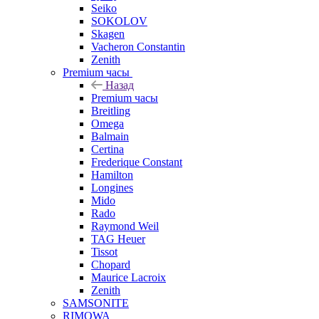
Seiko
SOKOLOV
Skagen
Vacheron Constantin
Zenith
Premium часы
Назад
Premium часы
Breitling
Omega
Balmain
Certina
Frederique Constant
Hamilton
Longines
Mido
Rado
Raymond Weil
TAG Heuer
Tissot
Chopard
Maurice Lacroix
Zenith
SAMSONITE
RIMOWA