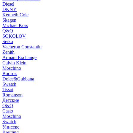
Diesel
DKNY
Kenneth Cole
Skagen
Michael Kors
Q&Q
SOKOLOV
Seiko
Vacheron Constantin
Zenith
Armani Exchange
Calvin Klein
Moschino
Восток
Dolce&Gabbana
Swatch
Tissot
Romanson
Детские
Q&Q
Casio
Moschino
Swatch
Унисекс
Breitling