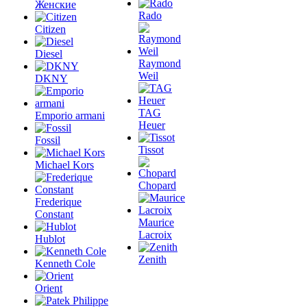
Женские
Rado
Citizen
Diesel
Raymond
Weil
DKNY
TAG
Emporio armani
Heuer
Fossil
Tissot
Michael Kors
Chopard
Frederique
Constant
Maurice
Lacroix
Hublot
Zenith
Kenneth Cole
Orient