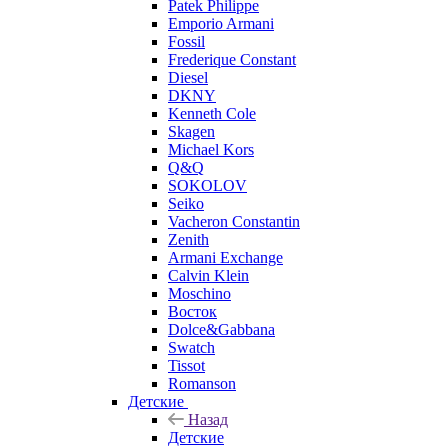
Patek Philippe
Emporio Armani
Fossil
Frederique Constant
Diesel
DKNY
Kenneth Cole
Skagen
Michael Kors
Q&Q
SOKOLOV
Seiko
Vacheron Constantin
Zenith
Armani Exchange
Calvin Klein
Moschino
Восток
Dolce&Gabbana
Swatch
Tissot
Romanson
Детские
Назад
Детские