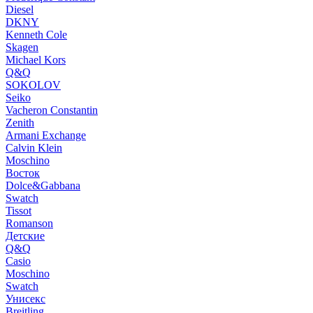
Diesel
DKNY
Kenneth Cole
Skagen
Michael Kors
Q&Q
SOKOLOV
Seiko
Vacheron Constantin
Zenith
Armani Exchange
Calvin Klein
Moschino
Восток
Dolce&Gabbana
Swatch
Tissot
Romanson
Детские
Q&Q
Casio
Moschino
Swatch
Унисекс
Breitling