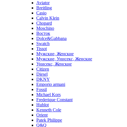
Aviator
Breitling
Casio
Calvin Klein
Chopard
Moschino
Восток
Dolce&Gabbana
Swatch
Tissot
Мужские, Женские
Мужские, Унисекс, Женские
Унисекс, Женские
Citizen
Diesel
DKNY
Emporio armani
Fossil
Michael Kors
Frederique Constant
Hublot
Kenneth Cole
Orient
Patek Philippe
Q&Q