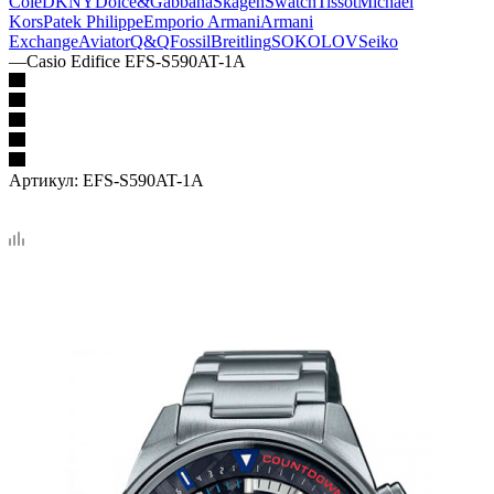
Cole
DKNY
Dolce&Gabbana
Skagen
Swatch
Tissot
Michael
Kors
Patek Philippe
Emporio Armani
Armani
Exchange
Aviator
Q&Q
Fossil
Breitling
SOKOLOV
Seiko
—
Casio Edifice EFS-S590AT-1A
Артикул:
EFS-S590AT-1A