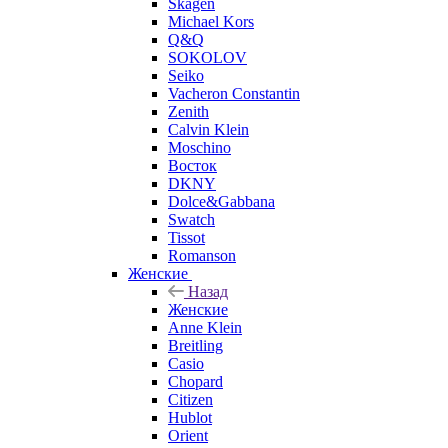
Skagen
Michael Kors
Q&Q
SOKOLOV
Seiko
Vacheron Constantin
Zenith
Calvin Klein
Moschino
Восток
DKNY
Dolce&Gabbana
Swatch
Tissot
Romanson
Женские
Назад
Женские
Anne Klein
Breitling
Casio
Chopard
Citizen
Hublot
Orient