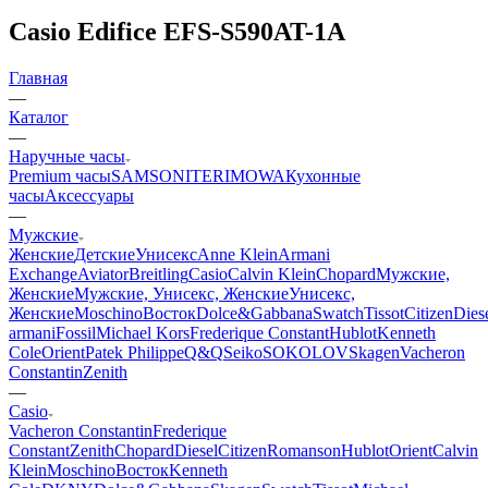
Casio Edifice EFS-S590AT-1A
Главная
—
Каталог
—
Наручные часы
Premium часы
SAMSONITE
RIMOWA
Кухонные
часы
Аксессуары
—
Мужские
Женские
Детские
Унисекс
Anne Klein
Armani
Exchange
Aviator
Breitling
Casio
Calvin Klein
Chopard
Мужские,
Женские
Мужские, Унисекс, Женские
Унисекс,
Женские
Moschino
Восток
Dolce&Gabbana
Swatch
Tissot
Citizen
Dies
armani
Fossil
Michael Kors
Frederique Constant
Hublot
Kenneth
Cole
Orient
Patek Philippe
Q&Q
Seiko
SOKOLOV
Skagen
Vacheron
Constantin
Zenith
—
Casio
Vacheron Constantin
Frederique
Constant
Zenith
Chopard
Diesel
Citizen
Romanson
Hublot
Orient
Calvin
Klein
Moschino
Восток
Kenneth