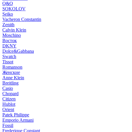
Q&Q
SOKOLOV
Seiko
Vacheron Constantin
Zenith
Calvin Klein
Moschino
Восток
DKNY
Dolce&Gabbana
Swatch
Tissot
Romanson
Женские
Anne Klein
Breitling
Casio
Chopard
Citizen
Hublot
Orient
Patek Philippe
Emporio Armani
Fossil
Frederique Constant