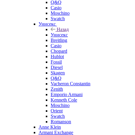
Q&Q
Casio
Moschino
Swatch
Унисекс
Назад
Унисекс
Breitling
Casio
Chopard
Hublot
Fossil
Diesel
Skagen
Q&Q
Vacheron Constantin
Zenith
Emporio Armani
Kenneth Cole
Moschino
Orient
Swatch
Romanson
Anne Klein
Armani Exchange