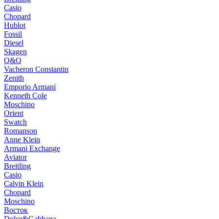
Casio
Chopard
Hublot
Fossil
Diesel
Skagen
Q&Q
Vacheron Constantin
Zenith
Emporio Armani
Kenneth Cole
Moschino
Orient
Swatch
Romanson
Anne Klein
Armani Exchange
Aviator
Breitling
Casio
Calvin Klein
Chopard
Moschino
Восток
Dolce&Gabbana