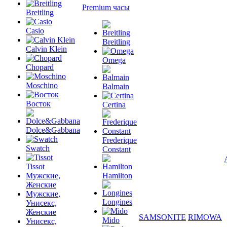
Premium часы
Breitling
Casio
Breitling
Calvin Klein
Omega
Chopard
Moschino
Balmain
Восток
Certina
Dolce&Gabbana
Frederique
Swatch
Constant
Tissot
Мужские,
Hamilton
Женские
Мужские,
Longines
Унисекс,
Женские
SAMSONITE
RIMOWA
Mido
Унисекс,