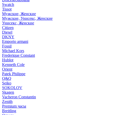
Swatch
Tissot
Мужские, Женские
Мужские, Унисекс, Женские
Унисекс, Женские
Citizen
Diesel
DKNY
Emporio armani
Fossil
Michael Kors
Frederique Constant
Hublot
Kenneth Cole
Orient
Patek Philippe
Q&Q
Seiko
SOKOLOV
Skagen
Vacheron Constantin
Zenith
Premium часы
Breitling