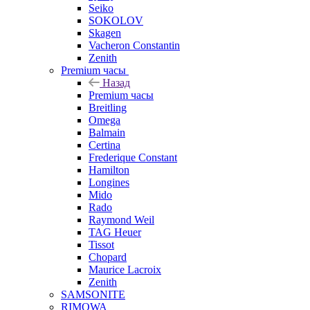
Seiko
SOKOLOV
Skagen
Vacheron Constantin
Zenith
Premium часы
Назад
Premium часы
Breitling
Omega
Balmain
Certina
Frederique Constant
Hamilton
Longines
Mido
Rado
Raymond Weil
TAG Heuer
Tissot
Chopard
Maurice Lacroix
Zenith
SAMSONITE
RIMOWA