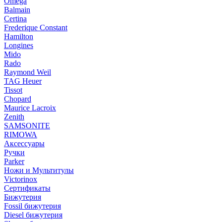
Omega
Balmain
Certina
Frederique Constant
Hamilton
Longines
Mido
Rado
Raymond Weil
TAG Heuer
Tissot
Chopard
Maurice Lacroix
Zenith
SAMSONITE
RIMOWA
Аксессуары
Ручки
Parker
Ножи и Мультитулы
Victorinox
Сертификаты
Бижутерия
Fossil бижутерия
Diesel бижутерия