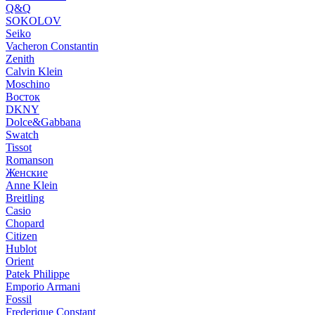
Q&Q
SOKOLOV
Seiko
Vacheron Constantin
Zenith
Calvin Klein
Moschino
Восток
DKNY
Dolce&Gabbana
Swatch
Tissot
Romanson
Женские
Anne Klein
Breitling
Casio
Chopard
Citizen
Hublot
Orient
Patek Philippe
Emporio Armani
Fossil
Frederique Constant