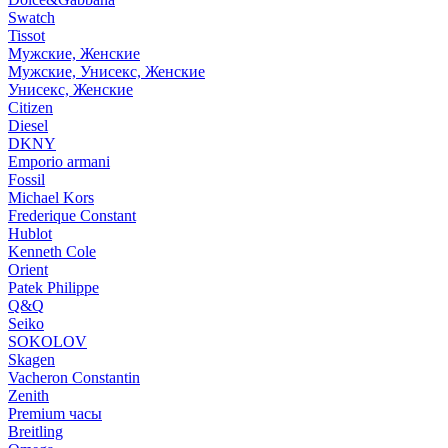
Swatch
Tissot
Мужские, Женские
Мужские, Унисекс, Женские
Унисекс, Женские
Citizen
Diesel
DKNY
Emporio armani
Fossil
Michael Kors
Frederique Constant
Hublot
Kenneth Cole
Orient
Patek Philippe
Q&Q
Seiko
SOKOLOV
Skagen
Vacheron Constantin
Zenith
Premium часы
Breitling