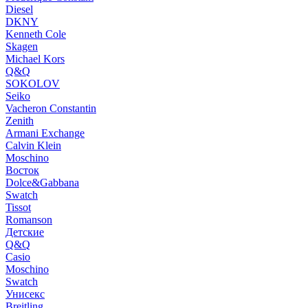
Diesel
DKNY
Kenneth Cole
Skagen
Michael Kors
Q&Q
SOKOLOV
Seiko
Vacheron Constantin
Zenith
Armani Exchange
Calvin Klein
Moschino
Восток
Dolce&Gabbana
Swatch
Tissot
Romanson
Детские
Q&Q
Casio
Moschino
Swatch
Унисекс
Breitling