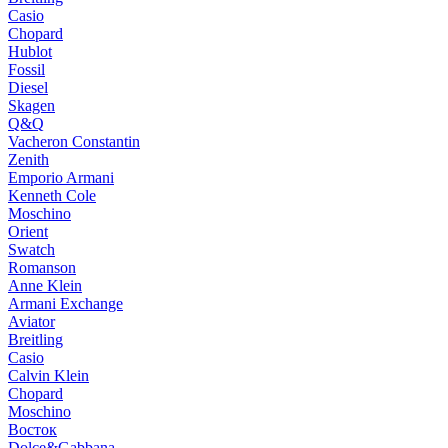
Casio
Chopard
Hublot
Fossil
Diesel
Skagen
Q&Q
Vacheron Constantin
Zenith
Emporio Armani
Kenneth Cole
Moschino
Orient
Swatch
Romanson
Anne Klein
Armani Exchange
Aviator
Breitling
Casio
Calvin Klein
Chopard
Moschino
Восток
Dolce&Gabbana