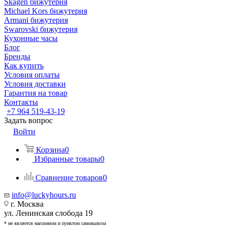
Skagen бижутерия
Michael Kors бижутерия
Armani бижутерия
Swarovski бижутерия
Кухонные часы
Блог
Бренды
Как купить
Условия оплаты
Условия доставки
Гарантия на товар
Контакты
+7 964 519-43-19
Задать вопрос
Войти
Корзина
0
Избранные товары
0
Сравнение товаров
0
info@luckyhours.ru
г. Москва
ул. Ленинская слобода 19
* не является магазином и пунктом самовывоза