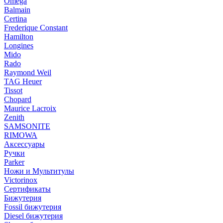
Omega
Balmain
Certina
Frederique Constant
Hamilton
Longines
Mido
Rado
Raymond Weil
TAG Heuer
Tissot
Chopard
Maurice Lacroix
Zenith
SAMSONITE
RIMOWA
Аксессуары
Ручки
Parker
Ножи и Мультитулы
Victorinox
Сертификаты
Бижутерия
Fossil бижутерия
Diesel бижутерия