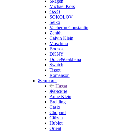
Skagen
Michael Kors
Q&Q
SOKOLOV
Seiko
Vacheron Constantin
Zenith
Calvin Klein
Moschino
Восток
DKNY
Dolce&Gabbana
Swatch
Tissot
Romanson
Женские
Назад
Женские
Anne Klein
Breitling
Casio
Chopard
Citizen
Hublot
Orient