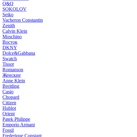
Q&Q
SOKOLOV
Seiko
Vacheron Constantin
Zenith
Calvin Klein
Moschino
Восток
DKNY
Dolce&Gabbana
Swatch
Tissot
Romanson
Женские
Anne Klein
Breitling
Casio
Chopard
Citizen
Hublot
Orient
Patek Philippe
Emporio Armani
Fossil
Frederique Constant