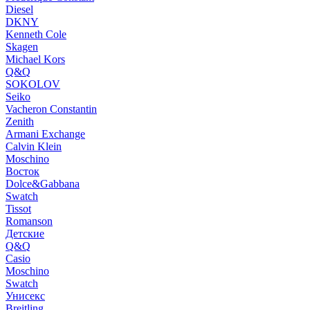
Diesel
DKNY
Kenneth Cole
Skagen
Michael Kors
Q&Q
SOKOLOV
Seiko
Vacheron Constantin
Zenith
Armani Exchange
Calvin Klein
Moschino
Восток
Dolce&Gabbana
Swatch
Tissot
Romanson
Детские
Q&Q
Casio
Moschino
Swatch
Унисекс
Breitling