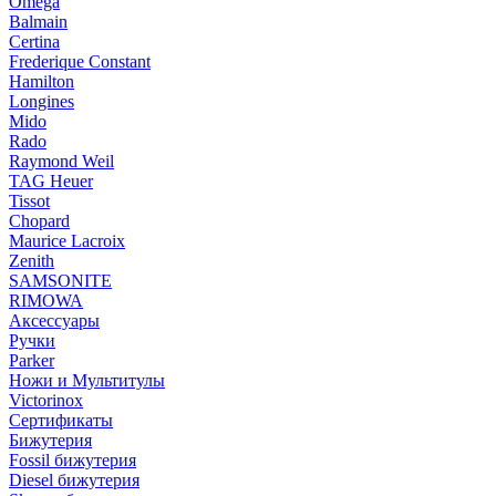
Omega
Balmain
Certina
Frederique Constant
Hamilton
Longines
Mido
Rado
Raymond Weil
TAG Heuer
Tissot
Chopard
Maurice Lacroix
Zenith
SAMSONITE
RIMOWA
Аксессуары
Ручки
Parker
Ножи и Мультитулы
Victorinox
Сертификаты
Бижутерия
Fossil бижутерия
Diesel бижутерия