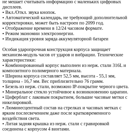
не мешает считывать информацию с маленьких цифровых
дисплеев.
• Вкл./Откл. звука кнопок.
• Автоматический календарь, не требующий дополнительной
корректировки, может быть настроен по 2099 год.
• Отображение времени в 12/24 часовом формате.
• Режим экономии электроэнергии.
• Индикация уровня заряда аккумуляторной батареи
Особая ударопрочная конструкция корпуса защищает
механизм-модуль часов от ударов и вибрации. Технические
характеристики:
• Комбинированный корпус выполнен из нерж. стали 316L и
композитного полимерного материала.
• Ширина корпуса составляет 52,5 мм, высота - 55,1 мм,
толщина - 16,7 мм. Вес приблизительно 76 грамм.
• Безель из нерж. стали, возможно IP-покрытие черного цвета.
• Минеральное стекло устойчивое к возникновению царапин.
• Циферблат с лаковым покрытием, большие часовые метки с
никелировкой.
• Люминесцентный состав на стрелках и часовых метках с
ярким послесвечением даже после кратковременного
воздействия света.
• Литая задняя крышка из нерж. стали с гравировкой
соединена с корпусом 4 винтами.