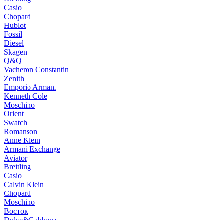
Casio
Chopard
Hublot
Fossil
Diesel
Skagen
Q&Q
Vacheron Constantin
Zenith
Emporio Armani
Kenneth Cole
Moschino
Orient
Swatch
Romanson
Anne Klein
Armani Exchange
Aviator
Breitling
Casio
Calvin Klein
Chopard
Moschino
Восток
Dolce&Gabbana