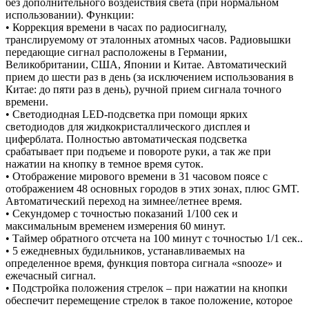
без дополнительного воздействия света (при нормальном
использовании). Функции:
• Коррекция времени в часах по радиосигналу,
транслируемому от эталонных атомных часов. Радиовышки
передающие сигнал расположены в Германии,
Великобритании, США, Японии и Китае. Автоматический
прием до шести раз в день (за исключением использования в
Китае: до пяти раз в день), ручной прием сигнала точного
времени.
• Светодиодная LED-подсветка при помощи ярких
светодиодов для жидкокристаллического дисплея и
циферблата. Полностью автоматическая подсветка
срабатывает при подъеме и повороте руки, а так же при
нажатии на кнопку в темное время суток.
• Отображение мирового времени в 31 часовом поясе с
отображением 48 основных городов в этих зонах, плюс GMT.
Автоматический переход на зимнее/летнее время.
• Секундомер с точностью показаний 1/100 сек и
максимальным временем измерения 60 минут.
• Таймер обратного отсчета на 100 минут с точностью 1/1 сек..
• 5 ежедневных будильников, устанавливаемых на
определенное время, функция повтора сигнала «snooze» и
ежечасный сигнал.
• Подстройка положения стрелок – при нажатии на кнопки
обеспечит перемещение стрелок в такое положение, которое