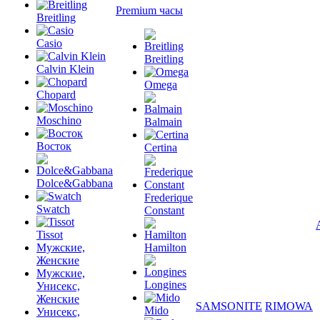
Premium часы
Breitling
Casio
Breitling
Calvin Klein
Omega
Chopard
Moschino
Balmain
Восток
Certina
Dolce&Gabbana
Frederique
Swatch
Constant
Tissot
Мужские,
Hamilton
Женские
Мужские,
Longines
Унисекс,
Женские
SAMSONITE
RIMOWA
Mido
Унисекс,