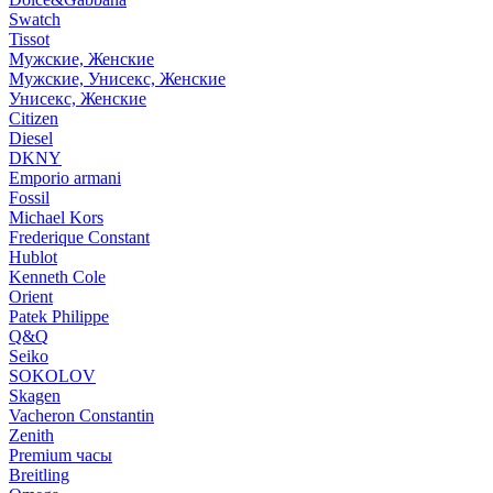
Swatch
Tissot
Мужские, Женские
Мужские, Унисекс, Женские
Унисекс, Женские
Citizen
Diesel
DKNY
Emporio armani
Fossil
Michael Kors
Frederique Constant
Hublot
Kenneth Cole
Orient
Patek Philippe
Q&Q
Seiko
SOKOLOV
Skagen
Vacheron Constantin
Zenith
Premium часы
Breitling