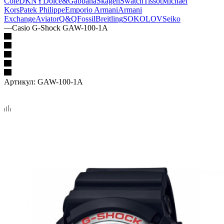
Cole
DKNY
Dolce&Gabbana
Skagen
Swatch
Tissot
Michael
Kors
Patek Philippe
Emporio Armani
Armani
Exchange
Aviator
Q&Q
Fossil
Breitling
SOKOLOV
Seiko
—
Casio G-Shock GAW-100-1A
Артикул:
GAW-100-1A