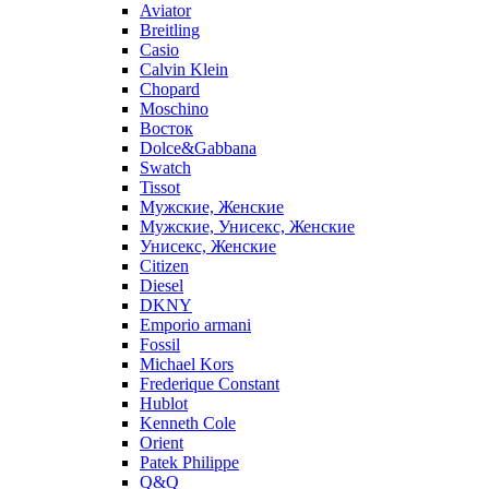
Aviator
Breitling
Casio
Calvin Klein
Chopard
Moschino
Восток
Dolce&Gabbana
Swatch
Tissot
Мужские, Женские
Мужские, Унисекс, Женские
Унисекс, Женские
Citizen
Diesel
DKNY
Emporio armani
Fossil
Michael Kors
Frederique Constant
Hublot
Kenneth Cole
Orient
Patek Philippe
Q&Q