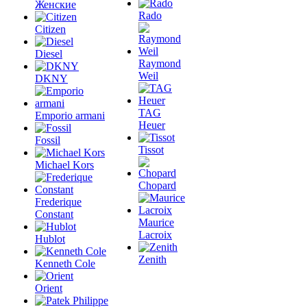
Женские
Rado
Citizen
Diesel
Raymond
Weil
DKNY
TAG
Emporio armani
Heuer
Fossil
Tissot
Michael Kors
Chopard
Frederique
Constant
Maurice
Lacroix
Hublot
Zenith
Kenneth Cole
Orient