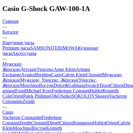
Casio G-Shock GAW-100-1A
Главная
—
Каталог
—
Наручные часы
Premium часы
SAMSONITE
RIMOWA
Кухонные
часы
Аксессуары
—
Мужские
Женские
Детские
Унисекс
Anne Klein
Armani
Exchange
Aviator
Breitling
Casio
Calvin Klein
Chopard
Мужские,
Женские
Мужские, Унисекс, Женские
Унисекс,
Женские
Moschino
Восток
Dolce&Gabbana
Swatch
Tissot
Citizen
Dies
armani
Fossil
Michael Kors
Frederique Constant
Hublot
Kenneth
Cole
Orient
Patek Philippe
Q&Q
Seiko
SOKOLOV
Skagen
Vacheron
Constantin
Zenith
—
Casio
Vacheron Constantin
Frederique
Constant
Zenith
Chopard
Diesel
Citizen
Romanson
Hublot
Orient
Calvin
Klein
Moschino
Восток
Kenneth