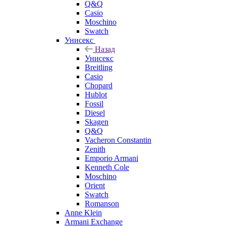
Q&Q
Casio
Moschino
Swatch
Унисекс
Назад
Унисекс
Breitling
Casio
Chopard
Hublot
Fossil
Diesel
Skagen
Q&Q
Vacheron Constantin
Zenith
Emporio Armani
Kenneth Cole
Moschino
Orient
Swatch
Romanson
Anne Klein
Armani Exchange