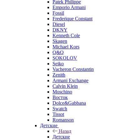
Patek Philippe
Emporio Armani
Fossil
Frederique Constant
Diesel
DKNY
Kenneth Cole
Skagen
Michael Kors
Q&Q
SOKOLOV
Seiko
Vacheron Constantin
Zenith
Armani Exchange
Calvin Klein
Moschino
Восток
Dolce&Gabbana
Swatch
Tissot
Romanson
Детские
Назад
Детские