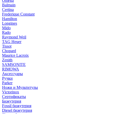
Omega
Balmain
Certina
Frederique Constant
Hamilton
Longines
Mido
Rado
Raymond Weil
TAG Heuer
Tissot
Chopard
Maurice Lacroix
Zenith
SAMSONITE
RIMOWA
Аксессуары
Ручки
Parker
Ножи и Мультитулы
Victorinox
Сертификаты
Бижутерия
Fossil бижутерия
Diesel бижутерия