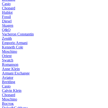
Casio
Chopard
Hublot
Fossil
Diesel
Skagen
Q&Q
Vacheron Constantin
Zenith
Emporio Armani
Kenneth Cole
Moschino
Orient
Swatch
Romanson
Anne Klein
Armani Exchange
Aviator
Breitling
Casio
Calvin Klein
Chopard
Moschino
Восток
Dolce&Gabbana