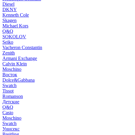
Diesel
DKNY
Kenneth Cole
Skagen
Michael Kors
Q&Q
SOKOLOV
Seiko
Vacheron Constantin
Zenith
Armani Exchange
Calvin Klein
Moschino
Восток
Dolce&Gabbana
Swatch
Tissot
Romanson
Детские
Q&Q
Casio
Moschino
Swatch
Унисекс
Breitling