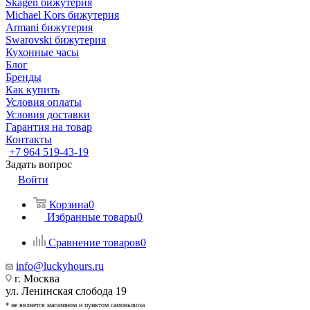
Skagen бижутерия
Michael Kors бижутерия
Armani бижутерия
Swarovski бижутерия
Кухонные часы
Блог
Бренды
Как купить
Условия оплаты
Условия доставки
Гарантия на товар
Контакты
+7 964 519-43-19
Задать вопрос
Войти
Корзина
0
Избранные товары
0
Сравнение товаров
0
info@luckyhours.ru
г. Москва
ул. Ленинская слобода 19
* не является магазином и пунктом самовывоза