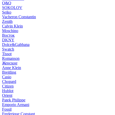
Q&Q
SOKOLOV
Seiko
Vacheron Constantin
Zenith
Calvin Klein
Moschino
Восток
DKNY
Dolce&Gabbana
Swatch
Tissot
Romanson
Женские
Anne Klein
Breitling
Casio
Chopard
Citizen
Hublot
Orient
Patek Philippe
Emporio Armani
Fossil
Frederique Constant