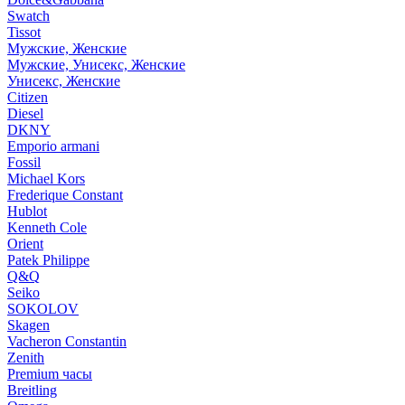
Swatch
Tissot
Мужские, Женские
Мужские, Унисекс, Женские
Унисекс, Женские
Citizen
Diesel
DKNY
Emporio armani
Fossil
Michael Kors
Frederique Constant
Hublot
Kenneth Cole
Orient
Patek Philippe
Q&Q
Seiko
SOKOLOV
Skagen
Vacheron Constantin
Zenith
Premium часы
Breitling