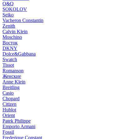
Q&Q
SOKOLOV
Seiko
Vacheron Constantin
Zenith
Calvin Klein
Moschino
Восток
DKNY
Dolce&Gabbana
Swatch
Tissot
Romanson
Женские
Anne Klein
Breitling
Casio
Chopard
Citizen
Hublot
Orient
Patek Philippe
Emporio Armani
Fossil
Frederique Constant