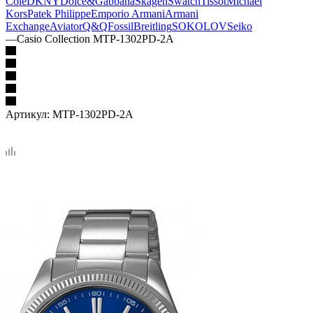
Cole
DKNY
Dolce&Gabbana
Skagen
Swatch
Tissot
Michael
Kors
Patek Philippe
Emporio Armani
Armani
Exchange
Aviator
Q&Q
Fossil
Breitling
SOKOLOV
Seiko
—
Casio Collection MTP-1302PD-2A
Артикул:
MTP-1302PD-2A