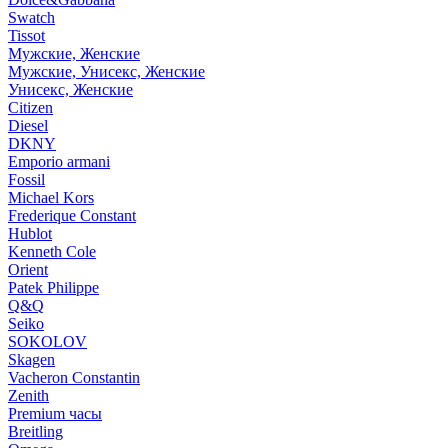
Swatch
Tissot
Мужские, Женские
Мужские, Унисекс, Женские
Унисекс, Женские
Citizen
Diesel
DKNY
Emporio armani
Fossil
Michael Kors
Frederique Constant
Hublot
Kenneth Cole
Orient
Patek Philippe
Q&Q
Seiko
SOKOLOV
Skagen
Vacheron Constantin
Zenith
Premium часы
Breitling