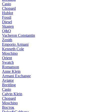
Casio
Chopard
Hublot
Fossil
Diesel
Skagen
Q&Q
Vacheron Constantin
Zenith
Emporio Armani
Kenneth Cole
Moschino
Orient
Swatch
Romanson
Anne Klein
Armani Exchange
Aviator
Breitling
Casio
Calvin Klein
Chopard
Moschino
Восток
Dolce&Gabbana