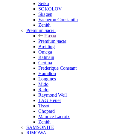
Seiko
SOKOLOV
Skagen
Vacheron Constantin
Zenith
Premium часы
Назад
Premium часы
Breitling
Omega
Balmain
Certina
Frederique Constant
Hamilton
Longines
Mido
Rado
Raymond Weil
TAG Heuer
Tissot
Chopard
Maurice Lacroix
Zenith
SAMSONITE
RIMOWA