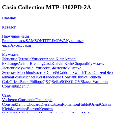
Casio Collection MTP-1302PD-2A
Главная
—
Каталог
—
Наручные часы
Premium часы
SAMSONITE
RIMOWA
Кухонные
часы
Аксессуары
—
Мужские
Женские
Детские
Унисекс
Anne Klein
Armani
Exchange
Aviator
Breitling
Casio
Calvin Klein
Chopard
Мужские,
Женские
Мужские, Унисекс, Женские
Унисекс,
Женские
Moschino
Восток
Dolce&Gabbana
Swatch
Tissot
Citizen
Dies
armani
Fossil
Michael Kors
Frederique Constant
Hublot
Kenneth
Cole
Orient
Patek Philippe
Q&Q
Seiko
SOKOLOV
Skagen
Vacheron
Constantin
Zenith
—
Casio
Vacheron Constantin
Frederique
Constant
Zenith
Chopard
Diesel
Citizen
Romanson
Hublot
Orient
Calvin
Klein
Moschino
Восток
Kenneth