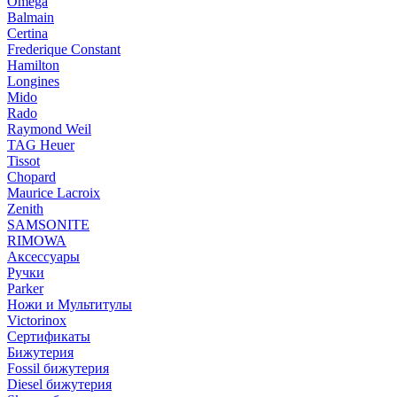
Omega
Balmain
Certina
Frederique Constant
Hamilton
Longines
Mido
Rado
Raymond Weil
TAG Heuer
Tissot
Chopard
Maurice Lacroix
Zenith
SAMSONITE
RIMOWA
Аксессуары
Ручки
Parker
Ножи и Мультитулы
Victorinox
Сертификаты
Бижутерия
Fossil бижутерия
Diesel бижутерия