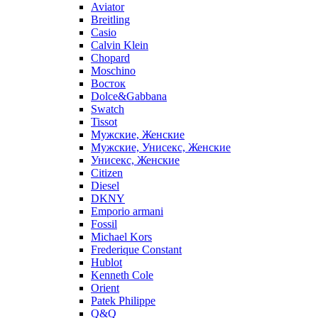
Aviator
Breitling
Casio
Calvin Klein
Chopard
Moschino
Восток
Dolce&Gabbana
Swatch
Tissot
Мужские, Женские
Мужские, Унисекс, Женские
Унисекс, Женские
Citizen
Diesel
DKNY
Emporio armani
Fossil
Michael Kors
Frederique Constant
Hublot
Kenneth Cole
Orient
Patek Philippe
Q&Q