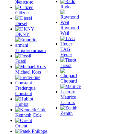
Женские
Rado
Citizen
Diesel
Raymond
Weil
DKNY
TAG
Emporio armani
Heuer
Fossil
Tissot
Michael Kors
Chopard
Frederique
Constant
Maurice
Lacroix
Hublot
Zenith
Kenneth Cole
Orient