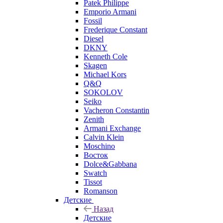
Patek Philippe
Emporio Armani
Fossil
Frederique Constant
Diesel
DKNY
Kenneth Cole
Skagen
Michael Kors
Q&Q
SOKOLOV
Seiko
Vacheron Constantin
Zenith
Armani Exchange
Calvin Klein
Moschino
Восток
Dolce&Gabbana
Swatch
Tissot
Romanson
Детские
Назад
Детские