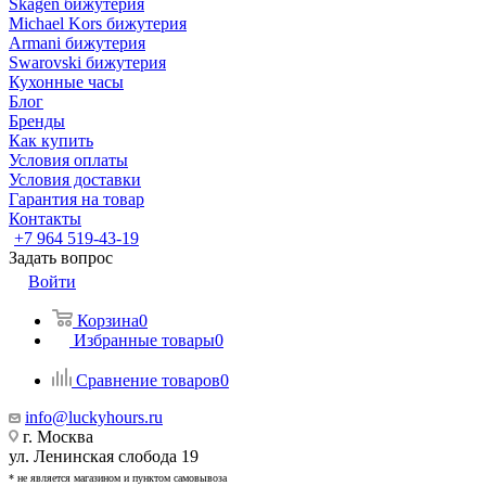
Skagen бижутерия
Michael Kors бижутерия
Armani бижутерия
Swarovski бижутерия
Кухонные часы
Блог
Бренды
Как купить
Условия оплаты
Условия доставки
Гарантия на товар
Контакты
+7 964 519-43-19
Задать вопрос
Войти
Корзина
0
Избранные товары
0
Сравнение товаров
0
info@luckyhours.ru
г. Москва
ул. Ленинская слобода 19
* не является магазином и пунктом самовывоза