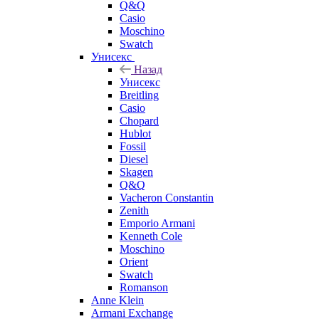
Q&Q
Casio
Moschino
Swatch
Унисекс
Назад
Унисекс
Breitling
Casio
Chopard
Hublot
Fossil
Diesel
Skagen
Q&Q
Vacheron Constantin
Zenith
Emporio Armani
Kenneth Cole
Moschino
Orient
Swatch
Romanson
Anne Klein
Armani Exchange