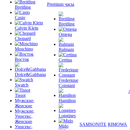
Premium часы
Breitling
Casio
Breitling
Calvin Klein
Omega
Chopard
Moschino
Balmain
Восток
Certina
Dolce&Gabbana
Frederique
Swatch
Constant
Tissot
Мужские,
Hamilton
Женские
Мужские,
Longines
Унисекс,
Женские
SAMSONITE
RIMOWA
Mido
Унисекс,