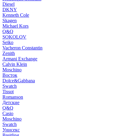
Diesel
DKNY
Kenneth Cole
Skagen
Michael Kors
Q&Q
SOKOLOV
Seiko
Vacheron Constantin
Zenith
Armani Exchange
Calvin Klein
Moschino
Восток
Dolce&Gabbana
Swatch
Tissot
Romanson
Детские
Q&Q
Casio
Moschino
Swatch
Унисекс
Breitling