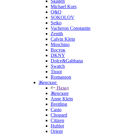
Skagen
Michael Kors
Q&Q
SOKOLOV
Seiko
Vacheron Constantin
Zenith
Calvin Klein
Moschino
Восток
DKNY
Dolce&Gabbana
Swatch
Tissot
Romanson
Женские
Назад
Женские
Anne Klein
Breitling
Casio
Chopard
Citizen
Hublot
Orient