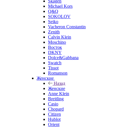
Skagen
Michael Kors
Q&Q
SOKOLOV
Seiko
Vacheron Constantin
Zenith
Calvin Klein
Moschino
Восток
DKNY
Dolce&Gabbana
Swatch
Tissot
Romanson
Женские
Назад
Женские
Anne Klein
Breitling
Casio
Chopard
Citizen
Hublot
Orient