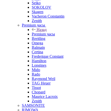
Seiko
SOKOLOV
Skagen
Vacheron Constantin
Zenith
Premium часы
Назад
Premium часы
Breitling
Omega
Balmain
Certina
Frederique Constant
Hamilton
Longines
Mido
Rado
Raymond Weil
TAG Heuer
Tissot
Chopard
Maurice Lacroix
Zenith
SAMSONITE
RIMOWA