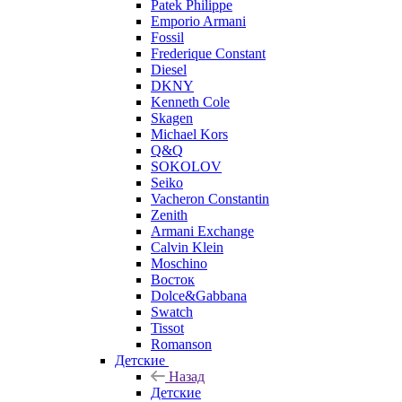
Patek Philippe
Emporio Armani
Fossil
Frederique Constant
Diesel
DKNY
Kenneth Cole
Skagen
Michael Kors
Q&Q
SOKOLOV
Seiko
Vacheron Constantin
Zenith
Armani Exchange
Calvin Klein
Moschino
Восток
Dolce&Gabbana
Swatch
Tissot
Romanson
Детские
Назад
Детские