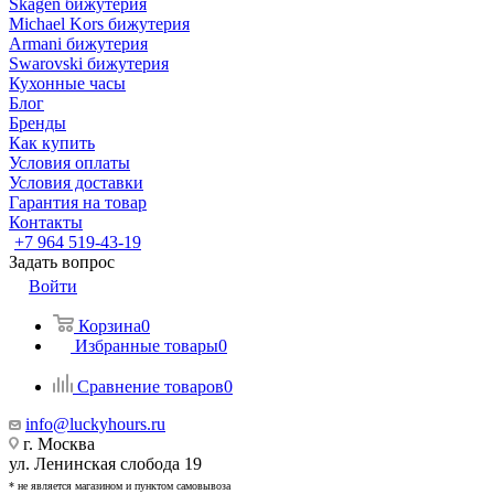
Skagen бижутерия
Michael Kors бижутерия
Armani бижутерия
Swarovski бижутерия
Кухонные часы
Блог
Бренды
Как купить
Условия оплаты
Условия доставки
Гарантия на товар
Контакты
+7 964 519-43-19
Задать вопрос
Войти
Корзина
0
Избранные товары
0
Сравнение товаров
0
info@luckyhours.ru
г. Москва
ул. Ленинская слобода 19
* не является магазином и пунктом самовывоза