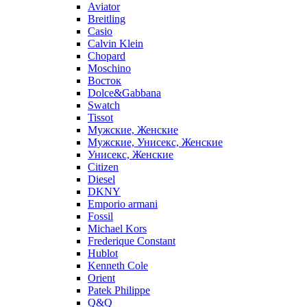
Aviator
Breitling
Casio
Calvin Klein
Chopard
Moschino
Восток
Dolce&Gabbana
Swatch
Tissot
Мужские, Женские
Мужские, Унисекс, Женские
Унисекс, Женские
Citizen
Diesel
DKNY
Emporio armani
Fossil
Michael Kors
Frederique Constant
Hublot
Kenneth Cole
Orient
Patek Philippe
Q&Q