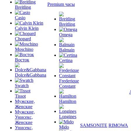
Premium часы
Breitling
Casio
Breitling
Calvin Klein
Omega
Chopard
Moschino
Balmain
Восток
Certina
Dolce&Gabbana
Frederique
Swatch
Constant
Tissot
Мужские,
Hamilton
Женские
Мужские,
Longines
Унисекс,
Женские
SAMSONITE
RIMOWA
Mido
Унисекс,