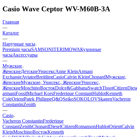
Casio Wave Ceptor WV-M60B-3A
Главная
—
Каталог
—
Наручные часы
Premium часы
SAMSONITE
RIMOWA
Кухонные
часы
Аксессуары
—
Мужские
Женские
Детские
Унисекс
Anne Klein
Armani
Exchange
Aviator
Breitling
Casio
Calvin Klein
Chopard
Мужские,
Женские
Мужские, Унисекс, Женские
Унисекс,
Женские
Moschino
Восток
Dolce&Gabbana
Swatch
Tissot
Citizen
Dies
armani
Fossil
Michael Kors
Frederique Constant
Hublot
Kenneth
Cole
Orient
Patek Philippe
Q&Q
Seiko
SOKOLOV
Skagen
Vacheron
Constantin
Zenith
—
Casio
Vacheron Constantin
Frederique
Constant
Zenith
Chopard
Diesel
Citizen
Romanson
Hublot
Orient
Calvin
Klein
Moschino
Восток
Kenneth