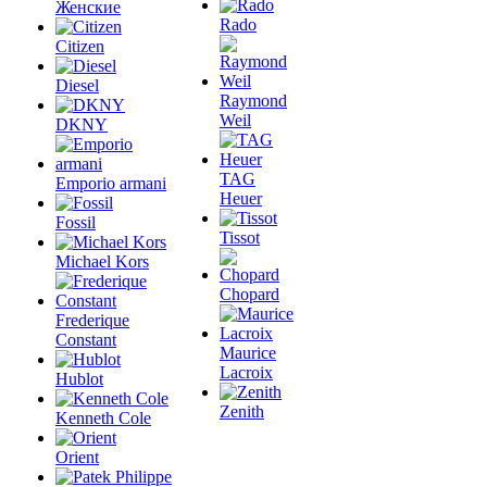
Женские
Rado
Citizen
Diesel
Raymond
Weil
DKNY
TAG
Emporio armani
Heuer
Fossil
Tissot
Michael Kors
Chopard
Frederique
Constant
Maurice
Lacroix
Hublot
Zenith
Kenneth Cole
Orient