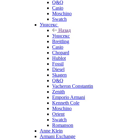
Q&Q
Casio
Moschino
Swatch
Унисекс
Назад
Унисекс
Breitling
Casio
Chopard
Hublot
Fossil
Diesel
Skagen
Q&Q
Vacheron Constantin
Zenith
Emporio Armani
Kenneth Cole
Moschino
Orient
Swatch
Romanson
Anne Klein
Armani Exchange