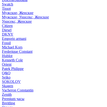
Swatch
Tissot
Мужские, Женские
Мужские, Унисекс, Женские
Унисекс, Женские
Citizen
Diesel
DKNY
Emporio armani
Fossil
Michael Kors
Frederique Constant
Hublot
Kenneth Cole
Orient
Patek Philippe
Q&Q
Seiko
SOKOLOV
Skagen
Vacheron Constantin
Zenith
Premium часы
Breitling