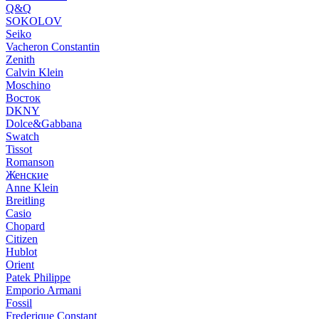
Q&Q
SOKOLOV
Seiko
Vacheron Constantin
Zenith
Calvin Klein
Moschino
Восток
DKNY
Dolce&Gabbana
Swatch
Tissot
Romanson
Женские
Anne Klein
Breitling
Casio
Chopard
Citizen
Hublot
Orient
Patek Philippe
Emporio Armani
Fossil
Frederique Constant