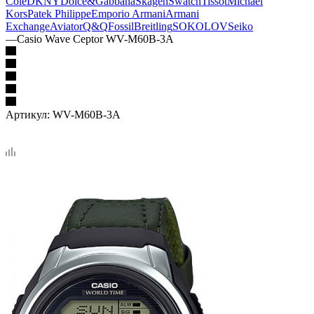
Cole
DKNY
Dolce&Gabbana
Skagen
Swatch
Tissot
Michael
Kors
Patek Philippe
Emporio Armani
Armani
Exchange
Aviator
Q&Q
Fossil
Breitling
SOKOLOV
Seiko
—
Casio Wave Ceptor WV-M60B-3A
Артикул:
WV-M60B-3A