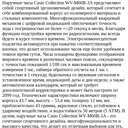
Наручные часы Casio Collection WV-M60B-3A представляют
собой спортивный эргономичный дизайн, который сочетает в
себе комбинированный корпус из полимерного материала и
стальных компонентов. Многофункциональный кварцевый
механизм с цифровой индикацией обеспечивает точность
хода с погрешностью не более +/-20 секунд в месяц. Благодаря
функции подстройки времени по радиосигналам, вы всегда
будете в курсе точного времени. Электролюминесцентная
подсветка активируется при нажатии соответствующей
кнопки, что делает использование часов еще более удобным в
темное время суток. Часы оснащены функциями отображения
мирового времени в различных часовых поясах, секундомера
с точностью показаний 1/100 сек и максимальным временем
измерения 1 час, таймера обратного отсчета на 1 час с
точностью в 1 секунду, будильника со звуковым сигналом в
установленное время, индикацией даты и дня недели, а также
автоматическим календарем, который не требует
дополнительной корректировки и может быть настроен по
2099 год. Технические характеристики включают ширину
корпуса 43,7 мм, высоту – 53,4 мм, толщину 12 мм, вес
приблизительно 43 грамма, акриловое стекло, устойчивое к
ударному воздействию, и водостойкость 50 метров (5 АТМ). В
целом, наручные часы Casio Collection WV-M60B-3A - это
сочетание спортивного дизайна, многофункциональности и
высокого качества, что делает их отличным выбором для тех,