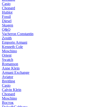
Casio
Chopard
Hublot
Fossil
Diesel
Skagen
Q&Q
Vacheron Constantin
Zenith
Emporio Armani
Kenneth Cole
Moschino
Orient
Swatch
Romanson
Anne Klein
Armani Exchange
Aviator
Breitling
Casio
Calvin Klein
Chopard
Moschino
Восток
Dolce&Gabbana