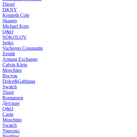
Diesel
DKNY
Kenneth Cole
Skagen
Michael Kors
Q&Q
SOKOLOV
Seiko
Vacheron Constantin
Zenith
Armani Exchange
Calvin Klein
Moschino
Восток
Dolce&Gabbana
Swatch
Tissot
Romanson
Детские
Q&Q
Casio
Moschino
Swatch
Унисекс
Breitling