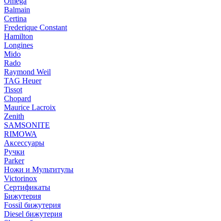
Omega
Balmain
Certina
Frederique Constant
Hamilton
Longines
Mido
Rado
Raymond Weil
TAG Heuer
Tissot
Chopard
Maurice Lacroix
Zenith
SAMSONITE
RIMOWA
Аксессуары
Ручки
Parker
Ножи и Мультитулы
Victorinox
Сертификаты
Бижутерия
Fossil бижутерия
Diesel бижутерия