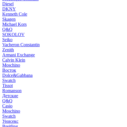
Diesel
DKNY
Kenneth Cole
Skagen
Michael Kors
Q&Q
SOKOLOV
Seiko
Vacheron Constantin
Zenith
Armani Exchange
Calvin Klein
Moschino
Восток
Dolce&Gabbana
Swatch
Tissot
Romanson
Детские
Q&Q
Casio
Moschino
Swatch
Унисекс
Breitling