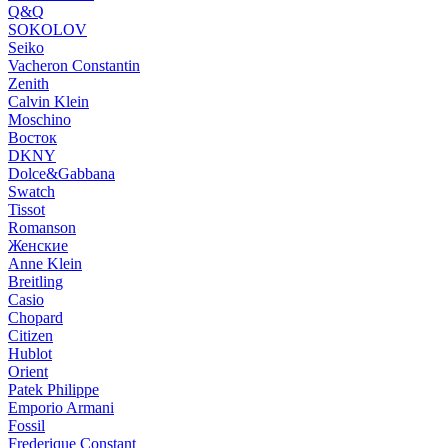
Q&Q
SOKOLOV
Seiko
Vacheron Constantin
Zenith
Calvin Klein
Moschino
Восток
DKNY
Dolce&Gabbana
Swatch
Tissot
Romanson
Женские
Anne Klein
Breitling
Casio
Chopard
Citizen
Hublot
Orient
Patek Philippe
Emporio Armani
Fossil
Frederique Constant