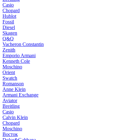
Casio
Chopard
Hublot
Fossil
Diesel
Skagen
Q&Q
Vacheron Constantin
Zenith
Emporio Armani
Kenneth Cole
Moschino
Orient
Swatch
Romanson
Anne Klein
Armani Exchange
Aviator
Breitling
Casio
Calvin Klein
Chopard
Moschino
Восток
Dolce&Gabbana