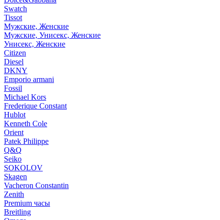
Swatch
Tissot
Мужские, Женские
Мужские, Унисекс, Женские
Унисекс, Женские
Citizen
Diesel
DKNY
Emporio armani
Fossil
Michael Kors
Frederique Constant
Hublot
Kenneth Cole
Orient
Patek Philippe
Q&Q
Seiko
SOKOLOV
Skagen
Vacheron Constantin
Zenith
Premium часы
Breitling