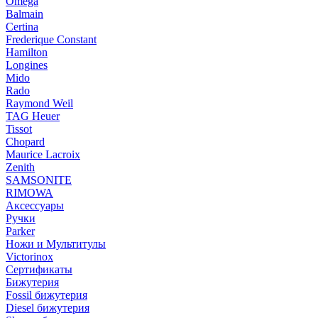
Omega
Balmain
Certina
Frederique Constant
Hamilton
Longines
Mido
Rado
Raymond Weil
TAG Heuer
Tissot
Chopard
Maurice Lacroix
Zenith
SAMSONITE
RIMOWA
Аксессуары
Ручки
Parker
Ножи и Мультитулы
Victorinox
Сертификаты
Бижутерия
Fossil бижутерия
Diesel бижутерия