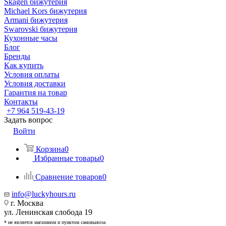
Skagen бижутерия
Michael Kors бижутерия
Armani бижутерия
Swarovski бижутерия
Кухонные часы
Блог
Бренды
Как купить
Условия оплаты
Условия доставки
Гарантия на товар
Контакты
+7 964 519-43-19
Задать вопрос
Войти
Корзина
0
Избранные товары
0
Сравнение товаров
0
info@luckyhours.ru
г. Москва
ул. Ленинская слобода 19
* не является магазином и пунктом самовывоза