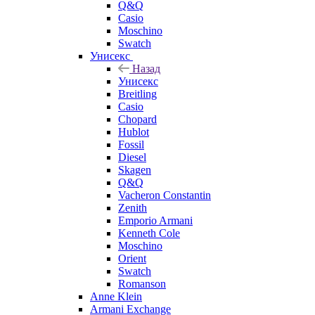
Q&Q
Casio
Moschino
Swatch
Унисекс
Назад
Унисекс
Breitling
Casio
Chopard
Hublot
Fossil
Diesel
Skagen
Q&Q
Vacheron Constantin
Zenith
Emporio Armani
Kenneth Cole
Moschino
Orient
Swatch
Romanson
Anne Klein
Armani Exchange