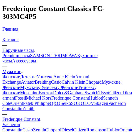
Frederique Constant Classics FC-
303MC4P5
Главная
—
Каталог
—
Наручные часы
Premium часы
SAMSONITE
RIMOWA
Кухонные
часы
Аксессуары
—
Мужские
Женские
Детские
Унисекс
Anne Klein
Armani
Exchange
Aviator
Breitling
Casio
Calvin Klein
Chopard
Мужские,
Женские
Мужские, Унисекс, Женские
Унисекс,
Женские
Moschino
Восток
Dolce&Gabbana
Swatch
Tissot
Citizen
Dies
armani
Fossil
Michael Kors
Frederique Constant
Hublot
Kenneth
Cole
Orient
Patek Philippe
Q&Q
Seiko
SOKOLOV
Skagen
Vacheron
Constantin
Zenith
—
Frederique Constant
Vacheron
Constantin
Casio
Zenith
Chopard
Diesel
Citizen
Romanson
Hublot
Orient