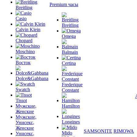
Premium часы
Breitling
Casio
Breitling
Calvin Klein
Omega
Chopard
Moschino
Balmain
Восток
Certina
Dolce&Gabbana
Frederique
Swatch
Constant
Tissot
Мужские,
Hamilton
Женские
Мужские,
Longines
Унисекс,
Женские
SAMSONITE
RIMOWA
Mido
Унисекс,