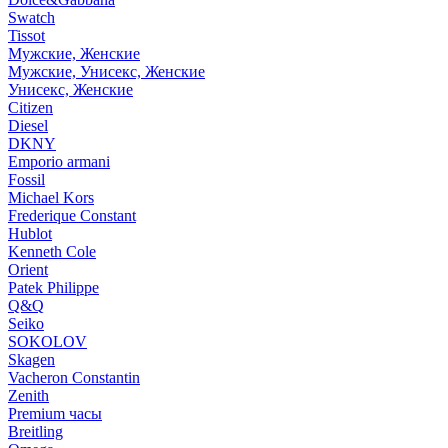
Swatch
Tissot
Мужские, Женские
Мужские, Унисекс, Женские
Унисекс, Женские
Citizen
Diesel
DKNY
Emporio armani
Fossil
Michael Kors
Frederique Constant
Hublot
Kenneth Cole
Orient
Patek Philippe
Q&Q
Seiko
SOKOLOV
Skagen
Vacheron Constantin
Zenith
Premium часы
Breitling