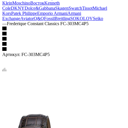
Klein
Moschino
Восток
Kenneth
Cole
DKNY
Dolce&Gabbana
Skagen
Swatch
Tissot
Michael
Kors
Patek Philippe
Emporio Armani
Armani
Exchange
Aviator
Q&Q
Fossil
Breitling
SOKOLOV
Seiko
—
Frederique Constant Classics FC-303MC4P5
Артикул:
FC-303MC4P5