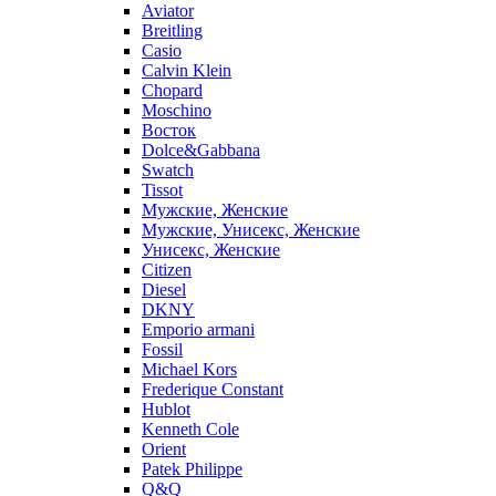
Aviator
Breitling
Casio
Calvin Klein
Chopard
Moschino
Восток
Dolce&Gabbana
Swatch
Tissot
Мужские, Женские
Мужские, Унисекс, Женские
Унисекс, Женские
Citizen
Diesel
DKNY
Emporio armani
Fossil
Michael Kors
Frederique Constant
Hublot
Kenneth Cole
Orient
Patek Philippe
Q&Q