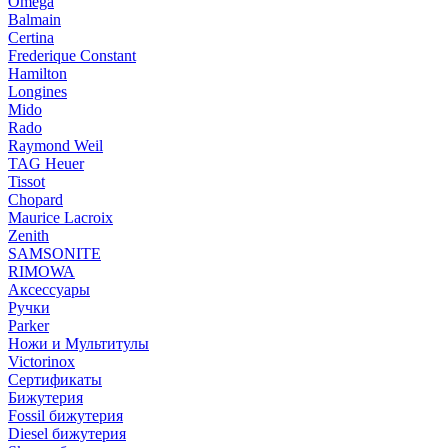
Omega
Balmain
Certina
Frederique Constant
Hamilton
Longines
Mido
Rado
Raymond Weil
TAG Heuer
Tissot
Chopard
Maurice Lacroix
Zenith
SAMSONITE
RIMOWA
Аксессуары
Ручки
Parker
Ножи и Мультитулы
Victorinox
Сертификаты
Бижутерия
Fossil бижутерия
Diesel бижутерия