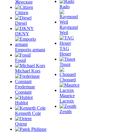
Женские
Rado
Citizen
Diesel
Raymond
Weil
DKNY
TAG
Emporio armani
Heuer
Fossil
Tissot
Michael Kors
Chopard
Frederique
Constant
Maurice
Lacroix
Hublot
Zenith
Kenneth Cole
Orient