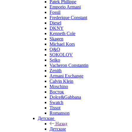
Patek Philippe
Emporio Armani
Fossil
Frederique Constant
Diesel
DKNY
Kenneth Cole
Skagen
Michael Kors
Q&Q
SOKOLOV
Seiko
Vacheron Constantin
Zenith
Armani Exchange
Calvin Klein
Moschino
Восток
Dolce&Gabbana
Swatch
Tissot
Romanson
Детские
Назад
Детские