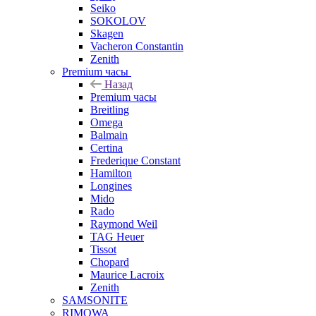
Seiko
SOKOLOV
Skagen
Vacheron Constantin
Zenith
Premium часы
Назад
Premium часы
Breitling
Omega
Balmain
Certina
Frederique Constant
Hamilton
Longines
Mido
Rado
Raymond Weil
TAG Heuer
Tissot
Chopard
Maurice Lacroix
Zenith
SAMSONITE
RIMOWA