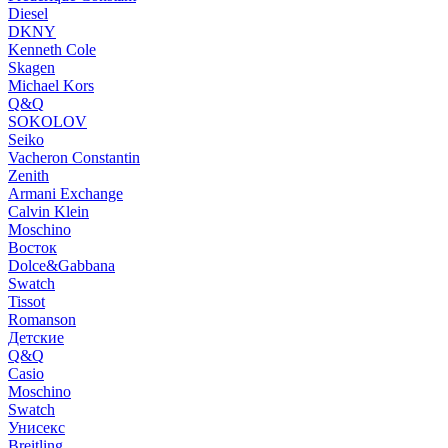
Diesel
DKNY
Kenneth Cole
Skagen
Michael Kors
Q&Q
SOKOLOV
Seiko
Vacheron Constantin
Zenith
Armani Exchange
Calvin Klein
Moschino
Восток
Dolce&Gabbana
Swatch
Tissot
Romanson
Детские
Q&Q
Casio
Moschino
Swatch
Унисекс
Breitling