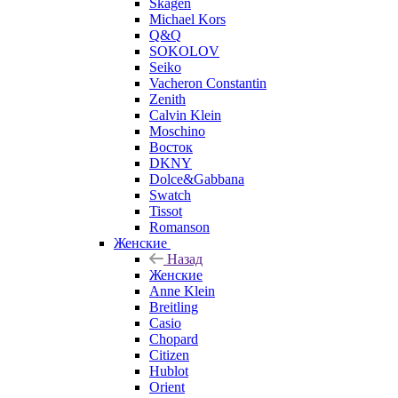
Skagen
Michael Kors
Q&Q
SOKOLOV
Seiko
Vacheron Constantin
Zenith
Calvin Klein
Moschino
Восток
DKNY
Dolce&Gabbana
Swatch
Tissot
Romanson
Женские
Назад
Женские
Anne Klein
Breitling
Casio
Chopard
Citizen
Hublot
Orient