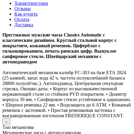
Характеристики
Отзывы
Как купить
Оплата
Доставка
Престижные мужские часы Classics Automatic с
классическим дизайном. Круглый стальной корпус с
покрытием, кожаный ремешок. Циферблат с
гильошированием, печать римских цифр. Выпуклое
сапфировое стекло. Швейцарский механизм с
автоподзаводом
Автоматический механизм калибр FC-303 на базе ЕТА 2824
(25 камней, запас хода 42 ч, частота полуколебаний баланса
28800 полуоб/час.). Автоподзавод. Центральная секундная
стрелка. Окошко даты. • Корпус из высококачественной
нержавеющей стали со стойким PVD покрытием. • Диаметр
корпуса 39 мм. • Сапфировое стекло устойчивое к царапанию.
• Ширина ремешка 22 мм. • Водозащита до 6 АТМ. • Кожаный
ремешок с застежкой. • Простая ремешковая застежка с
выгравированным логотипом FREDERIQUE CONSTANT.
Тип механизма
Механические часы с автоподзаводом