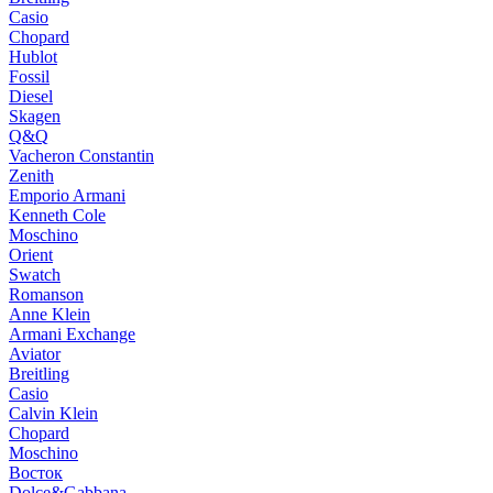
Casio
Chopard
Hublot
Fossil
Diesel
Skagen
Q&Q
Vacheron Constantin
Zenith
Emporio Armani
Kenneth Cole
Moschino
Orient
Swatch
Romanson
Anne Klein
Armani Exchange
Aviator
Breitling
Casio
Calvin Klein
Chopard
Moschino
Восток
Dolce&Gabbana