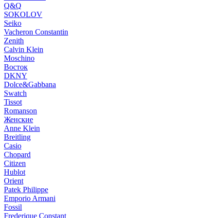
Q&Q
SOKOLOV
Seiko
Vacheron Constantin
Zenith
Calvin Klein
Moschino
Восток
DKNY
Dolce&Gabbana
Swatch
Tissot
Romanson
Женские
Anne Klein
Breitling
Casio
Chopard
Citizen
Hublot
Orient
Patek Philippe
Emporio Armani
Fossil
Frederique Constant