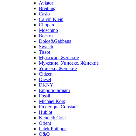
Aviator
Breitling
Casio
Calvin Klein
Chopard
Moschino
Восток
Dolce&Gabbana
Swatch
Tissot
Мужские, Женские
Мужские, Унисекс, Женские
Унисекс, Женские
Citizen
Diesel
DKNY
Emporio armani
Fossil
Michael Kors
Frederique Constant
Hublot
Kenneth Cole
Orient
Patek Philippe
Q&Q