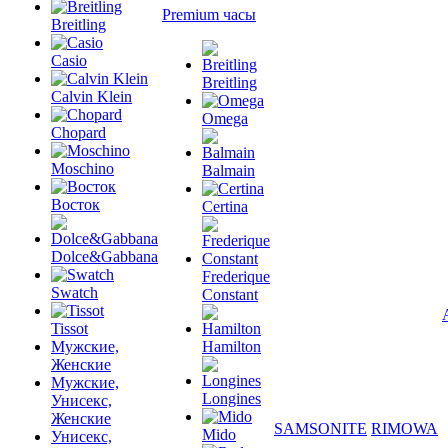
Premium часы
Breitling
Casio
Breitling
Calvin Klein
Omega
Chopard
Moschino
Balmain
Восток
Certina
Dolce&Gabbana
Frederique
Swatch
Constant
Tissot
Мужские,
Hamilton
Женские
Мужские,
Longines
Унисекс,
Женские
SAMSONITE
RIMOWA
Mido
Унисекс,