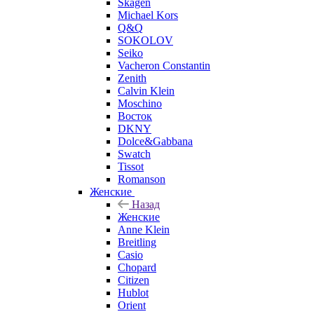
Skagen
Michael Kors
Q&Q
SOKOLOV
Seiko
Vacheron Constantin
Zenith
Calvin Klein
Moschino
Восток
DKNY
Dolce&Gabbana
Swatch
Tissot
Romanson
Женские
Назад
Женские
Anne Klein
Breitling
Casio
Chopard
Citizen
Hublot
Orient