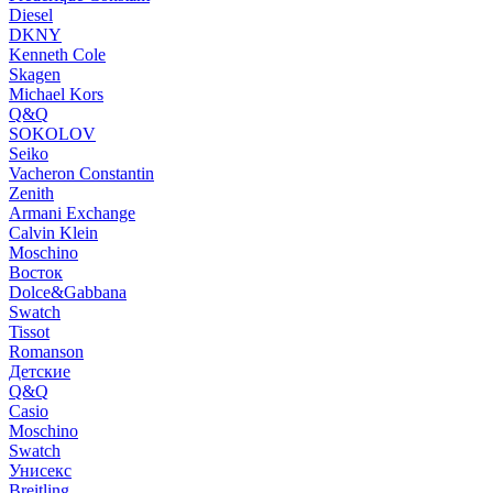
Diesel
DKNY
Kenneth Cole
Skagen
Michael Kors
Q&Q
SOKOLOV
Seiko
Vacheron Constantin
Zenith
Armani Exchange
Calvin Klein
Moschino
Восток
Dolce&Gabbana
Swatch
Tissot
Romanson
Детские
Q&Q
Casio
Moschino
Swatch
Унисекс
Breitling