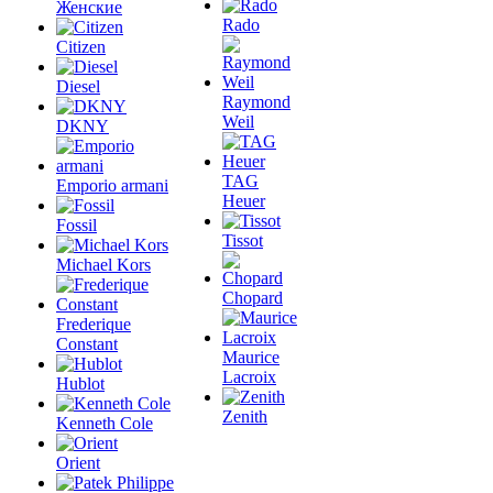
Женские
Rado
Citizen
Diesel
Raymond
Weil
DKNY
TAG
Emporio armani
Heuer
Fossil
Tissot
Michael Kors
Chopard
Frederique
Constant
Maurice
Lacroix
Hublot
Zenith
Kenneth Cole
Orient