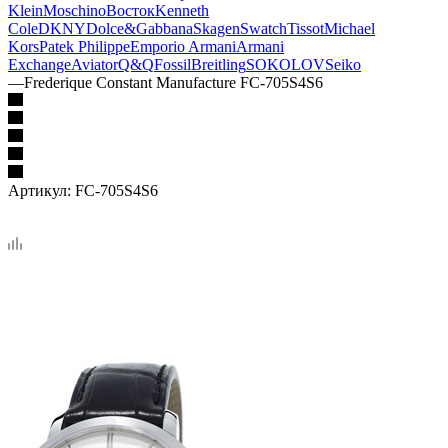
Klein
Moschino
Восток
Kenneth
Cole
DKNY
Dolce&Gabbana
Skagen
Swatch
Tissot
Michael
Kors
Patek Philippe
Emporio Armani
Armani
Exchange
Aviator
Q&Q
Fossil
Breitling
SOKOLOV
Seiko
—
Frederique Constant Manufacture FC-705S4S6
Артикул:
FC-705S4S6