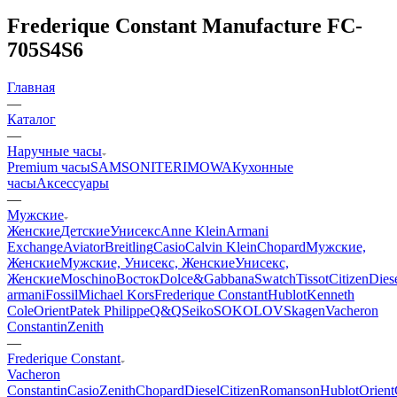
Frederique Constant Manufacture FC-
705S4S6
Главная
—
Каталог
—
Наручные часы
Premium часы
SAMSONITE
RIMOWA
Кухонные
часы
Аксессуары
—
Мужские
Женские
Детские
Унисекс
Anne Klein
Armani
Exchange
Aviator
Breitling
Casio
Calvin Klein
Chopard
Мужские,
Женские
Мужские, Унисекс, Женские
Унисекс,
Женские
Moschino
Восток
Dolce&Gabbana
Swatch
Tissot
Citizen
Dies
armani
Fossil
Michael Kors
Frederique Constant
Hublot
Kenneth
Cole
Orient
Patek Philippe
Q&Q
Seiko
SOKOLOV
Skagen
Vacheron
Constantin
Zenith
—
Frederique Constant
Vacheron
Constantin
Casio
Zenith
Chopard
Diesel
Citizen
Romanson
Hublot
Orient