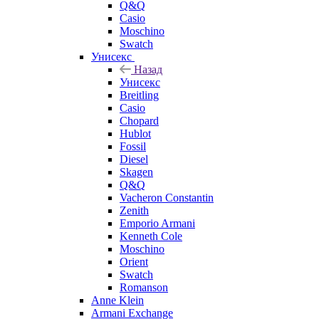
Q&Q
Casio
Moschino
Swatch
Унисекс
Назад
Унисекс
Breitling
Casio
Chopard
Hublot
Fossil
Diesel
Skagen
Q&Q
Vacheron Constantin
Zenith
Emporio Armani
Kenneth Cole
Moschino
Orient
Swatch
Romanson
Anne Klein
Armani Exchange