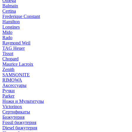
Omega
Balmain
Certina
Frederique Constant
Hamilton
Longines
Mido
Rado
Raymond Weil
TAG Heuer
Tissot
Chopard
Maurice Lacroix
Zenith
SAMSONITE
RIMOWA
Аксессуары
Ручки
Parker
Ножи и Мультитулы
Victorinox
Сертификаты
Бижутерия
Fossil бижутерия
Diesel бижутерия