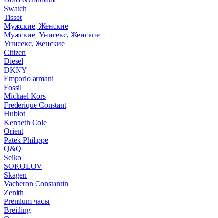
Swatch
Tissot
Мужские, Женские
Мужские, Унисекс, Женские
Унисекс, Женские
Citizen
Diesel
DKNY
Emporio armani
Fossil
Michael Kors
Frederique Constant
Hublot
Kenneth Cole
Orient
Patek Philippe
Q&Q
Seiko
SOKOLOV
Skagen
Vacheron Constantin
Zenith
Premium часы
Breitling