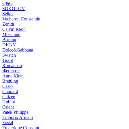
Q&Q
SOKOLOV
Seiko
Vacheron Constantin
Zenith
Calvin Klein
Moschino
Восток
DKNY
Dolce&Gabbana
Swatch
Tissot
Romanson
Женские
Anne Klein
Breitling
Casio
Chopard
Citizen
Hublot
Orient
Patek Philippe
Emporio Armani
Fossil
Frederique Constant