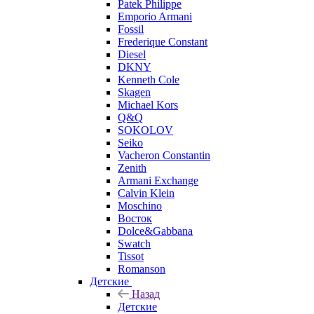
Patek Philippe
Emporio Armani
Fossil
Frederique Constant
Diesel
DKNY
Kenneth Cole
Skagen
Michael Kors
Q&Q
SOKOLOV
Seiko
Vacheron Constantin
Zenith
Armani Exchange
Calvin Klein
Moschino
Восток
Dolce&Gabbana
Swatch
Tissot
Romanson
Детские
Назад
Детские