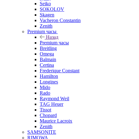
Seiko
SOKOLOV
Skagen
Vacheron Constantin
Zenith
Premium часы
Назад
Premium часы
Breitling
Omega
Balmain
Certina
Frederique Constant
Hamilton
Longines
Mido
Rado
Raymond Weil
TAG Heuer
Tissot
Chopard
Maurice Lacroix
Zenith
SAMSONITE
RIMOWA