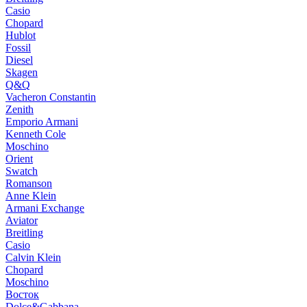
Casio
Chopard
Hublot
Fossil
Diesel
Skagen
Q&Q
Vacheron Constantin
Zenith
Emporio Armani
Kenneth Cole
Moschino
Orient
Swatch
Romanson
Anne Klein
Armani Exchange
Aviator
Breitling
Casio
Calvin Klein
Chopard
Moschino
Восток
Dolce&Gabbana