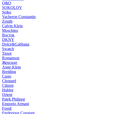
Q&Q
SOKOLOV
Seiko
Vacheron Constantin
Zenith
Calvin Klein
Moschino
Восток
DKNY
Dolce&Gabbana
Swatch
Tissot
Romanson
Женские
Anne Klein
Breitling
Casio
Chopard
Citizen
Hublot
Orient
Patek Philippe
Emporio Armani
Fossil
Frederique Constant