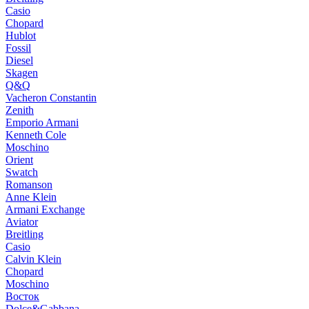
Casio
Chopard
Hublot
Fossil
Diesel
Skagen
Q&Q
Vacheron Constantin
Zenith
Emporio Armani
Kenneth Cole
Moschino
Orient
Swatch
Romanson
Anne Klein
Armani Exchange
Aviator
Breitling
Casio
Calvin Klein
Chopard
Moschino
Восток
Dolce&Gabbana