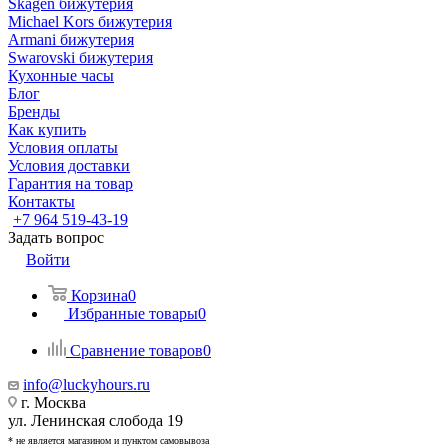
Skagen бижутерия
Michael Kors бижутерия
Armani бижутерия
Swarovski бижутерия
Кухонные часы
Блог
Бренды
Как купить
Условия оплаты
Условия доставки
Гарантия на товар
Контакты
+7 964 519-43-19
Задать вопрос
Войти
Корзина
0
Избранные товары
0
Сравнение товаров
0
info@luckyhours.ru
г. Москва
ул. Ленинская слобода 19
* не является магазином и пунктом самовывоза