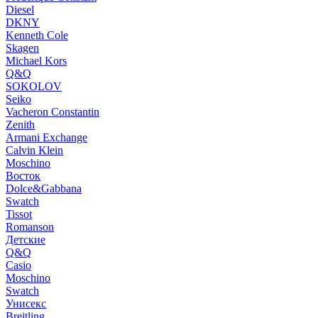
Diesel
DKNY
Kenneth Cole
Skagen
Michael Kors
Q&Q
SOKOLOV
Seiko
Vacheron Constantin
Zenith
Armani Exchange
Calvin Klein
Moschino
Восток
Dolce&Gabbana
Swatch
Tissot
Romanson
Детские
Q&Q
Casio
Moschino
Swatch
Унисекс
Breitling