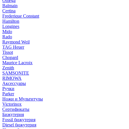
Omega
Balmain
Certina
Frederique Constant
Hamilton
Longines
Mido
Rado
Raymond Weil
TAG Heuer
Tissot
Chopard
Maurice Lacroix
Zenith
SAMSONITE
RIMOWA
Аксессуары
Ручки
Parker
Ножи и Мультитулы
Victorinox
Сертификаты
Бижутерия
Fossil бижутерия
Diesel бижутерия