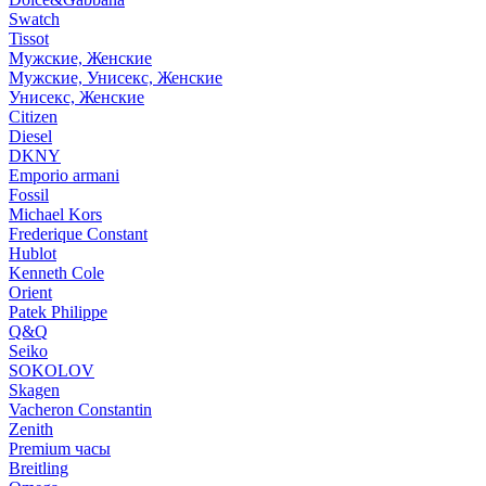
Swatch
Tissot
Мужские, Женские
Мужские, Унисекс, Женские
Унисекс, Женские
Citizen
Diesel
DKNY
Emporio armani
Fossil
Michael Kors
Frederique Constant
Hublot
Kenneth Cole
Orient
Patek Philippe
Q&Q
Seiko
SOKOLOV
Skagen
Vacheron Constantin
Zenith
Premium часы
Breitling