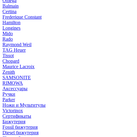
Omega
Balmain
Certina
Frederique Constant
Hamilton
Longines
Mido
Rado
Raymond Weil
TAG Heuer
Tissot
Chopard
Maurice Lacroix
Zenith
SAMSONITE
RIMOWA
Аксессуары
Ручки
Parker
Ножи и Мультитулы
Victorinox
Сертификаты
Бижутерия
Fossil бижутерия
Diesel бижутерия