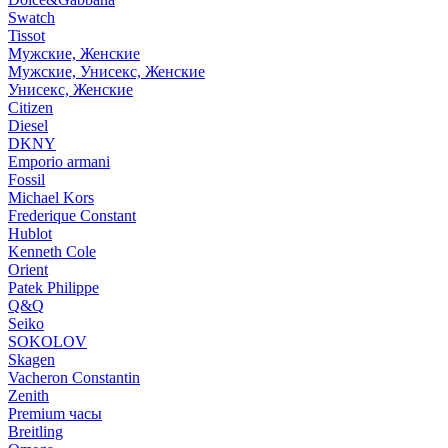
Swatch
Tissot
Мужские, Женские
Мужские, Унисекс, Женские
Унисекс, Женские
Citizen
Diesel
DKNY
Emporio armani
Fossil
Michael Kors
Frederique Constant
Hublot
Kenneth Cole
Orient
Patek Philippe
Q&Q
Seiko
SOKOLOV
Skagen
Vacheron Constantin
Zenith
Premium часы
Breitling