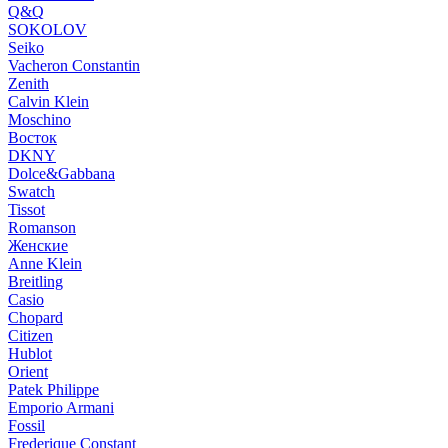
Q&Q
SOKOLOV
Seiko
Vacheron Constantin
Zenith
Calvin Klein
Moschino
Восток
DKNY
Dolce&Gabbana
Swatch
Tissot
Romanson
Женские
Anne Klein
Breitling
Casio
Chopard
Citizen
Hublot
Orient
Patek Philippe
Emporio Armani
Fossil
Frederique Constant