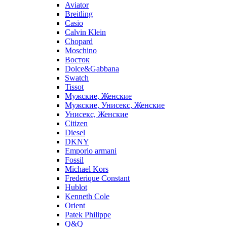
Aviator
Breitling
Casio
Calvin Klein
Chopard
Moschino
Восток
Dolce&Gabbana
Swatch
Tissot
Мужские, Женские
Мужские, Унисекс, Женские
Унисекс, Женские
Citizen
Diesel
DKNY
Emporio armani
Fossil
Michael Kors
Frederique Constant
Hublot
Kenneth Cole
Orient
Patek Philippe
Q&Q