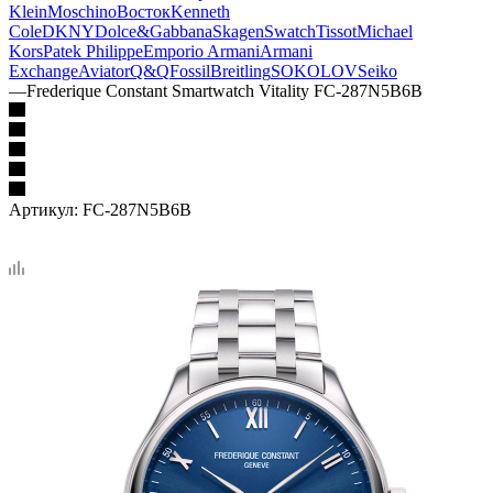
Klein
Moschino
Восток
Kenneth
Cole
DKNY
Dolce&Gabbana
Skagen
Swatch
Tissot
Michael
Kors
Patek Philippe
Emporio Armani
Armani
Exchange
Aviator
Q&Q
Fossil
Breitling
SOKOLOV
Seiko
—
Frederique Constant Smartwatch Vitality FC-287N5B6B
Артикул:
FC-287N5B6B