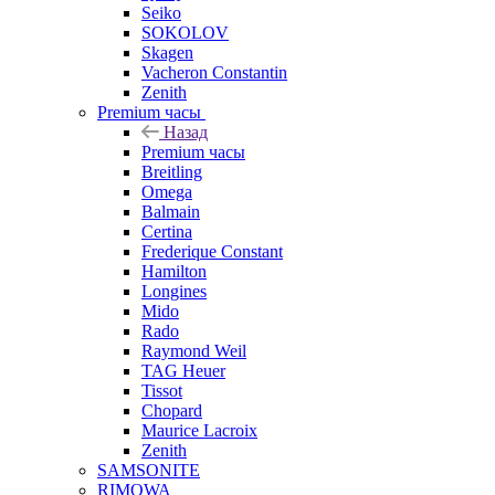
Seiko
SOKOLOV
Skagen
Vacheron Constantin
Zenith
Premium часы
Назад
Premium часы
Breitling
Omega
Balmain
Certina
Frederique Constant
Hamilton
Longines
Mido
Rado
Raymond Weil
TAG Heuer
Tissot
Chopard
Maurice Lacroix
Zenith
SAMSONITE
RIMOWA