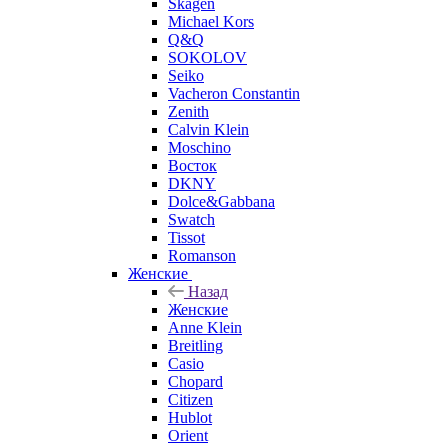
Skagen
Michael Kors
Q&Q
SOKOLOV
Seiko
Vacheron Constantin
Zenith
Calvin Klein
Moschino
Восток
DKNY
Dolce&Gabbana
Swatch
Tissot
Romanson
Женские
Назад
Женские
Anne Klein
Breitling
Casio
Chopard
Citizen
Hublot
Orient