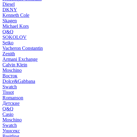
Diesel
DKNY
Kenneth Cole
Skagen
Michael Kors
Q&Q
SOKOLOV
Seiko
Vacheron Constantin
Zenith
Armani Exchange
Calvin Klein
Moschino
Восток
Dolce&Gabbana
Swatch
Tissot
Romanson
Детские
Q&Q
Casio
Moschino
Swatch
Унисекс
Breitling