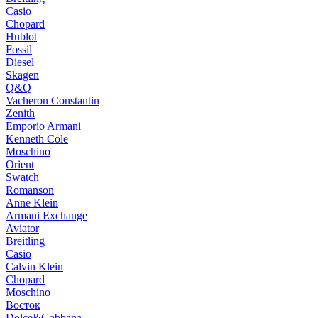
Casio
Chopard
Hublot
Fossil
Diesel
Skagen
Q&Q
Vacheron Constantin
Zenith
Emporio Armani
Kenneth Cole
Moschino
Orient
Swatch
Romanson
Anne Klein
Armani Exchange
Aviator
Breitling
Casio
Calvin Klein
Chopard
Moschino
Восток
Dolce&Gabbana