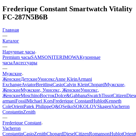
Frederique Constant Smartwatch Vitality
FC-287N5B6B
Главная
—
Каталог
—
Наручные часы
Premium часы
SAMSONITE
RIMOWA
Кухонные
часы
Аксессуары
—
Мужские
Женские
Детские
Унисекс
Anne Klein
Armani
Exchange
Aviator
Breitling
Casio
Calvin Klein
Chopard
Мужские,
Женские
Мужские, Унисекс, Женские
Унисекс,
Женские
Moschino
Восток
Dolce&Gabbana
Swatch
Tissot
Citizen
Dies
armani
Fossil
Michael Kors
Frederique Constant
Hublot
Kenneth
Cole
Orient
Patek Philippe
Q&Q
Seiko
SOKOLOV
Skagen
Vacheron
Constantin
Zenith
—
Frederique Constant
Vacheron
Constantin
Casio
Zenith
Chopard
Diesel
Citizen
Romanson
Hublot
Orient