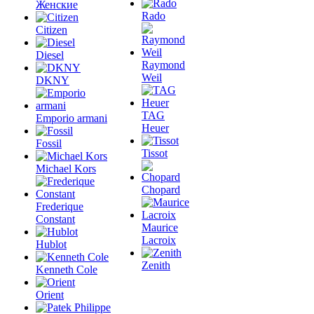
Женские
Rado
Citizen
Diesel
Raymond
Weil
DKNY
TAG
Emporio armani
Heuer
Fossil
Tissot
Michael Kors
Chopard
Frederique
Constant
Maurice
Lacroix
Hublot
Zenith
Kenneth Cole
Orient