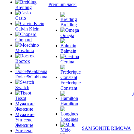
Premium часы
Breitling
Casio
Breitling
Calvin Klein
Omega
Chopard
Moschino
Balmain
Восток
Certina
Dolce&Gabbana
Frederique
Swatch
Constant
Tissot
Мужские,
Hamilton
Женские
Мужские,
Longines
Унисекс,
Женские
SAMSONITE
RIMOWA
Mido
Унисекс,