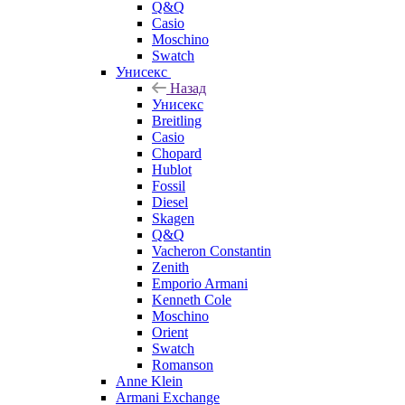
Q&Q
Casio
Moschino
Swatch
Унисекс
Назад
Унисекс
Breitling
Casio
Chopard
Hublot
Fossil
Diesel
Skagen
Q&Q
Vacheron Constantin
Zenith
Emporio Armani
Kenneth Cole
Moschino
Orient
Swatch
Romanson
Anne Klein
Armani Exchange