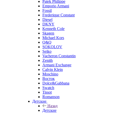
Patek Philippe
Emporio Armani
Fossil
Frederique Constant
Diesel
DKNY
Kenneth Cole
Skagen
Michael Kors
Q&Q
SOKOLOV
Seiko
Vacheron Constantin
Zenith
Armani Exchange
Calvin Klein
Moschino
Восток
Dolce&Gabbana
Swatch
Tissot
Romanson
Детские
Назад
Детские