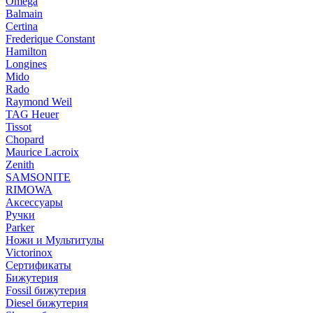
Omega
Balmain
Certina
Frederique Constant
Hamilton
Longines
Mido
Rado
Raymond Weil
TAG Heuer
Tissot
Chopard
Maurice Lacroix
Zenith
SAMSONITE
RIMOWA
Аксессуары
Ручки
Parker
Ножи и Мультитулы
Victorinox
Сертификаты
Бижутерия
Fossil бижутерия
Diesel бижутерия