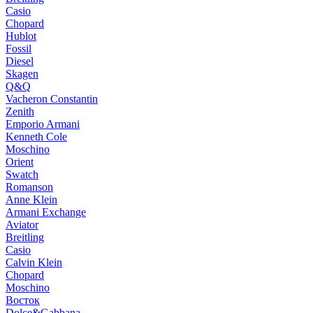
Casio
Chopard
Hublot
Fossil
Diesel
Skagen
Q&Q
Vacheron Constantin
Zenith
Emporio Armani
Kenneth Cole
Moschino
Orient
Swatch
Romanson
Anne Klein
Armani Exchange
Aviator
Breitling
Casio
Calvin Klein
Chopard
Moschino
Восток
Dolce&Gabbana