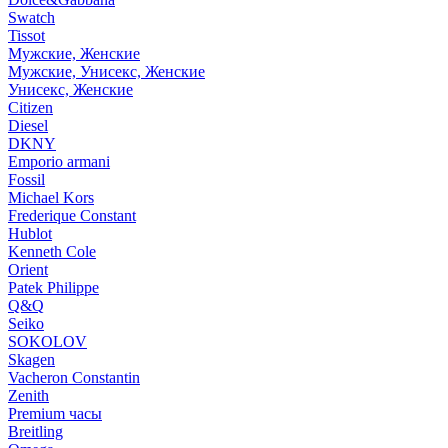
Swatch
Tissot
Мужские, Женские
Мужские, Унисекс, Женские
Унисекс, Женские
Citizen
Diesel
DKNY
Emporio armani
Fossil
Michael Kors
Frederique Constant
Hublot
Kenneth Cole
Orient
Patek Philippe
Q&Q
Seiko
SOKOLOV
Skagen
Vacheron Constantin
Zenith
Premium часы
Breitling