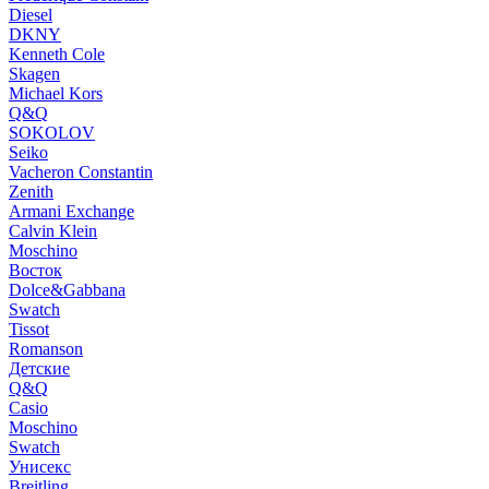
Diesel
DKNY
Kenneth Cole
Skagen
Michael Kors
Q&Q
SOKOLOV
Seiko
Vacheron Constantin
Zenith
Armani Exchange
Calvin Klein
Moschino
Восток
Dolce&Gabbana
Swatch
Tissot
Romanson
Детские
Q&Q
Casio
Moschino
Swatch
Унисекс
Breitling