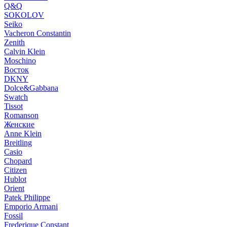
Q&Q
SOKOLOV
Seiko
Vacheron Constantin
Zenith
Calvin Klein
Moschino
Восток
DKNY
Dolce&Gabbana
Swatch
Tissot
Romanson
Женские
Anne Klein
Breitling
Casio
Chopard
Citizen
Hublot
Orient
Patek Philippe
Emporio Armani
Fossil
Frederique Constant