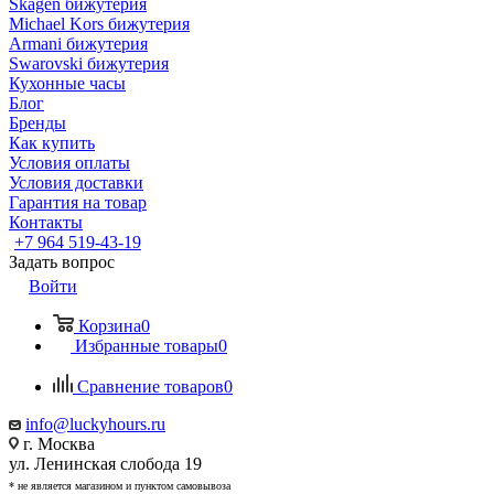
Skagen бижутерия
Michael Kors бижутерия
Armani бижутерия
Swarovski бижутерия
Кухонные часы
Блог
Бренды
Как купить
Условия оплаты
Условия доставки
Гарантия на товар
Контакты
+7 964 519-43-19
Задать вопрос
Войти
Корзина
0
Избранные товары
0
Сравнение товаров
0
info@luckyhours.ru
г. Москва
ул. Ленинская слобода 19
* не является магазином и пунктом самовывоза