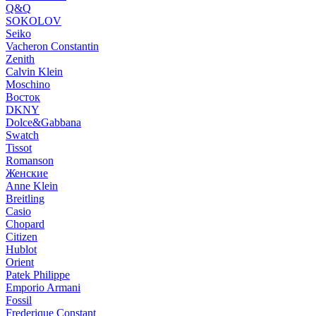
Q&Q
SOKOLOV
Seiko
Vacheron Constantin
Zenith
Calvin Klein
Moschino
Восток
DKNY
Dolce&Gabbana
Swatch
Tissot
Romanson
Женские
Anne Klein
Breitling
Casio
Chopard
Citizen
Hublot
Orient
Patek Philippe
Emporio Armani
Fossil
Frederique Constant