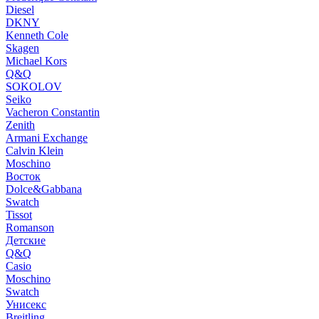
Diesel
DKNY
Kenneth Cole
Skagen
Michael Kors
Q&Q
SOKOLOV
Seiko
Vacheron Constantin
Zenith
Armani Exchange
Calvin Klein
Moschino
Восток
Dolce&Gabbana
Swatch
Tissot
Romanson
Детские
Q&Q
Casio
Moschino
Swatch
Унисекс
Breitling