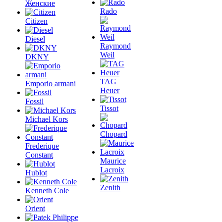
Женские
Rado
Citizen
Diesel
Raymond
Weil
DKNY
TAG
Emporio armani
Heuer
Fossil
Tissot
Michael Kors
Chopard
Frederique
Constant
Maurice
Lacroix
Hublot
Zenith
Kenneth Cole
Orient