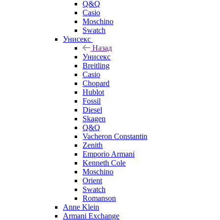
Q&Q
Casio
Moschino
Swatch
Унисекс
Назад
Унисекс
Breitling
Casio
Chopard
Hublot
Fossil
Diesel
Skagen
Q&Q
Vacheron Constantin
Zenith
Emporio Armani
Kenneth Cole
Moschino
Orient
Swatch
Romanson
Anne Klein
Armani Exchange