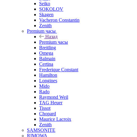
Seiko
SOKOLOV
Skagen
Vacheron Constantin
Zenith
Premium часы
Назад
Premium часы
Breitling
Omega
Balmain
Certina
Frederique Constant
Hamilton
Longines
Mido
Rado
Raymond Weil
TAG Heuer
Tissot
Chopard
Maurice Lacroix
Zenith
SAMSONITE
RIMOWA