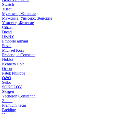
Swatch
Tissot
Мужские, Женские
Мужские, Унисекс, Женские
Унисекс, Женские
Citizen
Diesel
DKNY
Emporio armani
Fossil
Michael Kors
Frederique Constant
Hublot
Kenneth Cole
Orient
Patek Philippe
Q&Q
Seiko
SOKOLOV
Skagen
Vacheron Constantin
Zenith
Premium часы
Breitling