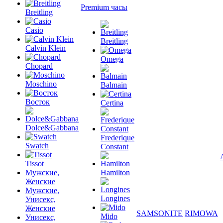
Premium часы
Breitling
Casio
Breitling
Calvin Klein
Omega
Chopard
Moschino
Balmain
Восток
Certina
Dolce&Gabbana
Frederique
Swatch
Constant
Tissot
Мужские,
Hamilton
Женские
Мужские,
Longines
Унисекс,
Женские
SAMSONITE
RIMOWA
Mido
Унисекс,