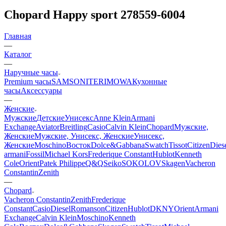
Chopard Happy sport 278559-6004
Главная
—
Каталог
—
Наручные часы
Premium часы
SAMSONITE
RIMOWA
Кухонные
часы
Аксессуары
—
Женские
Мужские
Детские
Унисекс
Anne Klein
Armani
Exchange
Aviator
Breitling
Casio
Calvin Klein
Chopard
Мужские,
Женские
Мужские, Унисекс, Женские
Унисекс,
Женские
Moschino
Восток
Dolce&Gabbana
Swatch
Tissot
Citizen
Dies
armani
Fossil
Michael Kors
Frederique Constant
Hublot
Kenneth
Cole
Orient
Patek Philippe
Q&Q
Seiko
SOKOLOV
Skagen
Vacheron
Constantin
Zenith
—
Chopard
Vacheron Constantin
Zenith
Frederique
Constant
Casio
Diesel
Romanson
Citizen
Hublot
DKNY
Orient
Armani
Exchange
Calvin Klein
Moschino
Kenneth