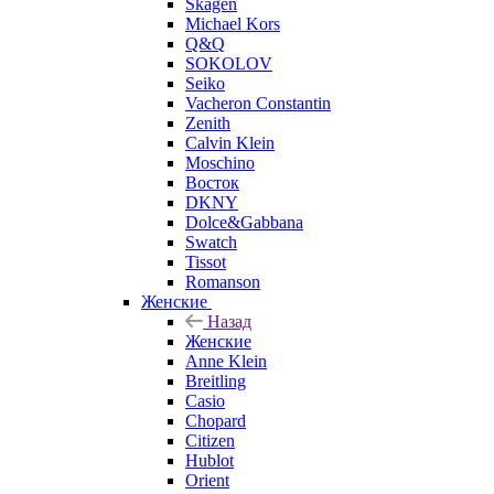
Skagen
Michael Kors
Q&Q
SOKOLOV
Seiko
Vacheron Constantin
Zenith
Calvin Klein
Moschino
Восток
DKNY
Dolce&Gabbana
Swatch
Tissot
Romanson
Женские
Назад
Женские
Anne Klein
Breitling
Casio
Chopard
Citizen
Hublot
Orient