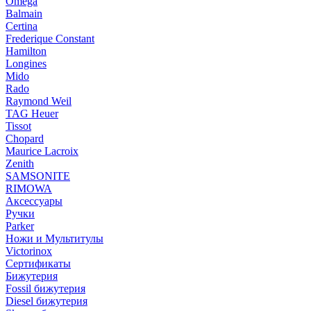
Omega
Balmain
Certina
Frederique Constant
Hamilton
Longines
Mido
Rado
Raymond Weil
TAG Heuer
Tissot
Chopard
Maurice Lacroix
Zenith
SAMSONITE
RIMOWA
Аксессуары
Ручки
Parker
Ножи и Мультитулы
Victorinox
Сертификаты
Бижутерия
Fossil бижутерия
Diesel бижутерия