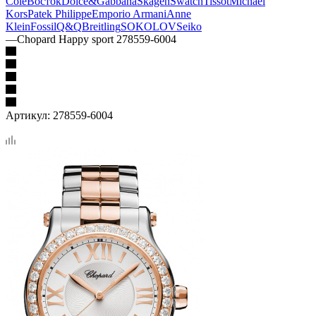
Cole
Восток
Dolce&Gabbana
Skagen
Swatch
Tissot
Michael
Kors
Patek Philippe
Emporio Armani
Anne
Klein
Fossil
Q&Q
Breitling
SOKOLOV
Seiko
—
Chopard Happy sport 278559-6004
Артикул:
278559-6004