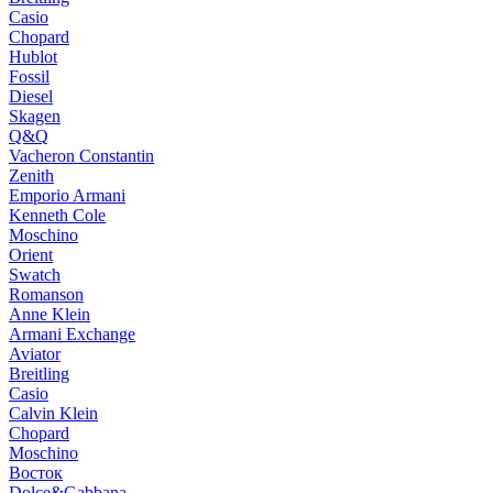
Casio
Chopard
Hublot
Fossil
Diesel
Skagen
Q&Q
Vacheron Constantin
Zenith
Emporio Armani
Kenneth Cole
Moschino
Orient
Swatch
Romanson
Anne Klein
Armani Exchange
Aviator
Breitling
Casio
Calvin Klein
Chopard
Moschino
Восток
Dolce&Gabbana