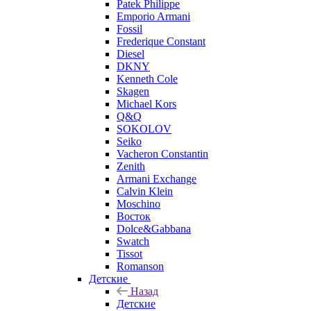
Patek Philippe
Emporio Armani
Fossil
Frederique Constant
Diesel
DKNY
Kenneth Cole
Skagen
Michael Kors
Q&Q
SOKOLOV
Seiko
Vacheron Constantin
Zenith
Armani Exchange
Calvin Klein
Moschino
Восток
Dolce&Gabbana
Swatch
Tissot
Romanson
Детские
Назад
Детские