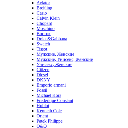
Aviator
Breitling
Casio
Calvin Klein
Chopard
Moschino
Восток
Dolce&Gabbana
Swatch
Tissot
Мужские, Женские
Мужские, Унисекс, Женские
Унисекс, Женские
Citizen
Diesel
DKNY
Emporio armani
Fossil
Michael Kors
Frederique Constant
Hublot
Kenneth Cole
Orient
Patek Philippe
Q&Q