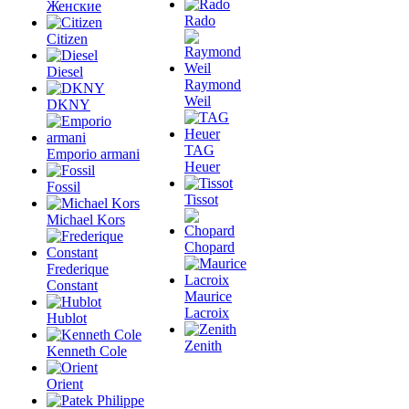
Женские
Rado
Citizen
Diesel
Raymond
Weil
DKNY
TAG
Emporio armani
Heuer
Fossil
Tissot
Michael Kors
Chopard
Frederique
Constant
Maurice
Lacroix
Hublot
Zenith
Kenneth Cole
Orient