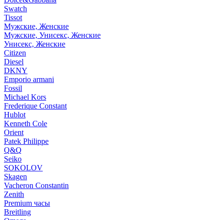
Swatch
Tissot
Мужские, Женские
Мужские, Унисекс, Женские
Унисекс, Женские
Citizen
Diesel
DKNY
Emporio armani
Fossil
Michael Kors
Frederique Constant
Hublot
Kenneth Cole
Orient
Patek Philippe
Q&Q
Seiko
SOKOLOV
Skagen
Vacheron Constantin
Zenith
Premium часы
Breitling