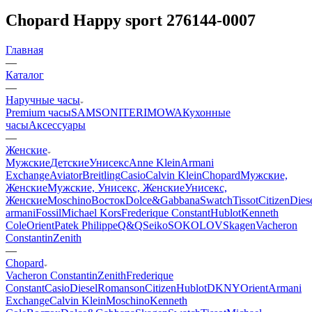
Chopard Happy sport 276144-0007
Главная
—
Каталог
—
Наручные часы
Premium часы
SAMSONITE
RIMOWA
Кухонные
часы
Аксессуары
—
Женские
Мужские
Детские
Унисекс
Anne Klein
Armani
Exchange
Aviator
Breitling
Casio
Calvin Klein
Chopard
Мужские,
Женские
Мужские, Унисекс, Женские
Унисекс,
Женские
Moschino
Восток
Dolce&Gabbana
Swatch
Tissot
Citizen
Dies
armani
Fossil
Michael Kors
Frederique Constant
Hublot
Kenneth
Cole
Orient
Patek Philippe
Q&Q
Seiko
SOKOLOV
Skagen
Vacheron
Constantin
Zenith
—
Chopard
Vacheron Constantin
Zenith
Frederique
Constant
Casio
Diesel
Romanson
Citizen
Hublot
DKNY
Orient
Armani
Exchange
Calvin Klein
Moschino
Kenneth