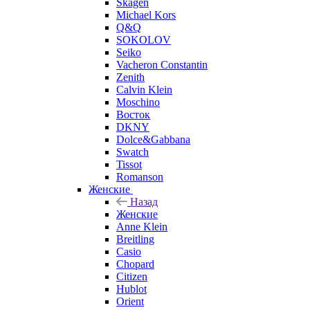
Skagen
Michael Kors
Q&Q
SOKOLOV
Seiko
Vacheron Constantin
Zenith
Calvin Klein
Moschino
Восток
DKNY
Dolce&Gabbana
Swatch
Tissot
Romanson
Женские
Назад
Женские
Anne Klein
Breitling
Casio
Chopard
Citizen
Hublot
Orient