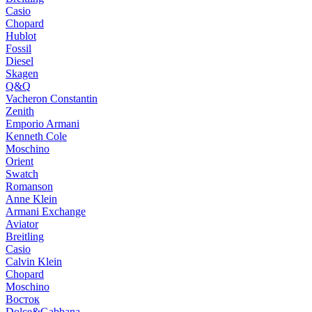
Casio
Chopard
Hublot
Fossil
Diesel
Skagen
Q&Q
Vacheron Constantin
Zenith
Emporio Armani
Kenneth Cole
Moschino
Orient
Swatch
Romanson
Anne Klein
Armani Exchange
Aviator
Breitling
Casio
Calvin Klein
Chopard
Moschino
Восток
Dolce&Gabbana