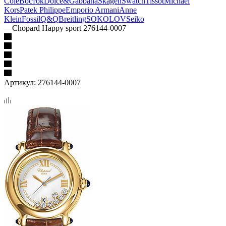
Cole
Восток
Dolce&Gabbana
Skagen
Swatch
Tissot
Michael
Kors
Patek Philippe
Emporio Armani
Anne
Klein
Fossil
Q&Q
Breitling
SOKOLOV
Seiko
—
Chopard Happy sport 276144-0007
Артикул:
276144-0007