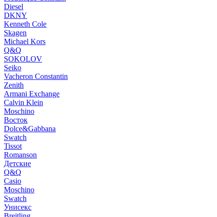
Diesel
DKNY
Kenneth Cole
Skagen
Michael Kors
Q&Q
SOKOLOV
Seiko
Vacheron Constantin
Zenith
Armani Exchange
Calvin Klein
Moschino
Восток
Dolce&Gabbana
Swatch
Tissot
Romanson
Детские
Q&Q
Casio
Moschino
Swatch
Унисекс
Breitling