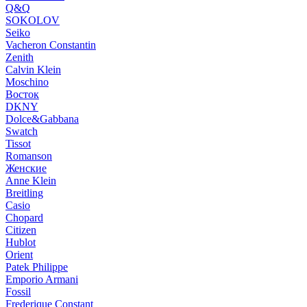
Q&Q
SOKOLOV
Seiko
Vacheron Constantin
Zenith
Calvin Klein
Moschino
Восток
DKNY
Dolce&Gabbana
Swatch
Tissot
Romanson
Женские
Anne Klein
Breitling
Casio
Chopard
Citizen
Hublot
Orient
Patek Philippe
Emporio Armani
Fossil
Frederique Constant