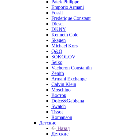
Patek Philippe
Emporio Armani
Fossil
Frederique Constant
Diesel
DKNY
Kenneth Cole
Skagen
Michael Kors
Q&Q
SOKOLOV
Seiko
Vacheron Constantin
Zenith
Armani Exchange
Calvin Klein
Moschino
Восток
Dolce&Gabbana
Swatch
Tissot
Romanson
Детские
Назад
Детские