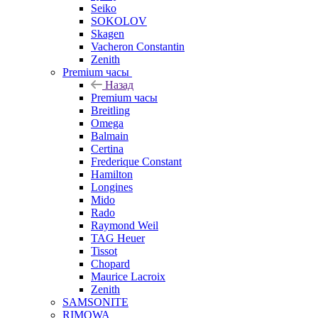
Seiko
SOKOLOV
Skagen
Vacheron Constantin
Zenith
Premium часы
Назад
Premium часы
Breitling
Omega
Balmain
Certina
Frederique Constant
Hamilton
Longines
Mido
Rado
Raymond Weil
TAG Heuer
Tissot
Chopard
Maurice Lacroix
Zenith
SAMSONITE
RIMOWA