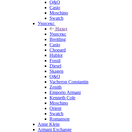
Q&Q
Casio
Moschino
Swatch
Унисекс
Назад
Унисекс
Breitling
Casio
Chopard
Hublot
Fossil
Diesel
Skagen
Q&Q
Vacheron Constantin
Zenith
Emporio Armani
Kenneth Cole
Moschino
Orient
Swatch
Romanson
Anne Klein
Armani Exchange