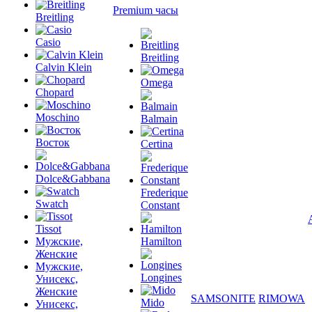
Premium часы
Breitling
Casio
Breitling
Calvin Klein
Omega
Chopard
Moschino
Balmain
Восток
Certina
Dolce&Gabbana
Frederique
Swatch
Constant
Tissot
Мужские,
Hamilton
Женские
Мужские,
Longines
Унисекс,
Женские
SAMSONITE
RIMOWA
Mido
Унисекс,