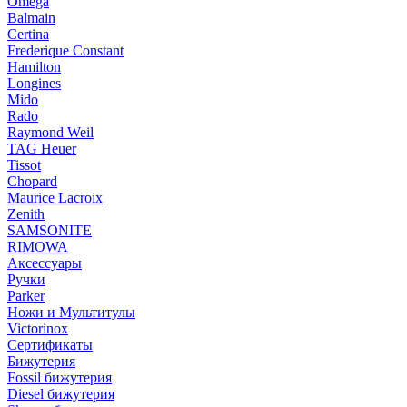
Omega
Balmain
Certina
Frederique Constant
Hamilton
Longines
Mido
Rado
Raymond Weil
TAG Heuer
Tissot
Chopard
Maurice Lacroix
Zenith
SAMSONITE
RIMOWA
Аксессуары
Ручки
Parker
Ножи и Мультитулы
Victorinox
Сертификаты
Бижутерия
Fossil бижутерия
Diesel бижутерия