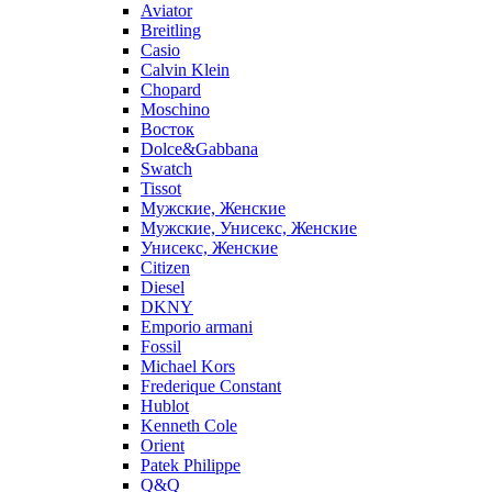
Aviator
Breitling
Casio
Calvin Klein
Chopard
Moschino
Восток
Dolce&Gabbana
Swatch
Tissot
Мужские, Женские
Мужские, Унисекс, Женские
Унисекс, Женские
Citizen
Diesel
DKNY
Emporio armani
Fossil
Michael Kors
Frederique Constant
Hublot
Kenneth Cole
Orient
Patek Philippe
Q&Q