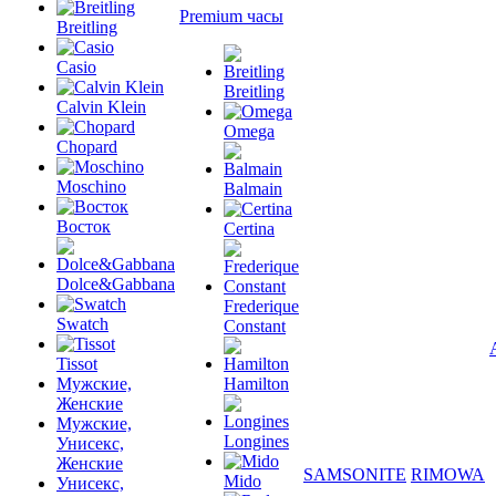
Premium часы
Breitling
Casio
Breitling
Calvin Klein
Omega
Chopard
Moschino
Balmain
Восток
Certina
Dolce&Gabbana
Frederique
Swatch
Constant
Tissot
Мужские,
Hamilton
Женские
Мужские,
Longines
Унисекс,
Женские
SAMSONITE
RIMOWA
Mido
Унисекс,