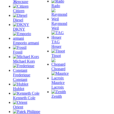
Женские
Rado
Citizen
Diesel
Raymond
Weil
DKNY
TAG
Emporio armani
Heuer
Fossil
Tissot
Michael Kors
Chopard
Frederique
Constant
Maurice
Lacroix
Hublot
Zenith
Kenneth Cole
Orient