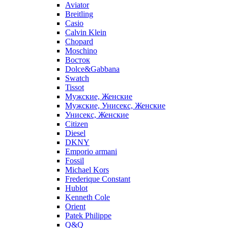
Aviator
Breitling
Casio
Calvin Klein
Chopard
Moschino
Восток
Dolce&Gabbana
Swatch
Tissot
Мужские, Женские
Мужские, Унисекс, Женские
Унисекс, Женские
Citizen
Diesel
DKNY
Emporio armani
Fossil
Michael Kors
Frederique Constant
Hublot
Kenneth Cole
Orient
Patek Philippe
Q&Q