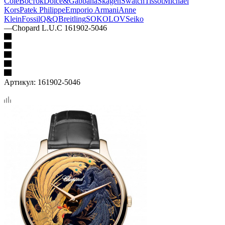
Cole
Восток
Dolce&Gabbana
Skagen
Swatch
Tissot
Michael
Kors
Patek Philippe
Emporio Armani
Anne
Klein
Fossil
Q&Q
Breitling
SOKOLOV
Seiko
—
Chopard L.U.C 161902-5046
Артикул:
161902-5046