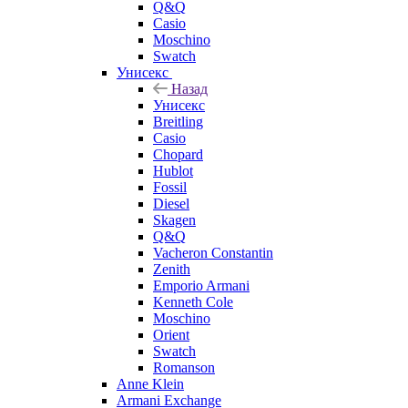
Q&Q
Casio
Moschino
Swatch
Унисекс
Назад
Унисекс
Breitling
Casio
Chopard
Hublot
Fossil
Diesel
Skagen
Q&Q
Vacheron Constantin
Zenith
Emporio Armani
Kenneth Cole
Moschino
Orient
Swatch
Romanson
Anne Klein
Armani Exchange