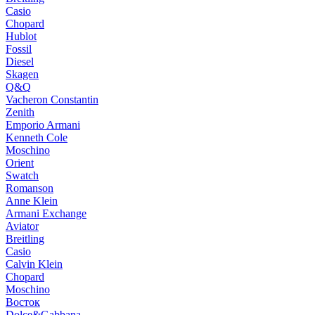
Casio
Chopard
Hublot
Fossil
Diesel
Skagen
Q&Q
Vacheron Constantin
Zenith
Emporio Armani
Kenneth Cole
Moschino
Orient
Swatch
Romanson
Anne Klein
Armani Exchange
Aviator
Breitling
Casio
Calvin Klein
Chopard
Moschino
Восток
Dolce&Gabbana