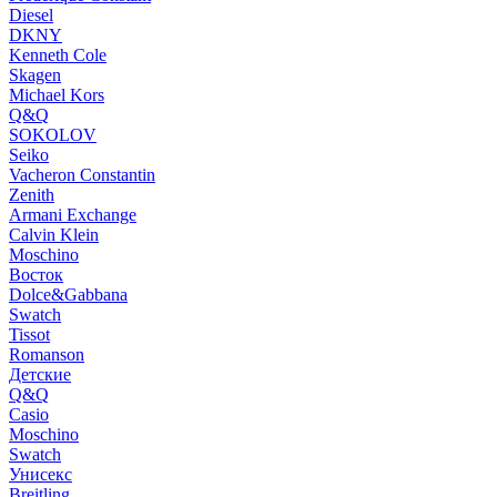
Diesel
DKNY
Kenneth Cole
Skagen
Michael Kors
Q&Q
SOKOLOV
Seiko
Vacheron Constantin
Zenith
Armani Exchange
Calvin Klein
Moschino
Восток
Dolce&Gabbana
Swatch
Tissot
Romanson
Детские
Q&Q
Casio
Moschino
Swatch
Унисекс
Breitling