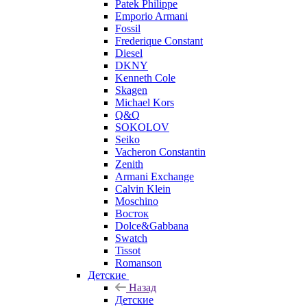
Patek Philippe
Emporio Armani
Fossil
Frederique Constant
Diesel
DKNY
Kenneth Cole
Skagen
Michael Kors
Q&Q
SOKOLOV
Seiko
Vacheron Constantin
Zenith
Armani Exchange
Calvin Klein
Moschino
Восток
Dolce&Gabbana
Swatch
Tissot
Romanson
Детские
Назад
Детские