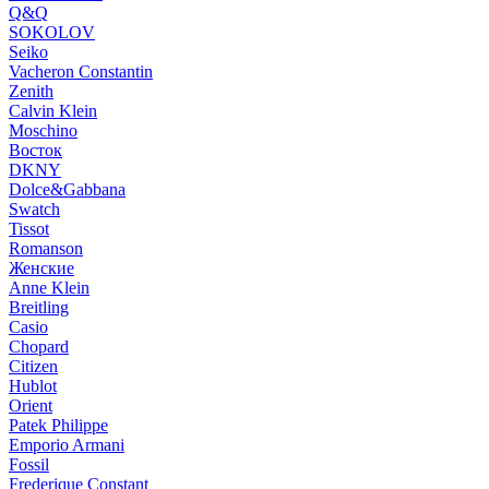
Q&Q
SOKOLOV
Seiko
Vacheron Constantin
Zenith
Calvin Klein
Moschino
Восток
DKNY
Dolce&Gabbana
Swatch
Tissot
Romanson
Женские
Anne Klein
Breitling
Casio
Chopard
Citizen
Hublot
Orient
Patek Philippe
Emporio Armani
Fossil
Frederique Constant