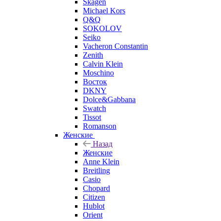
Skagen
Michael Kors
Q&Q
SOKOLOV
Seiko
Vacheron Constantin
Zenith
Calvin Klein
Moschino
Восток
DKNY
Dolce&Gabbana
Swatch
Tissot
Romanson
Женские
Назад
Женские
Anne Klein
Breitling
Casio
Chopard
Citizen
Hublot
Orient