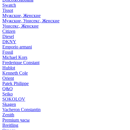
Swatch
Tissot
Мужские, Женские
Мужские, Унисекс, Женские
Унисекс, Женские
Citizen
Diesel
DKNY
Emporio armani
Fossil
Michael Kors
Frederique Constant
Hublot
Kenneth Cole
Orient
Patek Philippe
Q&Q
Seiko
SOKOLOV
Skagen
Vacheron Constantin
Zenith
Premium часы
Breitling