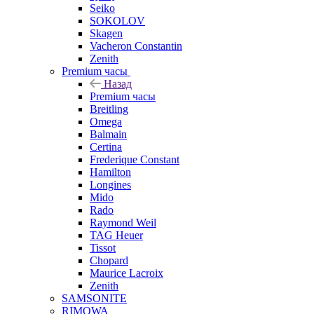
Seiko
SOKOLOV
Skagen
Vacheron Constantin
Zenith
Premium часы
Назад
Premium часы
Breitling
Omega
Balmain
Certina
Frederique Constant
Hamilton
Longines
Mido
Rado
Raymond Weil
TAG Heuer
Tissot
Chopard
Maurice Lacroix
Zenith
SAMSONITE
RIMOWA