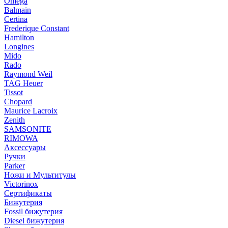
Omega
Balmain
Certina
Frederique Constant
Hamilton
Longines
Mido
Rado
Raymond Weil
TAG Heuer
Tissot
Chopard
Maurice Lacroix
Zenith
SAMSONITE
RIMOWA
Аксессуары
Ручки
Parker
Ножи и Мультитулы
Victorinox
Сертификаты
Бижутерия
Fossil бижутерия
Diesel бижутерия