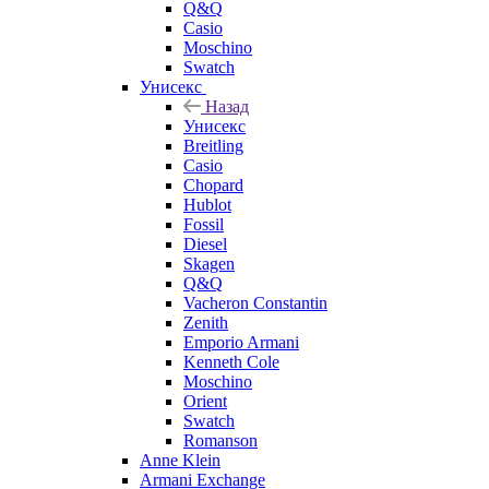
Q&Q
Casio
Moschino
Swatch
Унисекс
Назад
Унисекс
Breitling
Casio
Chopard
Hublot
Fossil
Diesel
Skagen
Q&Q
Vacheron Constantin
Zenith
Emporio Armani
Kenneth Cole
Moschino
Orient
Swatch
Romanson
Anne Klein
Armani Exchange