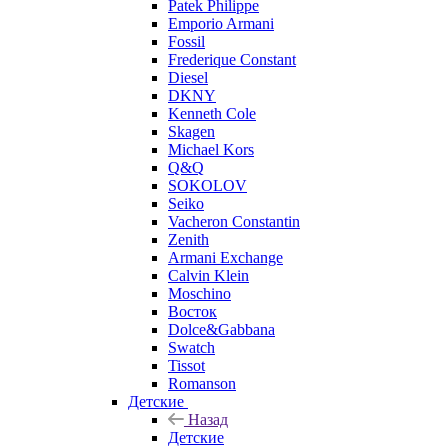
Patek Philippe
Emporio Armani
Fossil
Frederique Constant
Diesel
DKNY
Kenneth Cole
Skagen
Michael Kors
Q&Q
SOKOLOV
Seiko
Vacheron Constantin
Zenith
Armani Exchange
Calvin Klein
Moschino
Восток
Dolce&Gabbana
Swatch
Tissot
Romanson
Детские
Назад
Детские