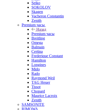
Seiko
SOKOLOV
Skagen
Vacheron Constantin
Zenith
Premium часы
Назад
Premium часы
Breitling
Omega
Balmain
Certina
Frederique Constant
Hamilton
Longines
Mido
Rado
Raymond Weil
TAG Heuer
Tissot
Chopard
Maurice Lacroix
Zenith
SAMSONITE
RIMOWA