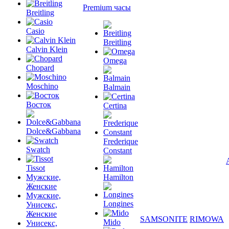
Premium часы
Breitling
Casio
Breitling
Calvin Klein
Omega
Chopard
Moschino
Balmain
Восток
Certina
Dolce&Gabbana
Frederique
Swatch
Constant
Tissot
Мужские,
Hamilton
Женские
Мужские,
Longines
Унисекс,
Женские
SAMSONITE
RIMOWA
Mido
Унисекс,