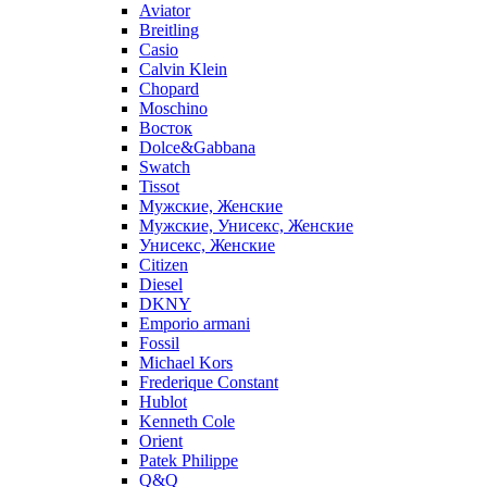
Aviator
Breitling
Casio
Calvin Klein
Chopard
Moschino
Восток
Dolce&Gabbana
Swatch
Tissot
Мужские, Женские
Мужские, Унисекс, Женские
Унисекс, Женские
Citizen
Diesel
DKNY
Emporio armani
Fossil
Michael Kors
Frederique Constant
Hublot
Kenneth Cole
Orient
Patek Philippe
Q&Q