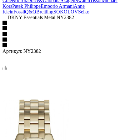
Cole
Восток
Dolce&Gabbana
Skagen
Swatch
Tissot
Michael
Kors
Patek Philippe
Emporio Armani
Anne
Klein
Fossil
Q&Q
Breitling
SOKOLOV
Seiko
—
DKNY Essentials Metal NY2382
Артикул:
NY2382