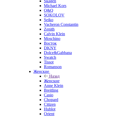
Skagen
Michael Kors
Q&Q
SOKOLOV
Seiko
Vacheron Constantin
Zenith
Calvin Klein
Moschino
Восток
DKNY
Dolce&Gabbana
Swatch
Tissot
Romanson
Женские
Назад
Женские
Anne Klein
Breitling
Casio
Chopard
Citizen
Hublot
Orient