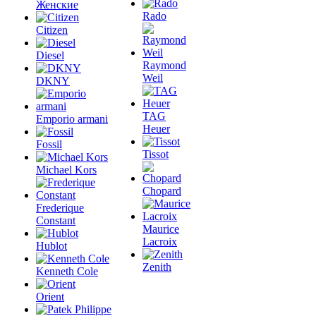
Женские
Rado
Citizen
Diesel
Raymond
Weil
DKNY
TAG
Emporio armani
Heuer
Fossil
Tissot
Michael Kors
Chopard
Frederique
Constant
Maurice
Lacroix
Hublot
Zenith
Kenneth Cole
Orient