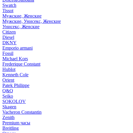
Swatch
Tissot
Мужские, Женские
Мужские, Унисекс, Женские
Унисекс, Женские
Citizen
Diesel
DKNY
Emporio armani
Fossil
Michael Kors
Frederique Constant
Hublot
Kenneth Cole
Orient
Patek Philippe
Q&Q
Seiko
SOKOLOV
Skagen
Vacheron Constantin
Zenith
Premium часы
Breitling