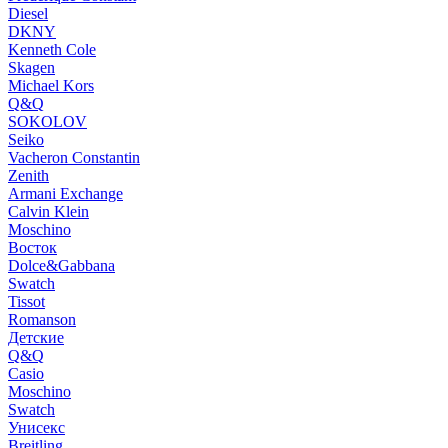
Diesel
DKNY
Kenneth Cole
Skagen
Michael Kors
Q&Q
SOKOLOV
Seiko
Vacheron Constantin
Zenith
Armani Exchange
Calvin Klein
Moschino
Восток
Dolce&Gabbana
Swatch
Tissot
Romanson
Детские
Q&Q
Casio
Moschino
Swatch
Унисекс
Breitling