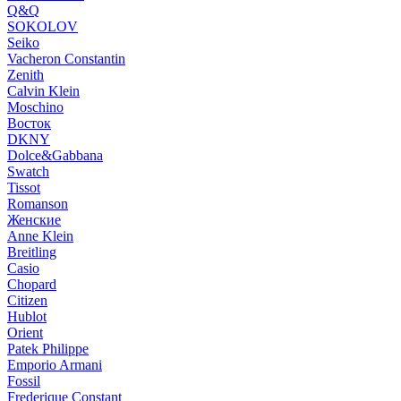
Q&Q
SOKOLOV
Seiko
Vacheron Constantin
Zenith
Calvin Klein
Moschino
Восток
DKNY
Dolce&Gabbana
Swatch
Tissot
Romanson
Женские
Anne Klein
Breitling
Casio
Chopard
Citizen
Hublot
Orient
Patek Philippe
Emporio Armani
Fossil
Frederique Constant