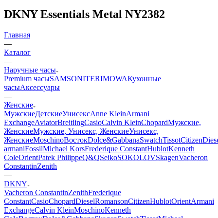
DKNY Essentials Metal NY2382
Главная
—
Каталог
—
Наручные часы
Premium часы
SAMSONITE
RIMOWA
Кухонные
часы
Аксессуары
—
Женские
Мужские
Детские
Унисекс
Anne Klein
Armani
Exchange
Aviator
Breitling
Casio
Calvin Klein
Chopard
Мужские,
Женские
Мужские, Унисекс, Женские
Унисекс,
Женские
Moschino
Восток
Dolce&Gabbana
Swatch
Tissot
Citizen
Dies
armani
Fossil
Michael Kors
Frederique Constant
Hublot
Kenneth
Cole
Orient
Patek Philippe
Q&Q
Seiko
SOKOLOV
Skagen
Vacheron
Constantin
Zenith
—
DKNY
Vacheron Constantin
Zenith
Frederique
Constant
Casio
Chopard
Diesel
Romanson
Citizen
Hublot
Orient
Armani
Exchange
Calvin Klein
Moschino
Kenneth