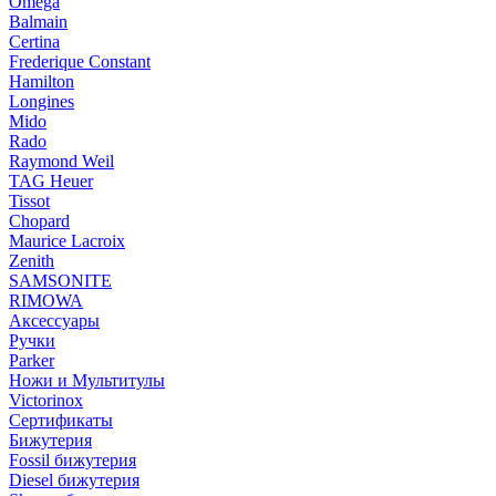
Omega
Balmain
Certina
Frederique Constant
Hamilton
Longines
Mido
Rado
Raymond Weil
TAG Heuer
Tissot
Chopard
Maurice Lacroix
Zenith
SAMSONITE
RIMOWA
Аксессуары
Ручки
Parker
Ножи и Мультитулы
Victorinox
Сертификаты
Бижутерия
Fossil бижутерия
Diesel бижутерия