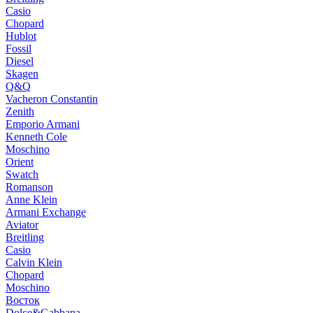
Casio
Chopard
Hublot
Fossil
Diesel
Skagen
Q&Q
Vacheron Constantin
Zenith
Emporio Armani
Kenneth Cole
Moschino
Orient
Swatch
Romanson
Anne Klein
Armani Exchange
Aviator
Breitling
Casio
Calvin Klein
Chopard
Moschino
Восток
Dolce&Gabbana