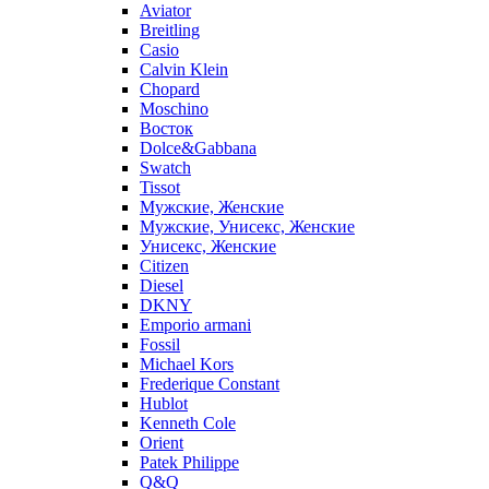
Aviator
Breitling
Casio
Calvin Klein
Chopard
Moschino
Восток
Dolce&Gabbana
Swatch
Tissot
Мужские, Женские
Мужские, Унисекс, Женские
Унисекс, Женские
Citizen
Diesel
DKNY
Emporio armani
Fossil
Michael Kors
Frederique Constant
Hublot
Kenneth Cole
Orient
Patek Philippe
Q&Q