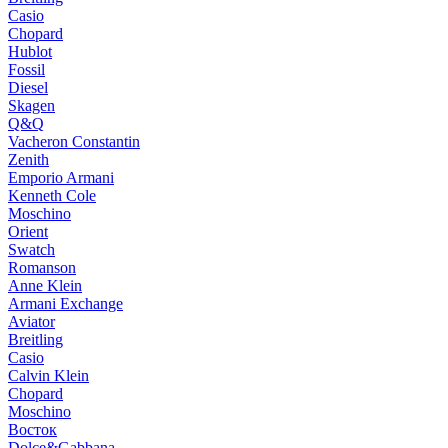
Casio
Chopard
Hublot
Fossil
Diesel
Skagen
Q&Q
Vacheron Constantin
Zenith
Emporio Armani
Kenneth Cole
Moschino
Orient
Swatch
Romanson
Anne Klein
Armani Exchange
Aviator
Breitling
Casio
Calvin Klein
Chopard
Moschino
Восток
Dolce&Gabbana