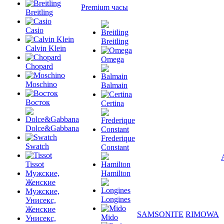
Premium часы
Breitling
Casio
Breitling
Calvin Klein
Omega
Chopard
Moschino
Balmain
Восток
Certina
Dolce&Gabbana
Frederique
Swatch
Constant
Tissot
Мужские,
Hamilton
Женские
Мужские,
Longines
Унисекс,
Женские
SAMSONITE
RIMOWA
Mido
Унисекс,