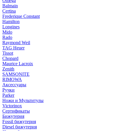
Omega
Balmain
Certina
Frederique Constant
Hamilton
Longines
Mido
Rado
Raymond Weil
TAG Heuer
Tissot
Chopard
Maurice Lacroix
Zenith
SAMSONITE
RIMOWA
Аксессуары
Ручки
Parker
Ножи и Мультитулы
Victorinox
Сертификаты
Бижутерия
Fossil бижутерия
Diesel бижутерия