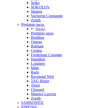
Seiko
SOKOLOV
Skagen
Vacheron Constantin
Zenith
Premium часы
Назад
Premium часы
Breitling
Omega
Balmain
Certina
Frederique Constant
Hamilton
Longines
Mido
Rado
Raymond Weil
TAG Heuer
Tissot
Chopard
Maurice Lacroix
Zenith
SAMSONITE
RIMOWA