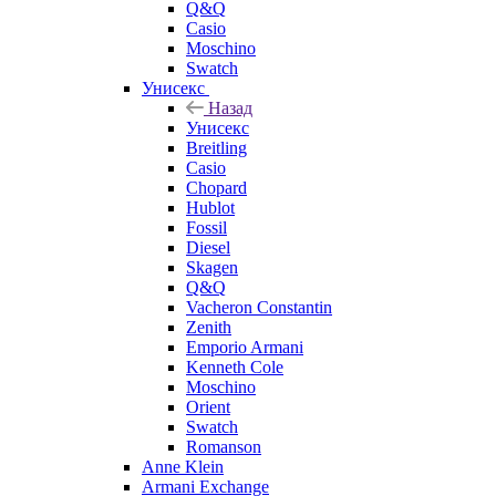
Q&Q
Casio
Moschino
Swatch
Унисекс
Назад
Унисекс
Breitling
Casio
Chopard
Hublot
Fossil
Diesel
Skagen
Q&Q
Vacheron Constantin
Zenith
Emporio Armani
Kenneth Cole
Moschino
Orient
Swatch
Romanson
Anne Klein
Armani Exchange