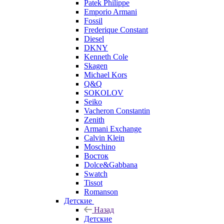
Patek Philippe
Emporio Armani
Fossil
Frederique Constant
Diesel
DKNY
Kenneth Cole
Skagen
Michael Kors
Q&Q
SOKOLOV
Seiko
Vacheron Constantin
Zenith
Armani Exchange
Calvin Klein
Moschino
Восток
Dolce&Gabbana
Swatch
Tissot
Romanson
Детские
Назад
Детские