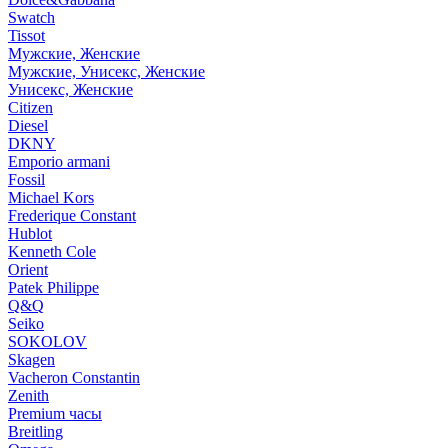
Swatch
Tissot
Мужские, Женские
Мужские, Унисекс, Женские
Унисекс, Женские
Citizen
Diesel
DKNY
Emporio armani
Fossil
Michael Kors
Frederique Constant
Hublot
Kenneth Cole
Orient
Patek Philippe
Q&Q
Seiko
SOKOLOV
Skagen
Vacheron Constantin
Zenith
Premium часы
Breitling