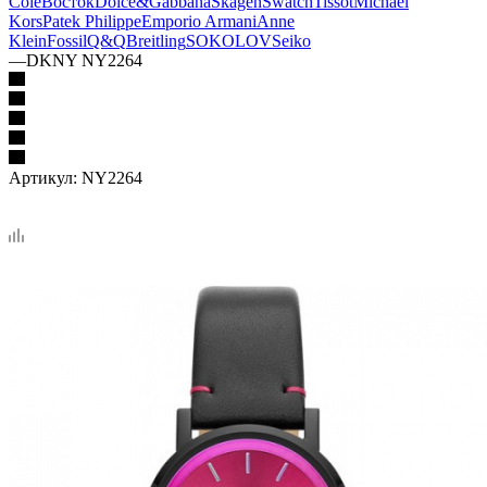
Cole
Восток
Dolce&Gabbana
Skagen
Swatch
Tissot
Michael
Kors
Patek Philippe
Emporio Armani
Anne
Klein
Fossil
Q&Q
Breitling
SOKOLOV
Seiko
—
DKNY NY2264
Артикул:
NY2264