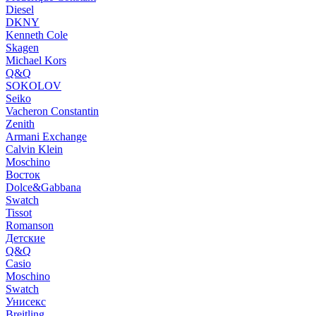
Diesel
DKNY
Kenneth Cole
Skagen
Michael Kors
Q&Q
SOKOLOV
Seiko
Vacheron Constantin
Zenith
Armani Exchange
Calvin Klein
Moschino
Восток
Dolce&Gabbana
Swatch
Tissot
Romanson
Детские
Q&Q
Casio
Moschino
Swatch
Унисекс
Breitling