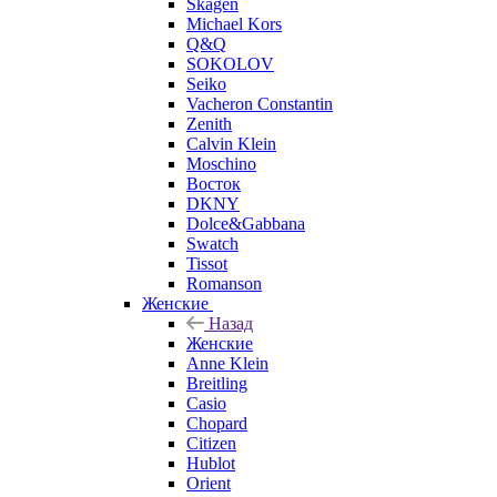
Skagen
Michael Kors
Q&Q
SOKOLOV
Seiko
Vacheron Constantin
Zenith
Calvin Klein
Moschino
Восток
DKNY
Dolce&Gabbana
Swatch
Tissot
Romanson
Женские
Назад
Женские
Anne Klein
Breitling
Casio
Chopard
Citizen
Hublot
Orient