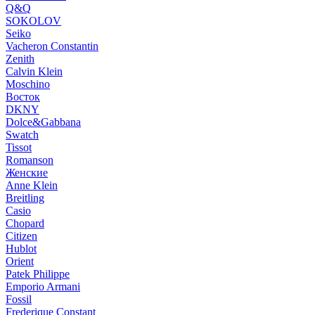
Q&Q
SOKOLOV
Seiko
Vacheron Constantin
Zenith
Calvin Klein
Moschino
Восток
DKNY
Dolce&Gabbana
Swatch
Tissot
Romanson
Женские
Anne Klein
Breitling
Casio
Chopard
Citizen
Hublot
Orient
Patek Philippe
Emporio Armani
Fossil
Frederique Constant