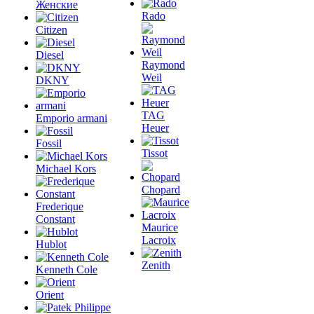
Женские
Rado
Citizen
Diesel
Raymond
Weil
DKNY
TAG
Emporio armani
Heuer
Fossil
Tissot
Michael Kors
Chopard
Frederique
Constant
Maurice
Lacroix
Hublot
Zenith
Kenneth Cole
Orient