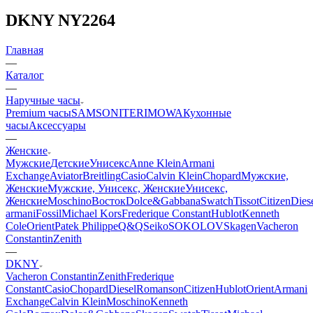
DKNY NY2264
Главная
—
Каталог
—
Наручные часы
Premium часы
SAMSONITE
RIMOWA
Кухонные
часы
Аксессуары
—
Женские
Мужские
Детские
Унисекс
Anne Klein
Armani
Exchange
Aviator
Breitling
Casio
Calvin Klein
Chopard
Мужские,
Женские
Мужские, Унисекс, Женские
Унисекс,
Женские
Moschino
Восток
Dolce&Gabbana
Swatch
Tissot
Citizen
Dies
armani
Fossil
Michael Kors
Frederique Constant
Hublot
Kenneth
Cole
Orient
Patek Philippe
Q&Q
Seiko
SOKOLOV
Skagen
Vacheron
Constantin
Zenith
—
DKNY
Vacheron Constantin
Zenith
Frederique
Constant
Casio
Chopard
Diesel
Romanson
Citizen
Hublot
Orient
Armani
Exchange
Calvin Klein
Moschino
Kenneth