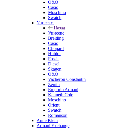
Q&Q
Casio
Moschino
Swatch
Унисекс
Назад
Унисекс
Breitling
Casio
Chopard
Hublot
Fossil
Diesel
Skagen
Q&Q
Vacheron Constantin
Zenith
Emporio Armani
Kenneth Cole
Moschino
Orient
Swatch
Romanson
Anne Klein
Armani Exchange