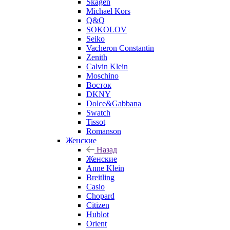
Skagen
Michael Kors
Q&Q
SOKOLOV
Seiko
Vacheron Constantin
Zenith
Calvin Klein
Moschino
Восток
DKNY
Dolce&Gabbana
Swatch
Tissot
Romanson
Женские
Назад
Женские
Anne Klein
Breitling
Casio
Chopard
Citizen
Hublot
Orient