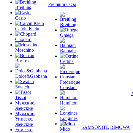
Premium часы
Breitling
Casio
Breitling
Calvin Klein
Omega
Chopard
Moschino
Balmain
Восток
Certina
Dolce&Gabbana
Frederique
Swatch
Constant
Tissot
Мужские,
Hamilton
Женские
Мужские,
Longines
Унисекс,
Женские
SAMSONITE
RIMOWA
Mido
Унисекс,