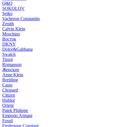
Q&Q
SOKOLOV
Seiko
Vacheron Constantin
Zenith
Calvin Klein
Moschino
Восток
DKNY
Dolce&Gabbana
Swatch
Tissot
Romanson
Женские
Anne Klein
Breitling
Casio
Chopard
Citizen
Hublot
Orient
Patek Philippe
Emporio Armani
Fossil
Frederique Constant