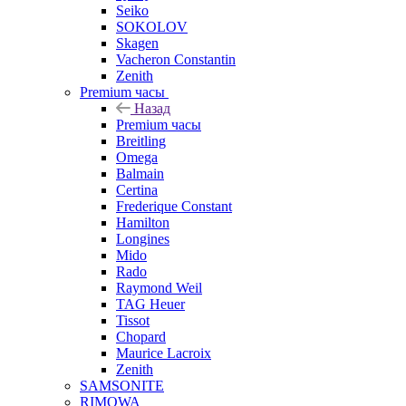
Seiko
SOKOLOV
Skagen
Vacheron Constantin
Zenith
Premium часы
Назад
Premium часы
Breitling
Omega
Balmain
Certina
Frederique Constant
Hamilton
Longines
Mido
Rado
Raymond Weil
TAG Heuer
Tissot
Chopard
Maurice Lacroix
Zenith
SAMSONITE
RIMOWA