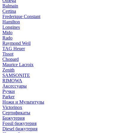
Omega
Balmain
Certina
Frederique Constant
Hamilton
Longines
Mido
Rado
Raymond Weil
TAG Heuer
Tissot
Chopard
Maurice Lacroix
Zenith
SAMSONITE
RIMOWA
Аксессуары
Ручки
Parker
Ножи и Мультитулы
Victorinox
Сертификаты
Бижутерия
Fossil бижутерия
Diesel бижутерия