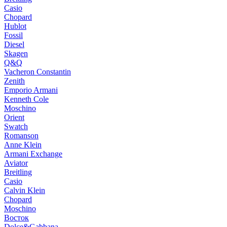
Casio
Chopard
Hublot
Fossil
Diesel
Skagen
Q&Q
Vacheron Constantin
Zenith
Emporio Armani
Kenneth Cole
Moschino
Orient
Swatch
Romanson
Anne Klein
Armani Exchange
Aviator
Breitling
Casio
Calvin Klein
Chopard
Moschino
Восток
Dolce&Gabbana