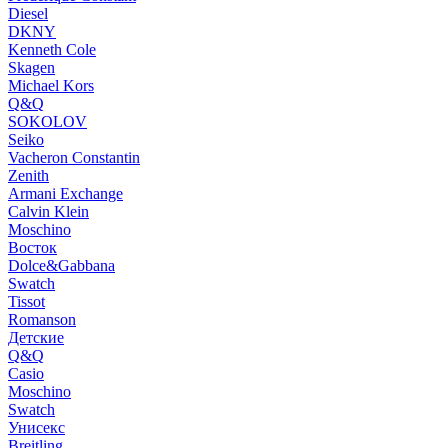
Diesel
DKNY
Kenneth Cole
Skagen
Michael Kors
Q&Q
SOKOLOV
Seiko
Vacheron Constantin
Zenith
Armani Exchange
Calvin Klein
Moschino
Восток
Dolce&Gabbana
Swatch
Tissot
Romanson
Детские
Q&Q
Casio
Moschino
Swatch
Унисекс
Breitling