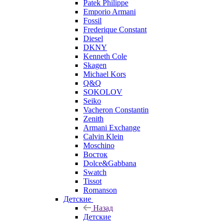
Patek Philippe
Emporio Armani
Fossil
Frederique Constant
Diesel
DKNY
Kenneth Cole
Skagen
Michael Kors
Q&Q
SOKOLOV
Seiko
Vacheron Constantin
Zenith
Armani Exchange
Calvin Klein
Moschino
Восток
Dolce&Gabbana
Swatch
Tissot
Romanson
Детские
Назад
Детские