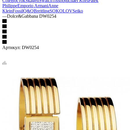
Cole
Восток
Skagen
Swatch
Tissot
Michael Kors
Patek
Philippe
Emporio Armani
Anne
Klein
Fossil
Q&Q
Breitling
SOKOLOV
Seiko
—
Dolce&Gabbana DW0254
Артикул:
DW0254