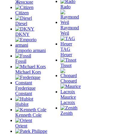
Женские
Rado
Citizen
Diesel
Raymond
Weil
DKNY
TAG
Emporio armani
Heuer
Fossil
Tissot
Michael Kors
Chopard
Frederique
Constant
Maurice
Lacroix
Hublot
Zenith
Kenneth Cole
Orient