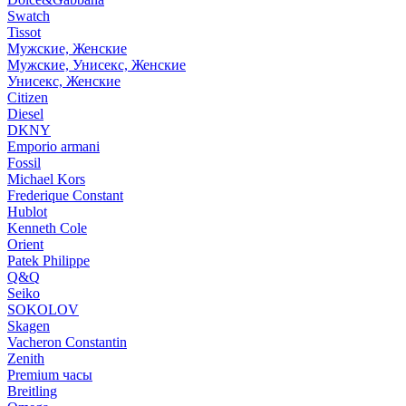
Swatch
Tissot
Мужские, Женские
Мужские, Унисекс, Женские
Унисекс, Женские
Citizen
Diesel
DKNY
Emporio armani
Fossil
Michael Kors
Frederique Constant
Hublot
Kenneth Cole
Orient
Patek Philippe
Q&Q
Seiko
SOKOLOV
Skagen
Vacheron Constantin
Zenith
Premium часы
Breitling