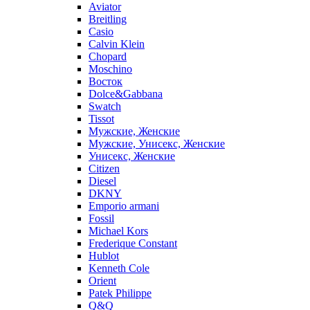
Aviator
Breitling
Casio
Calvin Klein
Chopard
Moschino
Восток
Dolce&Gabbana
Swatch
Tissot
Мужские, Женские
Мужские, Унисекс, Женские
Унисекс, Женские
Citizen
Diesel
DKNY
Emporio armani
Fossil
Michael Kors
Frederique Constant
Hublot
Kenneth Cole
Orient
Patek Philippe
Q&Q