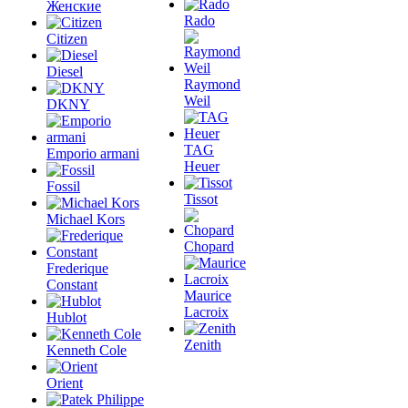
Женские
Rado
Citizen
Diesel
Raymond
Weil
DKNY
TAG
Emporio armani
Heuer
Fossil
Tissot
Michael Kors
Chopard
Frederique
Constant
Maurice
Lacroix
Hublot
Zenith
Kenneth Cole
Orient