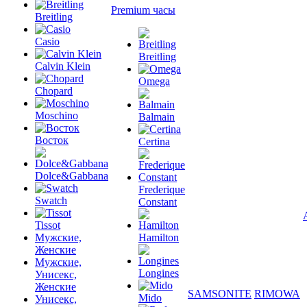
Premium часы
Breitling
Casio
Breitling
Calvin Klein
Omega
Chopard
Moschino
Balmain
Восток
Certina
Dolce&Gabbana
Frederique
Swatch
Constant
Tissot
Мужские,
Hamilton
Женские
Мужские,
Longines
Унисекс,
Женские
SAMSONITE
RIMOWA
Mido
Унисекс,