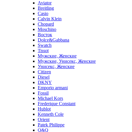
Aviator
Breitling
Casio
Calvin Klein
Chopard
Moschino
Восток
Dolce&Gabbana
Swatch
Tissot
Мужские, Женские
Мужские, Унисекс, Женские
Унисекс, Женские
Citizen
Diesel
DKNY
Emporio armani
Fossil
Michael Kors
Frederique Constant
Hublot
Kenneth Cole
Orient
Patek Philippe
Q&Q