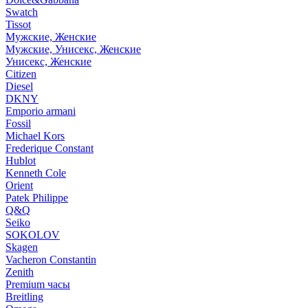
Swatch
Tissot
Мужские, Женские
Мужские, Унисекс, Женские
Унисекс, Женские
Citizen
Diesel
DKNY
Emporio armani
Fossil
Michael Kors
Frederique Constant
Hublot
Kenneth Cole
Orient
Patek Philippe
Q&Q
Seiko
SOKOLOV
Skagen
Vacheron Constantin
Zenith
Premium часы
Breitling