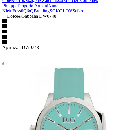
Cole
Восток
Skagen
Swatch
Tissot
Michael Kors
Patek
Philippe
Emporio Armani
Anne
Klein
Fossil
Q&Q
Breitling
SOKOLOV
Seiko
—
Dolce&Gabbana DW0748
Артикул:
DW0748