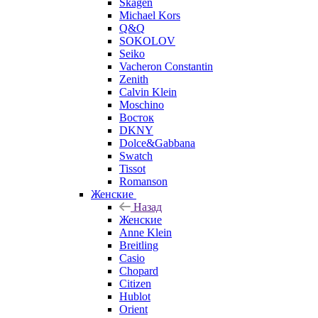
Skagen
Michael Kors
Q&Q
SOKOLOV
Seiko
Vacheron Constantin
Zenith
Calvin Klein
Moschino
Восток
DKNY
Dolce&Gabbana
Swatch
Tissot
Romanson
Женские
Назад
Женские
Anne Klein
Breitling
Casio
Chopard
Citizen
Hublot
Orient