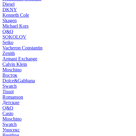
Diesel
DKNY
Kenneth Cole
Skagen
Michael Kors
Q&Q
SOKOLOV
Seiko
Vacheron Constantin
Zenith
Armani Exchange
Calvin Klein
Moschino
Восток
Dolce&Gabbana
Swatch
Tissot
Romanson
Детские
Q&Q
Casio
Moschino
Swatch
Унисекс
Breitling