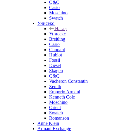
Q&Q
Casio
Moschino
Swatch
Унисекс
Назад
Унисекс
Breitling
Casio
Chopard
Hublot
Fossil
Diesel
Skagen
Q&Q
Vacheron Constantin
Zenith
Emporio Armani
Kenneth Cole
Moschino
Orient
Swatch
Romanson
Anne Klein
Armani Exchange