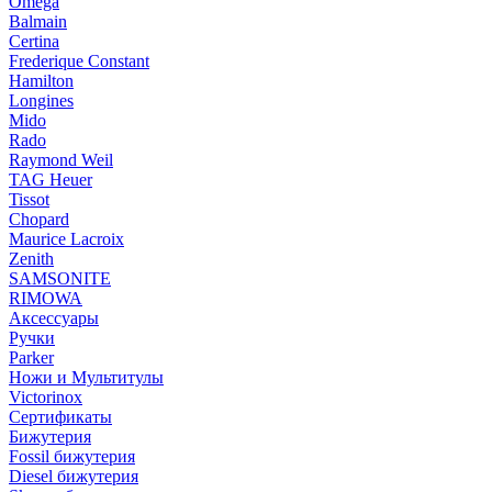
Omega
Balmain
Certina
Frederique Constant
Hamilton
Longines
Mido
Rado
Raymond Weil
TAG Heuer
Tissot
Chopard
Maurice Lacroix
Zenith
SAMSONITE
RIMOWA
Аксессуары
Ручки
Parker
Ножи и Мультитулы
Victorinox
Сертификаты
Бижутерия
Fossil бижутерия
Diesel бижутерия