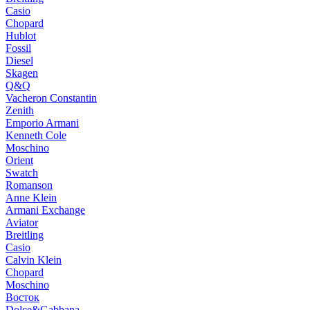
Casio
Chopard
Hublot
Fossil
Diesel
Skagen
Q&Q
Vacheron Constantin
Zenith
Emporio Armani
Kenneth Cole
Moschino
Orient
Swatch
Romanson
Anne Klein
Armani Exchange
Aviator
Breitling
Casio
Calvin Klein
Chopard
Moschino
Восток
Dolce&Gabbana