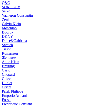
Q&Q
SOKOLOV
Seiko
Vacheron Constantin
Zenith
Calvin Klein
Moschino
Восток
DKNY
Dolce&Gabbana
Swatch
Tissot
Romanson
Женские
Anne Klein
Breitling
Casio
Chopard
Citizen
Hublot
Orient
Patek Philippe
Emporio Armani
Fossil
Frederique Constant