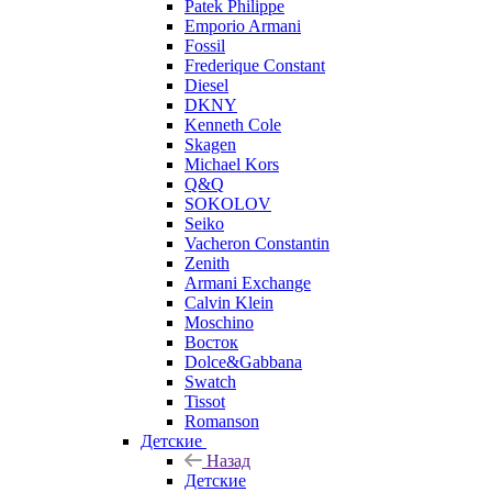
Patek Philippe
Emporio Armani
Fossil
Frederique Constant
Diesel
DKNY
Kenneth Cole
Skagen
Michael Kors
Q&Q
SOKOLOV
Seiko
Vacheron Constantin
Zenith
Armani Exchange
Calvin Klein
Moschino
Восток
Dolce&Gabbana
Swatch
Tissot
Romanson
Детские
Назад
Детские