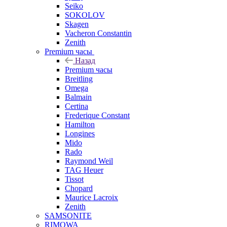
Seiko
SOKOLOV
Skagen
Vacheron Constantin
Zenith
Premium часы
Назад
Premium часы
Breitling
Omega
Balmain
Certina
Frederique Constant
Hamilton
Longines
Mido
Rado
Raymond Weil
TAG Heuer
Tissot
Chopard
Maurice Lacroix
Zenith
SAMSONITE
RIMOWA