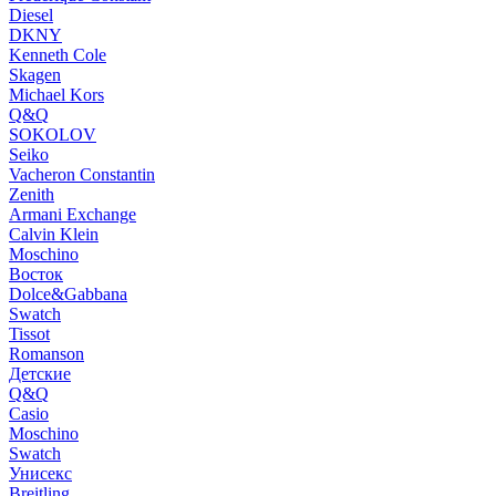
Diesel
DKNY
Kenneth Cole
Skagen
Michael Kors
Q&Q
SOKOLOV
Seiko
Vacheron Constantin
Zenith
Armani Exchange
Calvin Klein
Moschino
Восток
Dolce&Gabbana
Swatch
Tissot
Romanson
Детские
Q&Q
Casio
Moschino
Swatch
Унисекс
Breitling