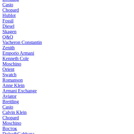
Casio
Chopard
Hublot
Fossil
Diesel
Skagen
Q&Q
Vacheron Constantin
Zenith
Emporio Armani
Kenneth Cole
Moschino
Orient
Swatch
Romanson
Anne Klein
Armani Exchange
Aviator
Breitling
Casio
Calvin Klein
Chopard
Moschino
Восток
Dolce&Gabbana