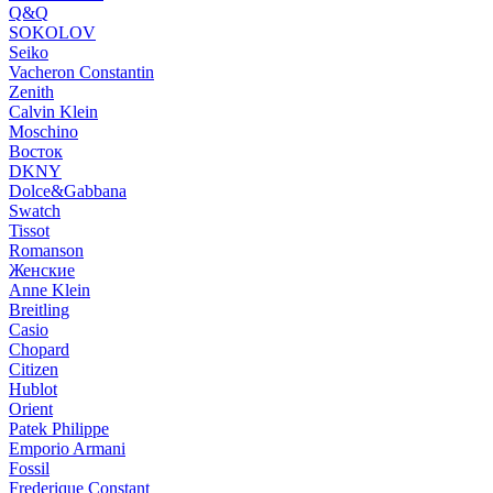
Q&Q
SOKOLOV
Seiko
Vacheron Constantin
Zenith
Calvin Klein
Moschino
Восток
DKNY
Dolce&Gabbana
Swatch
Tissot
Romanson
Женские
Anne Klein
Breitling
Casio
Chopard
Citizen
Hublot
Orient
Patek Philippe
Emporio Armani
Fossil
Frederique Constant