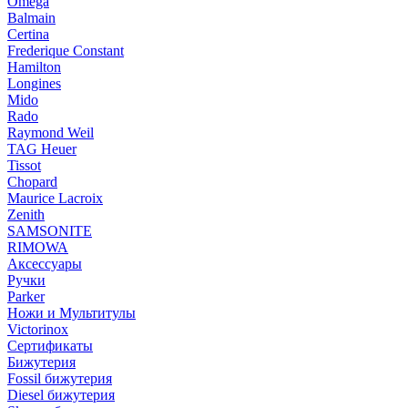
Omega
Balmain
Certina
Frederique Constant
Hamilton
Longines
Mido
Rado
Raymond Weil
TAG Heuer
Tissot
Chopard
Maurice Lacroix
Zenith
SAMSONITE
RIMOWA
Аксессуары
Ручки
Parker
Ножи и Мультитулы
Victorinox
Сертификаты
Бижутерия
Fossil бижутерия
Diesel бижутерия