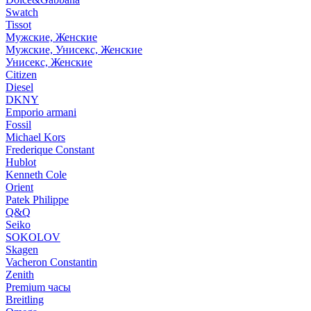
Swatch
Tissot
Мужские, Женские
Мужские, Унисекс, Женские
Унисекс, Женские
Citizen
Diesel
DKNY
Emporio armani
Fossil
Michael Kors
Frederique Constant
Hublot
Kenneth Cole
Orient
Patek Philippe
Q&Q
Seiko
SOKOLOV
Skagen
Vacheron Constantin
Zenith
Premium часы
Breitling