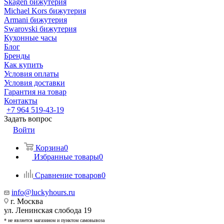
Skagen бижутерия
Michael Kors бижутерия
Armani бижутерия
Swarovski бижутерия
Кухонные часы
Блог
Бренды
Как купить
Условия оплаты
Условия доставки
Гарантия на товар
Контакты
+7 964 519-43-19
Задать вопрос
Войти
Корзина
0
Избранные товары
0
Сравнение товаров
0
info@luckyhours.ru
г. Москва
ул. Ленинская слобода 19
* не является магазином и пунктом самовывоза