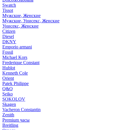
Swatch
Tissot
Мужские, Женские
Мужские, Унисекс, Женские
Унисекс, Женские
Citizen
Diesel
DKNY
Emporio armani
Fossil
Michael Kors
Frederique Constant
Hublot
Kenneth Cole
Orient
Patek Philippe
Q&Q
Seiko
SOKOLOV
Skagen
Vacheron Constantin
Zenith
Premium часы
Breitling