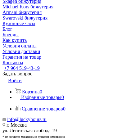
Skagen бижутерия
Michael Kors бижутерия
Armani бижутерия
Swarovski бижутерия
Кухонные часы
Блог
Бренды
Как купить
Условия оплаты
Условия доставки
Гарантия на товар
Контакты
+7 964 519-43-19
Задать вопрос
Войти
Корзина
0
Избранные товары
0
Сравнение товаров
0
info@luckyhours.ru
г. Москва
ул. Ленинская слобода 19
* не является магазином и пунктом самовывоза