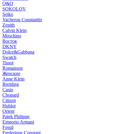
Q&Q
SOKOLOV
Seiko
Vacheron Constantin
Zenith
Calvin Klein
Moschino
Восток
DKNY
Dolce&Gabbana
Swatch
Tissot
Romanson
Женские
Anne Klein
Breitling
Casio
Chopard
Citizen
Hublot
Orient
Patek Philippe
Emporio Armani
Fossil
Frederique Constant