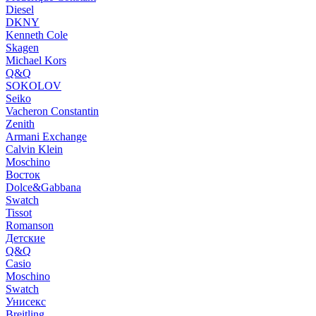
Diesel
DKNY
Kenneth Cole
Skagen
Michael Kors
Q&Q
SOKOLOV
Seiko
Vacheron Constantin
Zenith
Armani Exchange
Calvin Klein
Moschino
Восток
Dolce&Gabbana
Swatch
Tissot
Romanson
Детские
Q&Q
Casio
Moschino
Swatch
Унисекс
Breitling