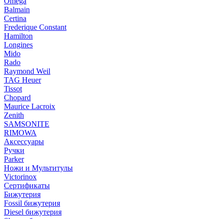
Omega
Balmain
Certina
Frederique Constant
Hamilton
Longines
Mido
Rado
Raymond Weil
TAG Heuer
Tissot
Chopard
Maurice Lacroix
Zenith
SAMSONITE
RIMOWA
Аксессуары
Ручки
Parker
Ножи и Мультитулы
Victorinox
Сертификаты
Бижутерия
Fossil бижутерия
Diesel бижутерия