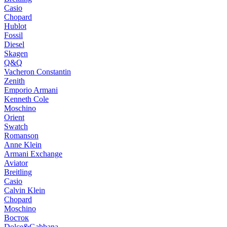
Casio
Chopard
Hublot
Fossil
Diesel
Skagen
Q&Q
Vacheron Constantin
Zenith
Emporio Armani
Kenneth Cole
Moschino
Orient
Swatch
Romanson
Anne Klein
Armani Exchange
Aviator
Breitling
Casio
Calvin Klein
Chopard
Moschino
Восток
Dolce&Gabbana