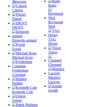
Женские
Rado
Citizen
Diesel
Raymond
Weil
DKNY
TAG
Emporio armani
Heuer
Fossil
Tissot
Michael Kors
Chopard
Frederique
Constant
Maurice
Lacroix
Hublot
Zenith
Kenneth Cole
Orient