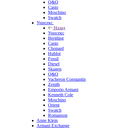
Q&Q
Casio
Moschino
Swatch
Унисекс
Назад
Унисекс
Breitling
Casio
Chopard
Hublot
Fossil
Diesel
Skagen
Q&Q
Vacheron Constantin
Zenith
Emporio Armani
Kenneth Cole
Moschino
Orient
Swatch
Romanson
Anne Klein
Armani Exchange