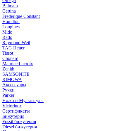
Omega
Balmain
Certina
Frederique Constant
Hamilton
Longines
Mido
Rado
Raymond Weil
TAG Heuer
Tissot
Chopard
Maurice Lacroix
Zenith
SAMSONITE
RIMOWA
Аксессуары
Ручки
Parker
Ножи и Мультитулы
Victorinox
Сертификаты
Бижутерия
Fossil бижутерия
Diesel бижутерия