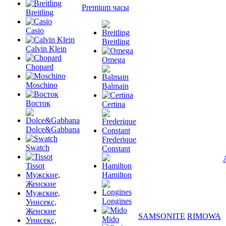
Premium часы
Breitling
Casio
Breitling
Calvin Klein
Omega
Chopard
Moschino
Balmain
Восток
Certina
Dolce&Gabbana
Frederique
Swatch
Constant
Tissot
Мужские,
Hamilton
Женские
Мужские,
Longines
Унисекс,
Женские
SAMSONITE
RIMOWA
Mido
Унисекс,