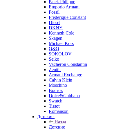
Patek Philippe
Emporio Armani
Fossil
Frederique Constant
Diesel
DKNY
Kenneth Cole
Skagen
Michael Kors
Q&Q
SOKOLOV
Seiko
Vacheron Constantin
Zenith
Armani Exchange
Calvin Klein
Moschino
Восток
Dolce&Gabbana
Swatch
Tissot
Romanson
Детские
Назад
Детские