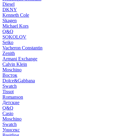
Diesel
DKNY
Kenneth Cole
Skagen
Michael Kors
Q&Q
SOKOLOV
Seiko
Vacheron Constantin
Zenith
Armani Exchange
Calvin Klein
Moschino
Восток
Dolce&Gabbana
Swatch
Tissot
Romanson
Детские
Q&Q
Casio
Moschino
Swatch
Унисекс
Breitling