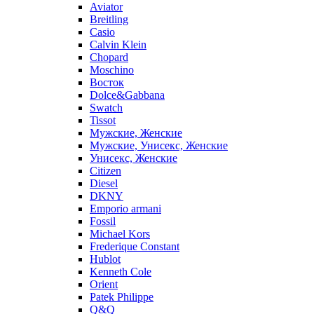
Aviator
Breitling
Casio
Calvin Klein
Chopard
Moschino
Восток
Dolce&Gabbana
Swatch
Tissot
Мужские, Женские
Мужские, Унисекс, Женские
Унисекс, Женские
Citizen
Diesel
DKNY
Emporio armani
Fossil
Michael Kors
Frederique Constant
Hublot
Kenneth Cole
Orient
Patek Philippe
Q&Q