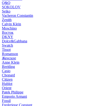
Q&Q
SOKOLOV
Seiko
Vacheron Constantin
Zenith
Calvin Klein
Moschino
Восток
DKNY
Dolce&Gabbana
Swatch
Tissot
Romanson
Женские
Anne Klein
Breitling
Casio
Chopard
Citizen
Hublot
Orient
Patek Philippe
Emporio Armani
Fossil
Frederique Constant