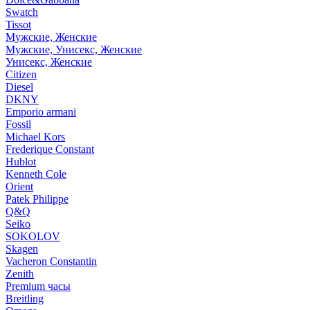
Swatch
Tissot
Мужские, Женские
Мужские, Унисекс, Женские
Унисекс, Женские
Citizen
Diesel
DKNY
Emporio armani
Fossil
Michael Kors
Frederique Constant
Hublot
Kenneth Cole
Orient
Patek Philippe
Q&Q
Seiko
SOKOLOV
Skagen
Vacheron Constantin
Zenith
Premium часы
Breitling