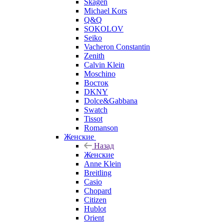
Skagen
Michael Kors
Q&Q
SOKOLOV
Seiko
Vacheron Constantin
Zenith
Calvin Klein
Moschino
Восток
DKNY
Dolce&Gabbana
Swatch
Tissot
Romanson
Женские
Назад
Женские
Anne Klein
Breitling
Casio
Chopard
Citizen
Hublot
Orient