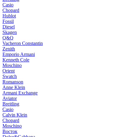
Casio
Chopard
Hublot
Fossil
Diesel
Skagen
Q&Q
Vacheron Constantin
Zenith
Emporio Armani
Kenneth Cole
Moschino
Orient
Swatch
Romanson
Anne Klein
Armani Exchange
Aviator
Breitling
Casio
Calvin Klein
Chopard
Moschino
Восток
Dolce&Gabbana