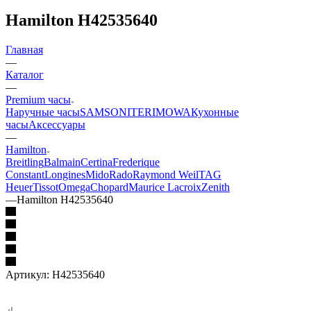
Hamilton H42535640
Главная
—
Каталог
—
Premium часы
Наручные часы
SAMSONITE
RIMOWA
Кухонные
часы
Аксессуары
—
Hamilton
Breitling
Balmain
Certina
Frederique
Constant
Longines
Mido
Rado
Raymond Weil
TAG
Heuer
Tissot
Omega
Chopard
Maurice Lacroix
Zenith
—
Hamilton H42535640
Артикул:
H42535640