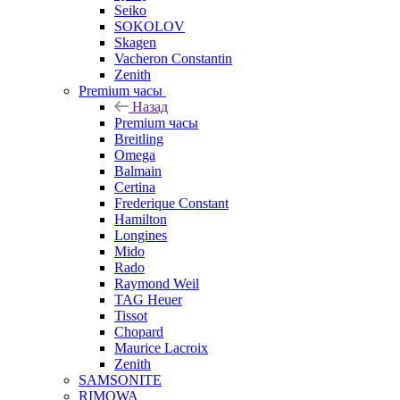
Seiko
SOKOLOV
Skagen
Vacheron Constantin
Zenith
Premium часы
Назад
Premium часы
Breitling
Omega
Balmain
Certina
Frederique Constant
Hamilton
Longines
Mido
Rado
Raymond Weil
TAG Heuer
Tissot
Chopard
Maurice Lacroix
Zenith
SAMSONITE
RIMOWA