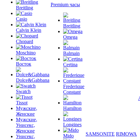
Premium часы
Breitling
Casio
Breitling
Calvin Klein
Omega
Chopard
Moschino
Balmain
Восток
Certina
Dolce&Gabbana
Frederique
Swatch
Constant
Tissot
Мужские,
Hamilton
Женские
Мужские,
Longines
Унисекс,
Женские
SAMSONITE
RIMOWA
Mido
Унисекс,