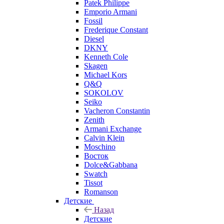
Patek Philippe
Emporio Armani
Fossil
Frederique Constant
Diesel
DKNY
Kenneth Cole
Skagen
Michael Kors
Q&Q
SOKOLOV
Seiko
Vacheron Constantin
Zenith
Armani Exchange
Calvin Klein
Moschino
Восток
Dolce&Gabbana
Swatch
Tissot
Romanson
Детские
Назад
Детские