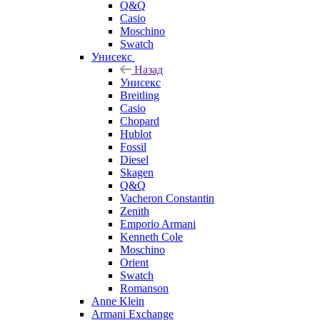
Q&Q
Casio
Moschino
Swatch
Унисекс
Назад
Унисекс
Breitling
Casio
Chopard
Hublot
Fossil
Diesel
Skagen
Q&Q
Vacheron Constantin
Zenith
Emporio Armani
Kenneth Cole
Moschino
Orient
Swatch
Romanson
Anne Klein
Armani Exchange