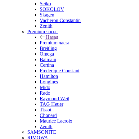
Seiko
SOKOLOV
Skagen
Vacheron Constantin
Zenith
Premium часы
Назад
Premium часы
Breitling
Omega
Balmain
Certina
Frederique Constant
Hamilton
Longines
Mido
Rado
Raymond Weil
TAG Heuer
Tissot
Chopard
Maurice Lacroix
Zenith
SAMSONITE
RIMOWA