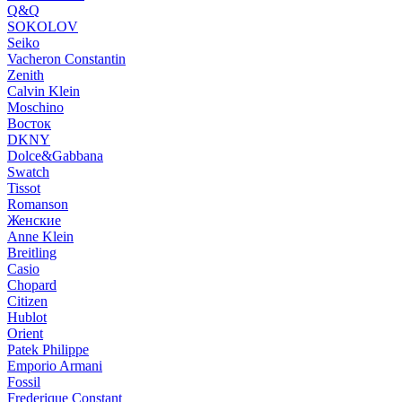
Q&Q
SOKOLOV
Seiko
Vacheron Constantin
Zenith
Calvin Klein
Moschino
Восток
DKNY
Dolce&Gabbana
Swatch
Tissot
Romanson
Женские
Anne Klein
Breitling
Casio
Chopard
Citizen
Hublot
Orient
Patek Philippe
Emporio Armani
Fossil
Frederique Constant