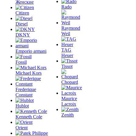
Женские
Rado
Citizen
Diesel
Raymond
Weil
DKNY
TAG
Emporio armani
Heuer
Fossil
Tissot
Michael Kors
Chopard
Frederique
Constant
Maurice
Lacroix
Hublot
Zenith
Kenneth Cole
Orient