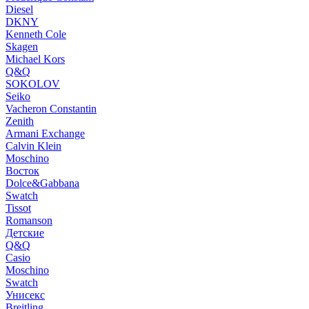
Diesel
DKNY
Kenneth Cole
Skagen
Michael Kors
Q&Q
SOKOLOV
Seiko
Vacheron Constantin
Zenith
Armani Exchange
Calvin Klein
Moschino
Восток
Dolce&Gabbana
Swatch
Tissot
Romanson
Детские
Q&Q
Casio
Moschino
Swatch
Унисекс
Breitling