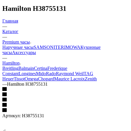
Hamilton H38755131
Главная
—
Каталог
—
Premium часы
Наручные часы
SAMSONITE
RIMOWA
Кухонные
часы
Аксессуары
—
Hamilton
Breitling
Balmain
Certina
Frederique
Constant
Longines
Mido
Rado
Raymond Weil
TAG
Heuer
Tissot
Omega
Chopard
Maurice Lacroix
Zenith
—
Hamilton H38755131
Артикул:
H38755131