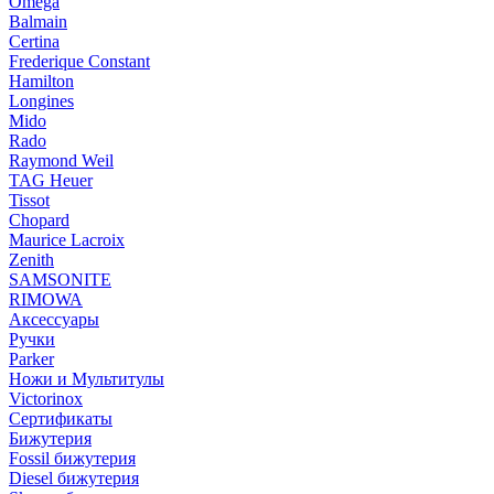
Omega
Balmain
Certina
Frederique Constant
Hamilton
Longines
Mido
Rado
Raymond Weil
TAG Heuer
Tissot
Chopard
Maurice Lacroix
Zenith
SAMSONITE
RIMOWA
Аксессуары
Ручки
Parker
Ножи и Мультитулы
Victorinox
Сертификаты
Бижутерия
Fossil бижутерия
Diesel бижутерия