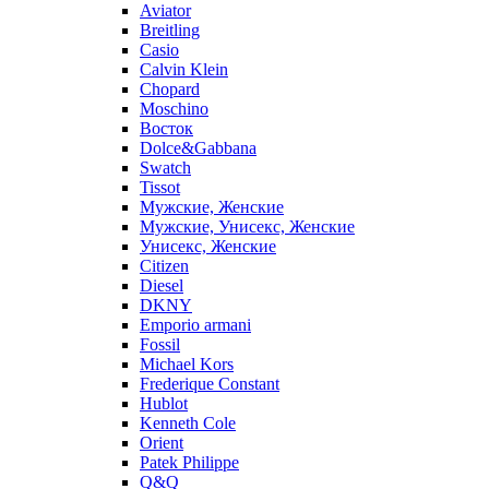
Aviator
Breitling
Casio
Calvin Klein
Chopard
Moschino
Восток
Dolce&Gabbana
Swatch
Tissot
Мужские, Женские
Мужские, Унисекс, Женские
Унисекс, Женские
Citizen
Diesel
DKNY
Emporio armani
Fossil
Michael Kors
Frederique Constant
Hublot
Kenneth Cole
Orient
Patek Philippe
Q&Q