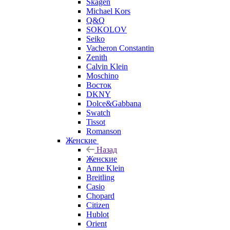
Skagen
Michael Kors
Q&Q
SOKOLOV
Seiko
Vacheron Constantin
Zenith
Calvin Klein
Moschino
Восток
DKNY
Dolce&Gabbana
Swatch
Tissot
Romanson
Женские
Назад
Женские
Anne Klein
Breitling
Casio
Chopard
Citizen
Hublot
Orient