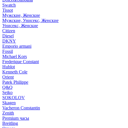
Swatch
Tissot
Мужские, Женские
Мужские, Унисекс, Женские
Унисекс, Женские
Citizen
Diesel
DKNY
Emporio armani
Fossil
Michael Kors
Frederique Constant
Hublot
Kenneth Cole
Orient
Patek Philippe
Q&Q
Seiko
SOKOLOV
Skagen
Vacheron Constantin
Zenith
Premium часы
Breitling