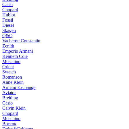
Casio
Chopard
Hublot
Fossil
Diesel
Skagen
Q&Q
Vacheron Constantin
Zenith
Emporio Armani
Kenneth Cole
Moschino
Orient
Swatch
Romanson
Anne Klein
Armani Exchange
Aviator
Breitling
Casio
Calvin Klein
Chopard
Moschino
Восток
Dolce&Gabbana