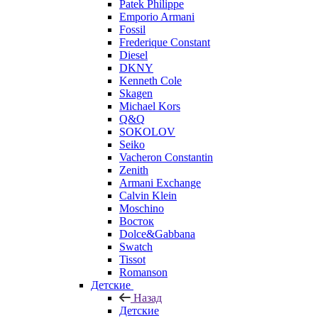
Patek Philippe
Emporio Armani
Fossil
Frederique Constant
Diesel
DKNY
Kenneth Cole
Skagen
Michael Kors
Q&Q
SOKOLOV
Seiko
Vacheron Constantin
Zenith
Armani Exchange
Calvin Klein
Moschino
Восток
Dolce&Gabbana
Swatch
Tissot
Romanson
Детские
Назад
Детские