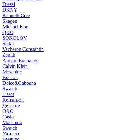
Diesel
DKNY
Kenneth Cole
Skagen
Michael Kors
Q&Q
SOKOLOV
Seiko
Vacheron Constantin
Zenith
Armani Exchange
Calvin Klein
Moschino
Восток
Dolce&Gabbana
Swatch
Tissot
Romanson
Детские
Q&Q
Casio
Moschino
Swatch
Унисекс
Breitling