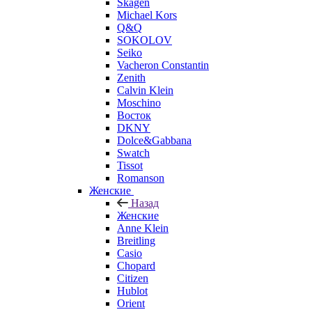
Skagen
Michael Kors
Q&Q
SOKOLOV
Seiko
Vacheron Constantin
Zenith
Calvin Klein
Moschino
Восток
DKNY
Dolce&Gabbana
Swatch
Tissot
Romanson
Женские
Назад
Женские
Anne Klein
Breitling
Casio
Chopard
Citizen
Hublot
Orient