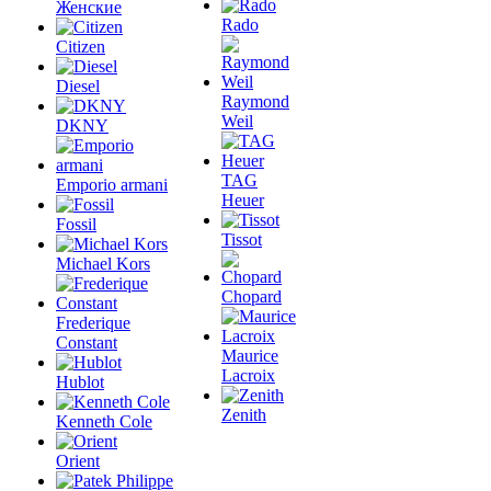
Женские
Rado
Citizen
Diesel
Raymond
Weil
DKNY
TAG
Emporio armani
Heuer
Fossil
Tissot
Michael Kors
Chopard
Frederique
Constant
Maurice
Lacroix
Hublot
Zenith
Kenneth Cole
Orient