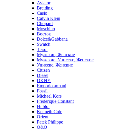
Aviator
Breitling
Casio
Calvin Klein
Chopard
Moschino
Восток
Dolce&Gabbana
Swatch
Tissot
Мужские, Женские
Мужские, Унисекс, Женские
Унисекс, Женские
Citizen
Diesel
DKNY
Emporio armani
Fossil
Michael Kors
Frederique Constant
Hublot
Kenneth Cole
Orient
Patek Philippe
Q&Q