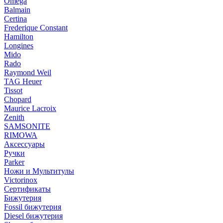
Omega
Balmain
Certina
Frederique Constant
Hamilton
Longines
Mido
Rado
Raymond Weil
TAG Heuer
Tissot
Chopard
Maurice Lacroix
Zenith
SAMSONITE
RIMOWA
Аксессуары
Ручки
Parker
Ножи и Мультитулы
Victorinox
Сертификаты
Бижутерия
Fossil бижутерия
Diesel бижутерия