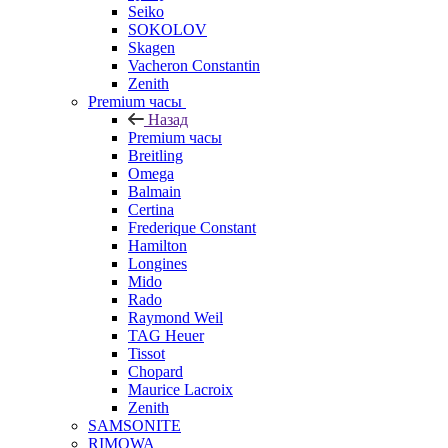
Seiko
SOKOLOV
Skagen
Vacheron Constantin
Zenith
Premium часы
Назад
Premium часы
Breitling
Omega
Balmain
Certina
Frederique Constant
Hamilton
Longines
Mido
Rado
Raymond Weil
TAG Heuer
Tissot
Chopard
Maurice Lacroix
Zenith
SAMSONITE
RIMOWA