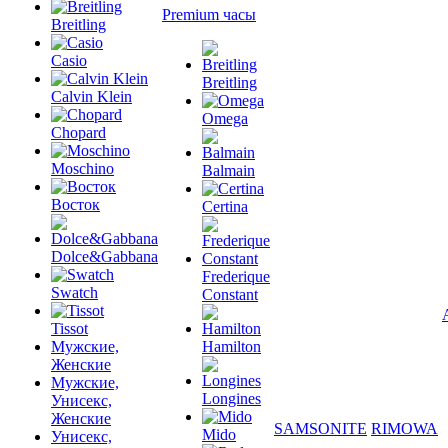
Premium часы
Breitling
Casio
Breitling
Calvin Klein
Omega
Chopard
Moschino
Balmain
Восток
Certina
Dolce&Gabbana
Frederique
Swatch
Constant
Tissot
Мужские,
Hamilton
Женские
Мужские,
Longines
Унисекс,
Женские
SAMSONITE
RIMOWA
Mido
Унисекс,