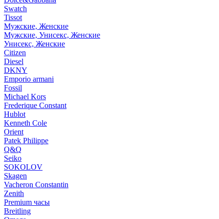
Swatch
Tissot
Мужские, Женские
Мужские, Унисекс, Женские
Унисекс, Женские
Citizen
Diesel
DKNY
Emporio armani
Fossil
Michael Kors
Frederique Constant
Hublot
Kenneth Cole
Orient
Patek Philippe
Q&Q
Seiko
SOKOLOV
Skagen
Vacheron Constantin
Zenith
Premium часы
Breitling