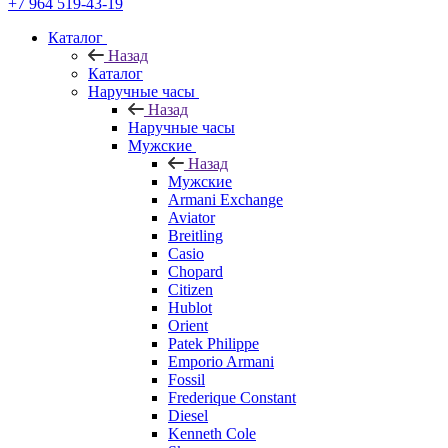
+7 964 519-43-19
Каталог
Назад
Каталог
Наручные часы
Назад
Наручные часы
Мужские
Назад
Мужские
Armani Exchange
Aviator
Breitling
Casio
Chopard
Citizen
Hublot
Orient
Patek Philippe
Emporio Armani
Fossil
Frederique Constant
Diesel
Kenneth Cole