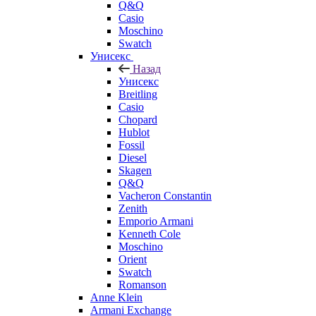
Q&Q
Casio
Moschino
Swatch
Унисекс
Назад
Унисекс
Breitling
Casio
Chopard
Hublot
Fossil
Diesel
Skagen
Q&Q
Vacheron Constantin
Zenith
Emporio Armani
Kenneth Cole
Moschino
Orient
Swatch
Romanson
Anne Klein
Armani Exchange