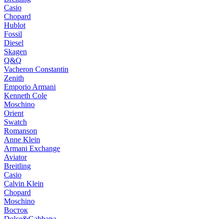
Casio
Chopard
Hublot
Fossil
Diesel
Skagen
Q&Q
Vacheron Constantin
Zenith
Emporio Armani
Kenneth Cole
Moschino
Orient
Swatch
Romanson
Anne Klein
Armani Exchange
Aviator
Breitling
Casio
Calvin Klein
Chopard
Moschino
Восток
Dolce&Gabbana