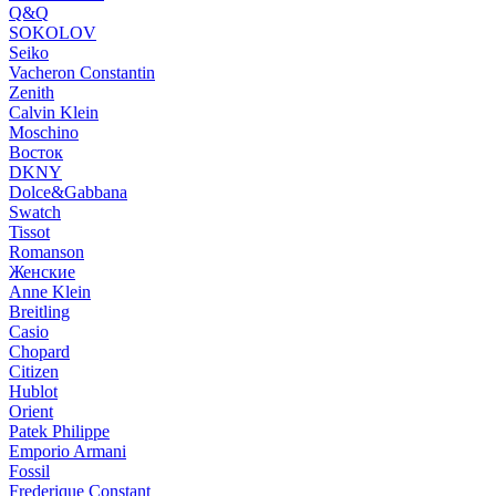
Q&Q
SOKOLOV
Seiko
Vacheron Constantin
Zenith
Calvin Klein
Moschino
Восток
DKNY
Dolce&Gabbana
Swatch
Tissot
Romanson
Женские
Anne Klein
Breitling
Casio
Chopard
Citizen
Hublot
Orient
Patek Philippe
Emporio Armani
Fossil
Frederique Constant