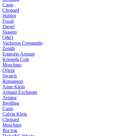
Casio
Chopard
Hublot
Fossil
Diesel
Skagen
Q&Q
Vacheron Constantin
Zenith
Emporio Armani
Kenneth Cole
Moschino
Orient
Swatch
Romanson
Anne Klein
Armani Exchange
Aviator
Breitling
Casio
Calvin Klein
Chopard
Moschino
Восток
Dolce&Gabbana