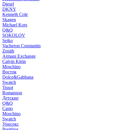
Diesel
DKNY
Kenneth Cole
Skagen
Michael Kors
Q&Q
SOKOLOV
Seiko
Vacheron Constantin
Zenith
Armani Exchange
Calvin Klein
Moschino
Восток
Dolce&Gabbana
Swatch
Tissot
Romanson
Детские
Q&Q
Casio
Moschino
Swatch
Унисекс
Breitling