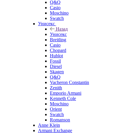
Q&Q
Casio
Moschino
Swatch
Унисекс
Назад
Унисекс
Breitling
Casio
Chopard
Hublot
Fossil
Diesel
Skagen
Q&Q
Vacheron Constantin
Zenith
Emporio Armani
Kenneth Cole
Moschino
Orient
Swatch
Romanson
Anne Klein
Armani Exchange