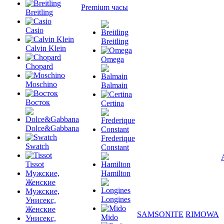
Premium часы
Breitling
Casio
Breitling
Calvin Klein
Omega
Chopard
Moschino
Balmain
Восток
Certina
Dolce&Gabbana
Frederique
Swatch
Constant
Tissot
Мужские,
Hamilton
Женские
Мужские,
Longines
Унисекс,
Женские
SAMSONITE
RIMOWA
Mido
Унисекс,