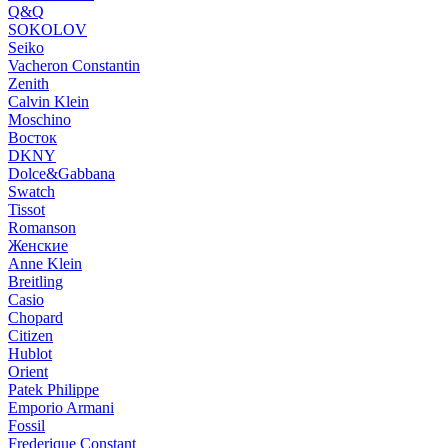
Q&Q
SOKOLOV
Seiko
Vacheron Constantin
Zenith
Calvin Klein
Moschino
Восток
DKNY
Dolce&Gabbana
Swatch
Tissot
Romanson
Женские
Anne Klein
Breitling
Casio
Chopard
Citizen
Hublot
Orient
Patek Philippe
Emporio Armani
Fossil
Frederique Constant