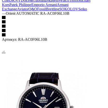
Cole
DKNY
Dolce&Gabbana
Skagen
Swatch
Tissot
Michael
Kors
Patek Philippe
Emporio Armani
Armani
Exchange
Aviator
Q&Q
Fossil
Breitling
SOKOLOV
Seiko
—
Orient AUTOMATIC RA-AC0F06L10B
Артикул:
RA-AC0F06L10B