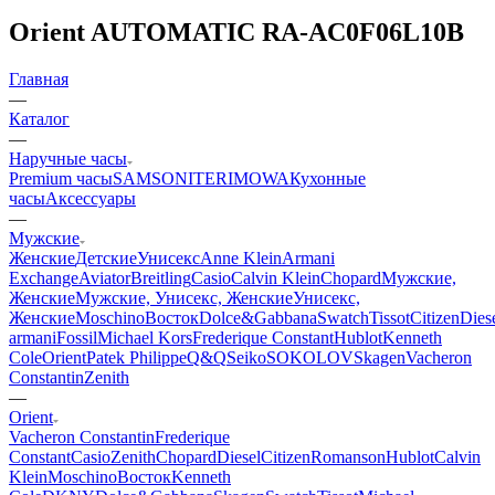
Orient AUTOMATIC RA-AC0F06L10B
Главная
—
Каталог
—
Наручные часы
Premium часы
SAMSONITE
RIMOWA
Кухонные
часы
Аксессуары
—
Мужские
Женские
Детские
Унисекс
Anne Klein
Armani
Exchange
Aviator
Breitling
Casio
Calvin Klein
Chopard
Мужские,
Женские
Мужские, Унисекс, Женские
Унисекс,
Женские
Moschino
Восток
Dolce&Gabbana
Swatch
Tissot
Citizen
Dies
armani
Fossil
Michael Kors
Frederique Constant
Hublot
Kenneth
Cole
Orient
Patek Philippe
Q&Q
Seiko
SOKOLOV
Skagen
Vacheron
Constantin
Zenith
—
Orient
Vacheron Constantin
Frederique
Constant
Casio
Zenith
Chopard
Diesel
Citizen
Romanson
Hublot
Calvin
Klein
Moschino
Восток
Kenneth