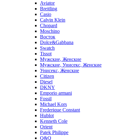
Aviator
Breitling
Casio
Calvin Klein
Chopard
Moschino
Восток
Dolce&Gabbana
Swatch
Tissot
Мужские, Женские
Мужские, Унисекс, Женские
Унисекс, Женские
Citizen
Diesel
DKNY
Emporio armani
Fossil
Michael Kors
Frederique Constant
Hublot
Kenneth Cole
Orient
Patek Philippe
Q&Q