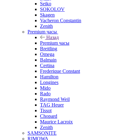
Seiko
SOKOLOV
Skagen
Vacheron Constantin
Zenith
Premium часы
Назад
Premium часы
Breitling
Omega
Balmain
Certina
Frederique Constant
Hamilton
Longines
Mido
Rado
Raymond Weil
TAG Heuer
Tissot
Chopard
Maurice Lacroix
Zenith
SAMSONITE
RIMOWA