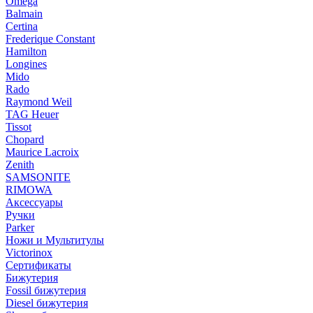
Omega
Balmain
Certina
Frederique Constant
Hamilton
Longines
Mido
Rado
Raymond Weil
TAG Heuer
Tissot
Chopard
Maurice Lacroix
Zenith
SAMSONITE
RIMOWA
Аксессуары
Ручки
Parker
Ножи и Мультитулы
Victorinox
Сертификаты
Бижутерия
Fossil бижутерия
Diesel бижутерия