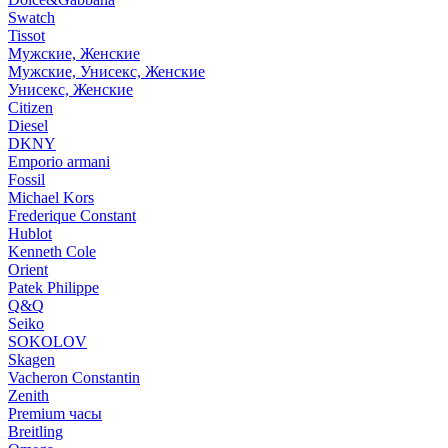
Swatch
Tissot
Мужские, Женские
Мужские, Унисекс, Женские
Унисекс, Женские
Citizen
Diesel
DKNY
Emporio armani
Fossil
Michael Kors
Frederique Constant
Hublot
Kenneth Cole
Orient
Patek Philippe
Q&Q
Seiko
SOKOLOV
Skagen
Vacheron Constantin
Zenith
Premium часы
Breitling