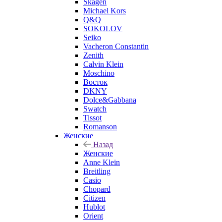
Skagen
Michael Kors
Q&Q
SOKOLOV
Seiko
Vacheron Constantin
Zenith
Calvin Klein
Moschino
Восток
DKNY
Dolce&Gabbana
Swatch
Tissot
Romanson
Женские
Назад
Женские
Anne Klein
Breitling
Casio
Chopard
Citizen
Hublot
Orient