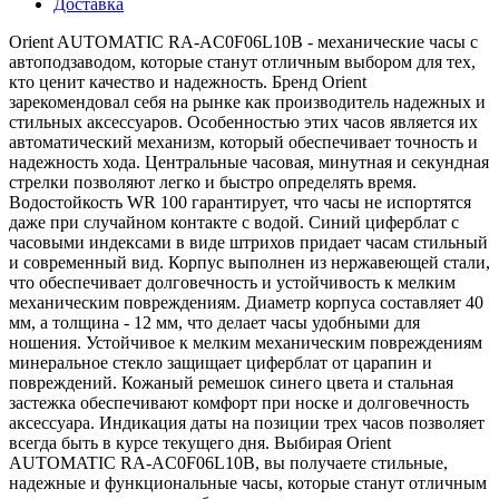
Доставка
Orient AUTOMATIC RA-AC0F06L10B - механические часы с
автоподзаводом, которые станут отличным выбором для тех,
кто ценит качество и надежность. Бренд Orient
зарекомендовал себя на рынке как производитель надежных и
стильных аксессуаров. Особенностью этих часов является их
автоматический механизм, который обеспечивает точность и
надежность хода. Центральные часовая, минутная и секундная
стрелки позволяют легко и быстро определять время.
Водостойкость WR 100 гарантирует, что часы не испортятся
даже при случайном контакте с водой. Синий циферблат с
часовыми индексами в виде штрихов придает часам стильный
и современный вид. Корпус выполнен из нержавеющей стали,
что обеспечивает долговечность и устойчивость к мелким
механическим повреждениям. Диаметр корпуса составляет 40
мм, а толщина - 12 мм, что делает часы удобными для
ношения. Устойчивое к мелким механическим повреждениям
минеральное стекло защищает циферблат от царапин и
повреждений. Кожаный ремешок синего цвета и стальная
застежка обеспечивают комфорт при носке и долговечность
аксессуара. Индикация даты на позиции трех часов позволяет
всегда быть в курсе текущего дня. Выбирая Orient
AUTOMATIC RA-AC0F06L10B, вы получаете стильные,
надежные и функциональные часы, которые станут отличным