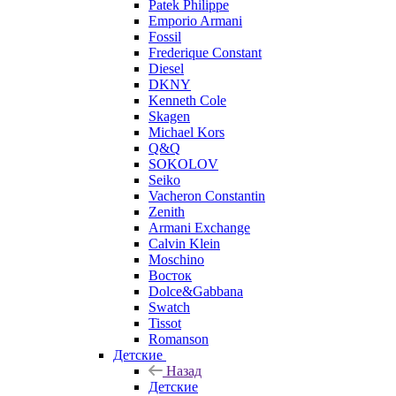
Patek Philippe
Emporio Armani
Fossil
Frederique Constant
Diesel
DKNY
Kenneth Cole
Skagen
Michael Kors
Q&Q
SOKOLOV
Seiko
Vacheron Constantin
Zenith
Armani Exchange
Calvin Klein
Moschino
Восток
Dolce&Gabbana
Swatch
Tissot
Romanson
Детские
Назад
Детские