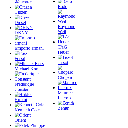
Женские
Rado
Citizen
Diesel
Raymond
Weil
DKNY
TAG
Emporio armani
Heuer
Fossil
Tissot
Michael Kors
Chopard
Frederique
Constant
Maurice
Lacroix
Hublot
Zenith
Kenneth Cole
Orient