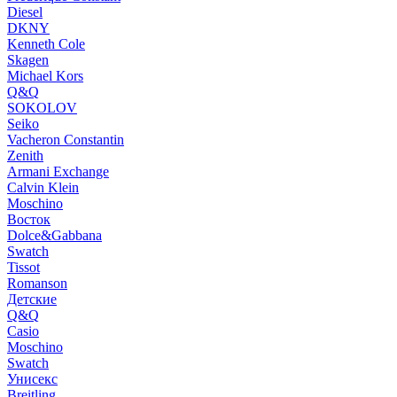
Diesel
DKNY
Kenneth Cole
Skagen
Michael Kors
Q&Q
SOKOLOV
Seiko
Vacheron Constantin
Zenith
Armani Exchange
Calvin Klein
Moschino
Восток
Dolce&Gabbana
Swatch
Tissot
Romanson
Детские
Q&Q
Casio
Moschino
Swatch
Унисекс
Breitling