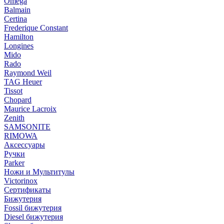
Omega
Balmain
Certina
Frederique Constant
Hamilton
Longines
Mido
Rado
Raymond Weil
TAG Heuer
Tissot
Chopard
Maurice Lacroix
Zenith
SAMSONITE
RIMOWA
Аксессуары
Ручки
Parker
Ножи и Мультитулы
Victorinox
Сертификаты
Бижутерия
Fossil бижутерия
Diesel бижутерия