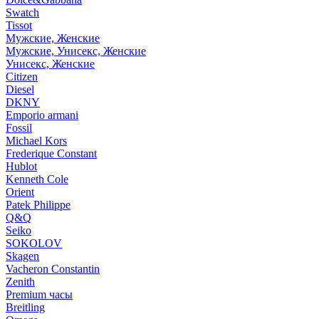
Swatch
Tissot
Мужские, Женские
Мужские, Унисекс, Женские
Унисекс, Женские
Citizen
Diesel
DKNY
Emporio armani
Fossil
Michael Kors
Frederique Constant
Hublot
Kenneth Cole
Orient
Patek Philippe
Q&Q
Seiko
SOKOLOV
Skagen
Vacheron Constantin
Zenith
Premium часы
Breitling