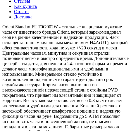
Отзывы
Как купить
Оплата
Доставка
Orient Standart FUT0G002W - стильные кварцевые мужские
часы от известного бренда Orient, который зарекомендовал
себя на рынке качественной и надежной продукции. Часы
оснащены точным кварцевым механизмом H4A(UT), который
обеспечивает точность хода не хуже +/-20 секунд в месяц.
Центральные часовая, минутная и секундная стрелки
позволяют легко и быстро определить время. Дополнительные
циферблаты даты, дня недели и 24-часового формата времени
делают часы многофункциональными и удобными в
использовании. Минеральное стекло устойчиво к
возникновению царапин, что гарантирует долгий срок
службы аксессуара. Корпус часов выполнен из
высококачественной нержавеющей стали с стойким PVD
покрытием, что придает им элегантный вид и защищает от
коррозии. Вес в упаковке составляет всего 0.3 кг, что делает
их легкими и удобными для ношения. Кожаный ремешок с
застежкой обеспечивает комфортное ношение и надежную
фиксацию часов на руке. Водозащита до 5 АТМ позволяет
использовать часы в повседневной жизни, не опасаясь
попадания влаги на механизм. Габаритные размеры часов