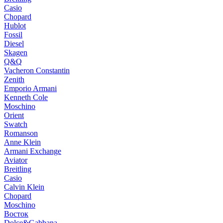
Casio
Chopard
Hublot
Fossil
Diesel
Skagen
Q&Q
Vacheron Constantin
Zenith
Emporio Armani
Kenneth Cole
Moschino
Orient
Swatch
Romanson
Anne Klein
Armani Exchange
Aviator
Breitling
Casio
Calvin Klein
Chopard
Moschino
Восток
Dolce&Gabbana