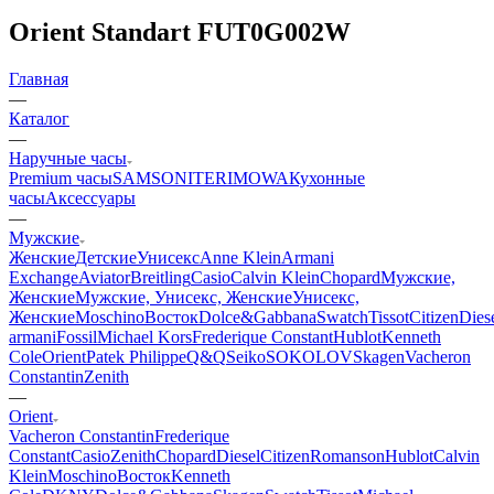
Orient Standart FUT0G002W
Главная
—
Каталог
—
Наручные часы
Premium часы
SAMSONITE
RIMOWA
Кухонные
часы
Аксессуары
—
Мужские
Женские
Детские
Унисекс
Anne Klein
Armani
Exchange
Aviator
Breitling
Casio
Calvin Klein
Chopard
Мужские,
Женские
Мужские, Унисекс, Женские
Унисекс,
Женские
Moschino
Восток
Dolce&Gabbana
Swatch
Tissot
Citizen
Dies
armani
Fossil
Michael Kors
Frederique Constant
Hublot
Kenneth
Cole
Orient
Patek Philippe
Q&Q
Seiko
SOKOLOV
Skagen
Vacheron
Constantin
Zenith
—
Orient
Vacheron Constantin
Frederique
Constant
Casio
Zenith
Chopard
Diesel
Citizen
Romanson
Hublot
Calvin
Klein
Moschino
Восток
Kenneth