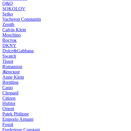
Q&Q
SOKOLOV
Seiko
Vacheron Constantin
Zenith
Calvin Klein
Moschino
Восток
DKNY
Dolce&Gabbana
Swatch
Tissot
Romanson
Женские
Anne Klein
Breitling
Casio
Chopard
Citizen
Hublot
Orient
Patek Philippe
Emporio Armani
Fossil
Frederique Constant