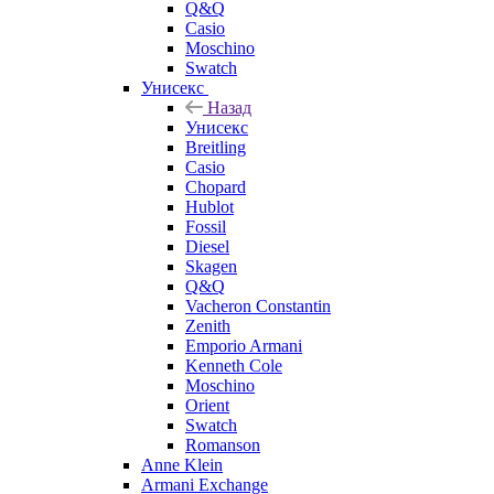
Q&Q
Casio
Moschino
Swatch
Унисекс
Назад
Унисекс
Breitling
Casio
Chopard
Hublot
Fossil
Diesel
Skagen
Q&Q
Vacheron Constantin
Zenith
Emporio Armani
Kenneth Cole
Moschino
Orient
Swatch
Romanson
Anne Klein
Armani Exchange