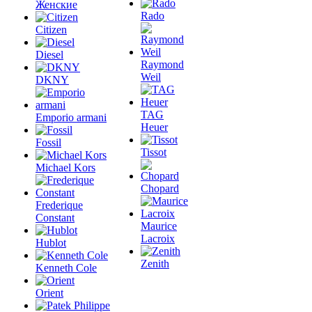
Женские
Rado
Citizen
Diesel
Raymond
Weil
DKNY
TAG
Emporio armani
Heuer
Fossil
Tissot
Michael Kors
Chopard
Frederique
Constant
Maurice
Lacroix
Hublot
Zenith
Kenneth Cole
Orient