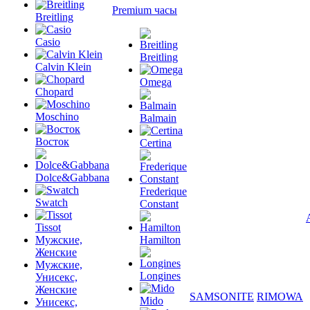
Premium часы
Breitling
Casio
Breitling
Calvin Klein
Omega
Chopard
Moschino
Balmain
Восток
Certina
Dolce&Gabbana
Frederique
Swatch
Constant
Tissot
Мужские,
Hamilton
Женские
Мужские,
Longines
Унисекс,
Женские
SAMSONITE
RIMOWA
Mido
Унисекс,