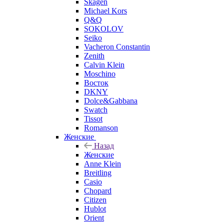
Skagen
Michael Kors
Q&Q
SOKOLOV
Seiko
Vacheron Constantin
Zenith
Calvin Klein
Moschino
Восток
DKNY
Dolce&Gabbana
Swatch
Tissot
Romanson
Женские
Назад
Женские
Anne Klein
Breitling
Casio
Chopard
Citizen
Hublot
Orient