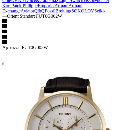
Cole
DKNY
Dolce&Gabbana
Skagen
Swatch
Tissot
Michael
Kors
Patek Philippe
Emporio Armani
Armani
Exchange
Aviator
Q&Q
Fossil
Breitling
SOKOLOV
Seiko
—
Orient Standart FUT0G002W
Артикул:
FUT0G002W