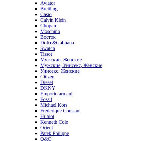
Aviator
Breitling
Casio
Calvin Klein
Chopard
Moschino
Восток
Dolce&Gabbana
Swatch
Tissot
Мужские, Женские
Мужские, Унисекс, Женские
Унисекс, Женские
Citizen
Diesel
DKNY
Emporio armani
Fossil
Michael Kors
Frederique Constant
Hublot
Kenneth Cole
Orient
Patek Philippe
Q&Q