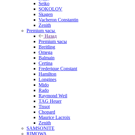
Seiko
SOKOLOV
Skagen
Vacheron Constantin
Zenith
Premium часы
Назад
Premium часы
Breitling
Omega
Balmain
Certina
Frederique Constant
Hamilton
Longines
Mido
Rado
Raymond Weil
TAG Heuer
Tissot
Chopard
Maurice Lacroix
Zenith
SAMSONITE
RIMOWA