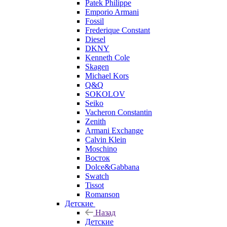
Patek Philippe
Emporio Armani
Fossil
Frederique Constant
Diesel
DKNY
Kenneth Cole
Skagen
Michael Kors
Q&Q
SOKOLOV
Seiko
Vacheron Constantin
Zenith
Armani Exchange
Calvin Klein
Moschino
Восток
Dolce&Gabbana
Swatch
Tissot
Romanson
Детские
Назад
Детские